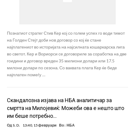
Познатиот стратег Стив Кер кој со голем успех го води тимот
на Голден Стејт доби нов договор со кој ќе стане
најплатениот во историјата на најсилната кошаркарска лига
во светот. Кер и Вориорси се договориле за соработка на две
гоидини и договор вреден 35 милиони долари или 17.5
милони долари по сезона. Со ваквата плата Кер ќе биде
најплатен помеѓу …
Скандалозна изјава на НБА аналитичар за
смртта на Милојевиќ: Можеби ова е нешто што
им беше потребно…
Од
S. D.
13:40, 15 февруари
Во :
НБА