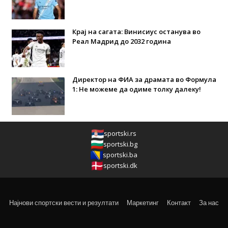
Крај на сагата: Винисиус останува во
Реал Мадрид до 2032 година
Директор на ФИА за драмата во Формула
1: Не можеме да одиме толку далеку!
sportski.rs
sportski.bg
sportski.ba
sportski.dk
Најнови спортски вести и резултати
Маркетинг
Контакт
За нас