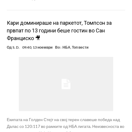
Кари доминираше на паркетот, Томпсон за
првпат по 13 години беше гостин во Сан
Франциско 🎥
Од
S. D.
09:40, 13 ноември
Во :
НБА
,
Топ вести
Екипата на Голден Стејт на свој терен славеше победа над
Далас со 120:117 во рамките од НБА лигата. Неизвесноста во