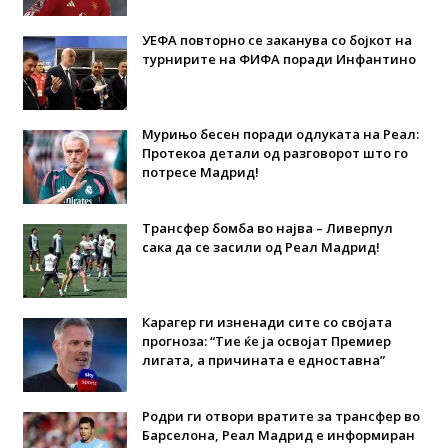
УЕФА повторно се заканува со бојкот на
турнирите на ФИФА поради Инфантино
Мурињо бесен поради одлуката на Реал:
Протекоа детали од разговорот што го
потресе Мадрид!
Трансфер бомба во најва – Ливерпул
сака да се засили од Реал Мадрид!
Карагер ги изненади сите со својата
прогноза: “Тие ќе ја освојат Премиер
лигата, а причината е едноставна”
Родри ги отвори вратите за трансфер во
Барселона, Реал Мадрид е информиран