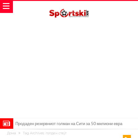
Сврзуваат уште еден англиски репрезентативец со Ливерпул
Дома
Tag Archives: голден стејт
Замена за Влаховиќ: Напаѓачот на Манчестер доаѓа во Јувентус!