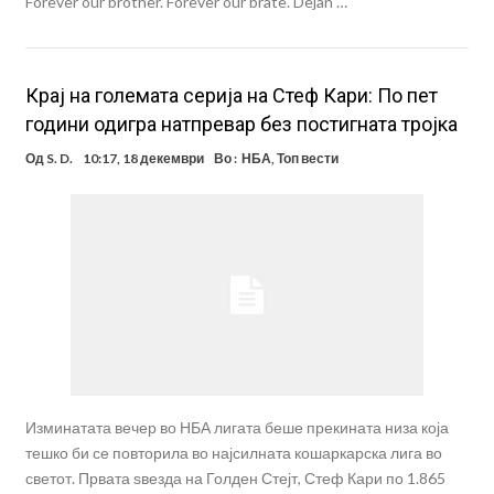
Forever our brother. Forever our brate. Dejan …
Крај на големата серија на Стеф Кари: По пет
години одигра натпревар без постигната тројка
Од
S. D.
10:17, 18 декември
Во :
НБА
,
Топ вести
Изминатата вечер во НБА лигата беше прекината низа која
тешко би се повторила во најсилната кошаркарска лига во
светот. Првата ѕвезда на Голден Стејт, Стеф Кари по 1.865