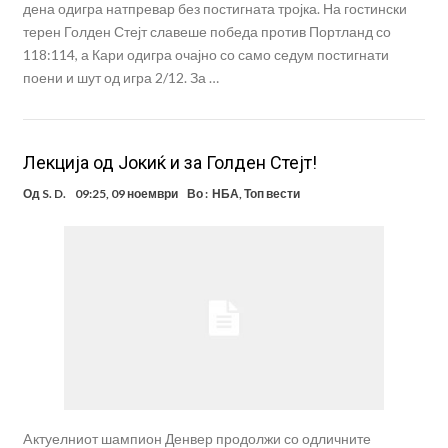
дена одигра натпревар без постигната тројка. На гостински
терен Голден Стејт славеше победа против Портланд со
118:114, а Кари одигра очајно со само седум постигнати
поени и шут од игра 2/12. За …
Лекција од Јокиќ и за Голден Стејт!
Од
S. D.
09:25, 09 ноември
Во :
НБА
,
Топ вести
Aктуелниот шампион Денвер продолжи со одличните