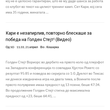
кој не е целосно гарантиран, што ќе му даде шанса за работа
со клубот во текот на целиот тренинг камп. Сет Кари, кој сега
има 35 години, минатата …
Кари е незапирлив, повторно блескаше за
победа на Голден Стејт! (Видео)
Од
SD
11:33, 21 април
Во :
Кошарка
Голден Стејт Вориорс во дербито на првото коло од плејофот
на Западната конференција го совладаа Хјустон Рокетс со
резултат 95:85 и поведоа во серијата со 1:0. Дуелот во Тексас
ни донесе изедначена игра на двата тима, а Воините после
првото полувреме имаа предност од 13 поени, беше 47:34.
Во продолжение Голден Стејт стигна до максимална
предност од +23, беше 64:41, …