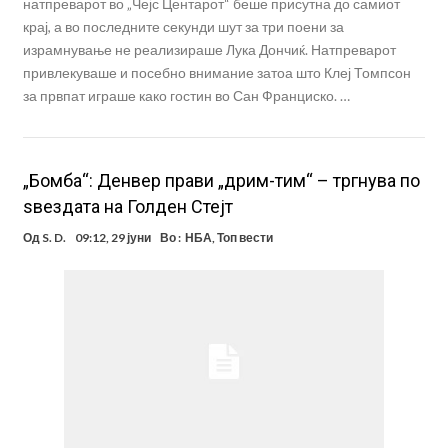
натпреварот во „Чејс Центарот“ беше присутна до самиот
крај, а во последните секунди шут за три поени за
израмнување не реализираше Лука Дончиќ. Натпреварот
привлекуваше и посебно внимание затоа што Клеј Томпсон
за првпат играше како гостин во Сан Франциско. …
„Бомба“: Денвер прави „дрим-тим“ – тргнува по
ѕвездата на Голден Стејт
Од
S. D.
09:12, 29 јуни
Во :
НБА
,
Топ вести