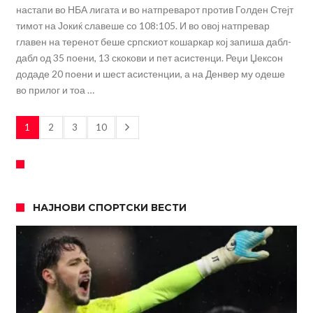
настапи во НБА лигата и во натпреварот против Голден Стејт
тимот на Јокиќ славеше со 108:105. И во овој натпревар
главен на теренот беше српскиот кошаркар кој запиша дабл-
дабл од 35 поени, 13 скокови и пет асистенци. Реџи Џексон
додаде 20 поени и шест асистенции, а на Денвер му одеше
во прилог и тоа …
1
2
3
10
НАЈНОВИ СПОРТСКИ ВЕСТИ