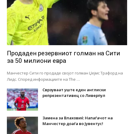
Продаден резервниот голман на Сити
за 50 милиони евра
Манчестер Сити го продаде својот голман Џејмс Трафорд на
Лидс. Според информациите на The …
Сврзуваат уште еден англиски
репрезентативец со Ливерпул
Замена за Влаховиќ: Напаѓачот на
Манчестер доаѓа во Јувентус!