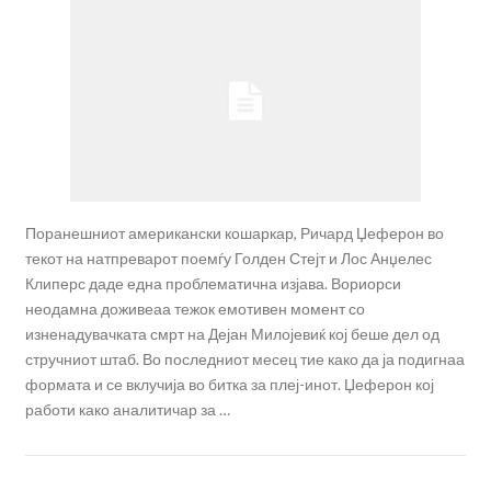
Поранешниот американски кошаркар, Ричард Џеферон во
текот на натпреварот поемѓу Голден Стејт и Лос Анџелес
Клиперс даде една проблематична изјава. Вориорси
неодамна доживеаа тежок емотивен момент со
изненадувачката смрт на Дејан Милојевиќ кој беше дел од
стручниот штаб. Во последниот месец тие како да ја подигнаа
формата и се вклучија во битка за плеј-инот. Џеферон кој
работи како аналитичар за …