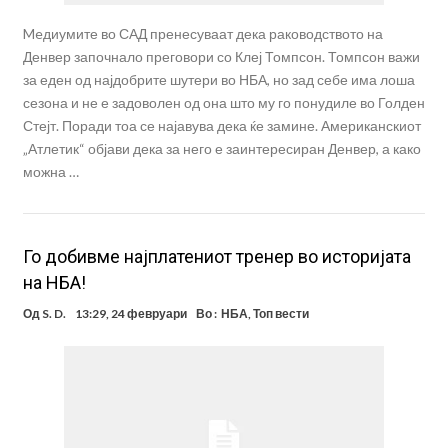
Meдиумите во САД пренесуваат дека раководството на
Денвер започнало преговори со Клеј Томпсон. Томпсон важи
за еден од најдобрите шутери во НБА, но зад себе има лоша
сезона и не е задоволен од она што му го понудиле во Голден
Стејт. Поради тоа се најавува дека ќе замине. Американскиот
„Атлетик“ објави дека за него е заинтересиран Денвер, а како
можна …
Го добивме најплатениот тренер во историјата
на НБА!
Од
S. D.
13:29, 24 февруари
Во :
НБА
,
Топ вести