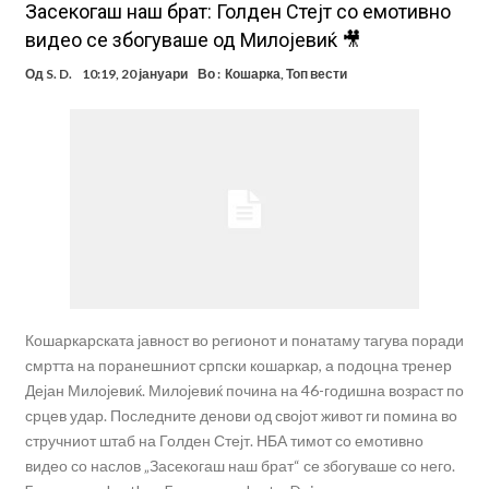
Засекогаш наш брат: Голден Стејт со емотивно
видео се збогуваше од Милојевиќ 🎥
Од
S. D.
10:19, 20 јануари
Во :
Кошарка
,
Топ вести
Кошаркарската јавност во регионот и понатаму тагува поради
смртта на поранешниот српски кошаркар, а подоцна тренер
Дејан Милојевиќ. Милојевиќ почина на 46-годишна возраст по
срцев удар. Последните денови од својот живот ги помина во
стручниот штаб на Голден Стејт. НБА тимот со емотивно
видео со наслов „Засекогаш наш брат“ се збогуваше со него.