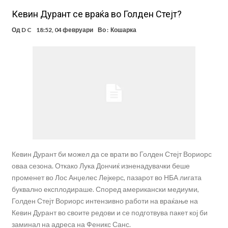
Кевин Дурант се враќа во Голден Стејт?
Од
D C
18:52, 04 февруари
Во :
Кошарка
Кевин Дурант би можел да се врати во Голден Стејт Вориорс
оваа сезона. Откако Лука Дончиќ изненадувачки беше
променет во Лос Анџелес Лејкерс, пазарот во НБА лигата
буквално експлодирашe. Според американски медиуми,
Голден Стејт Вориорс интензивно работи на враќање на
Кевин Дурант во своите редови и се подготвува пакет кој би
заминал на адреса на Феникс Санс.