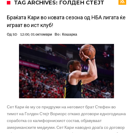
TAG ARCHIVES: ГОЛДЕН СТЕЈТ
УЕФА повторно се заканува со бојкот на турнирите на ФИФА
поради Инфантино
Мурињо бесен поради одлуката на Реал: Протекоа детали од
Браќата Кари во новата сезона од НБА лигата ќе
играат во ист клуб!
разговорот што го потресе Мадрид!
Трансфер бомба во најва – Ливерпул сака да се засили од Реал
Од
SD
12:00, 01 октомври
Во :
Кошарка
Мадрид!
Карагер ги изненади сите со својата прогноза: “Тие ќе ја освојат
Премиер лигата, а причината е едноставна”
Родри ги отвори вратите за трансфер во Барселона, Реал Мадрид
е информиран
Крај на сагата: Винисиус останува во Реал Мадрид до 2032
година
Директор на ФИА за драмата во Формула 1: Не можеме да одиме
толку далеку!
Сет Кари ќе му се придружи на неговиот брат Стефен во
тимот на Голден Стејт Вориорс откако договори едногодишна
соработка со калифорнискиот состав, објавуваат
американските медиуми. Сет Кари наводно доаѓа со договор