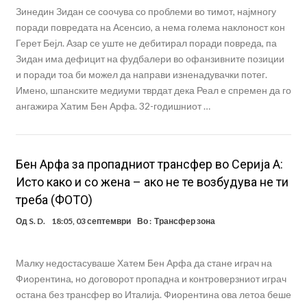
Зинедин Зидан се соочува со проблеми во тимот, најмногу
поради повредата на Асенсио, а нема голема наклоност кон
Герет Бејл. Азар се уште не дебитирал поради повреда, па
Зидан има дефицит на фудбалери во офанзивните позиции
и поради тоа би можел да направи изненадувачки потег.
Имено, шпанските медиуми тврдат дека Реал е спремен да го
ангажира Хатим Бен Арфа. 32-годишниот …
Бен Арфа за пропадниот трансфер во Серија А:
Исто како и со жена – ако не те возбудува не ти
треба (ФОТО)
Од
S. D.
18:05, 03 септември
Во :
Трансфер зона
Малку недостасуваше Хатем Бен Арфа да стане играч на
Фиорентина, но договорот пропадна и контроверзниот играч
остана без трансфер во Италија. Фиорентина ова летоа беше