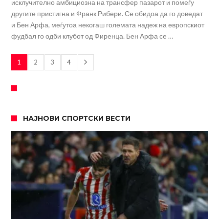
исклучително амбициозна на трансфер пазарот и помеѓу
другите пристигна и Франк Рибери. Се обидоа да го доведат
и Бен Арфа, меѓутоа некогаш големата надеж на европскиот
фудбал го одби клубот од Фиренца. Бен Арфа се …
1
2
3
4
НАЈНОВИ СПОРТСКИ ВЕСТИ