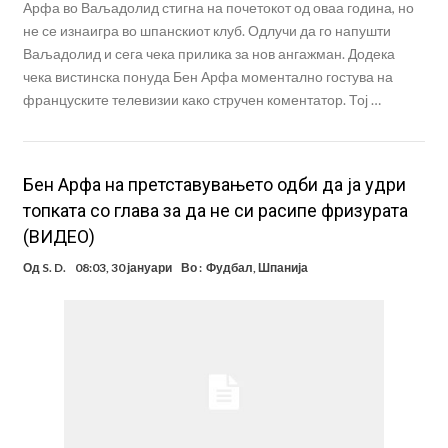
Арфа во Ваљадолид стигна на почетокот од оваа година, но
не се изнаигра во шпанскиот клуб. Одлучи да го напушти
Ваљадолид и сега чека прилика за нов ангажман. Додека
чека вистинска понуда Бен Арфа моментално гостува на
француските телевизии како стручен коментатор. Тој …
Бен Арфа на претставувањето одби да ја удри
топката со глава за да не си расипе фризурата
(ВИДЕО)
Од
S. D.
08:03, 30 јануари
Во :
Фудбал
,
Шпанија