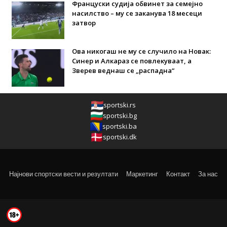
Француски судија обвинет за семејно
насилство – му се заканува 18 месеци
затвор
Ова никогаш не му се случило на Новак:
Синер и Алкараз се повлекуваат, а
Зверев веднаш се „распадна“
sportski.rs
sportski.bg
sportski.ba
sportski.dk
Најнови спортски вести и резултати
Маркетинг
Контакт
За нас