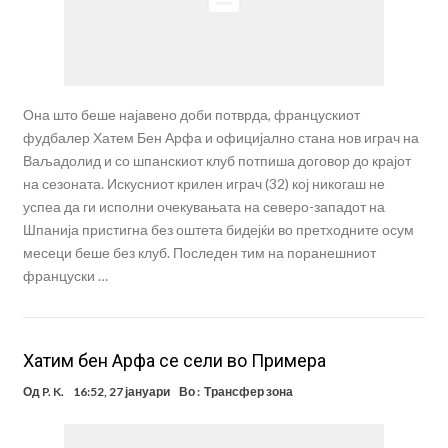
Она што беше најавено доби потврда, францускиот
фудбалер Хатем Бен Арфа и официјално стана нов играч на
Ваљадолид и со шпанскиот клуб потпиша договор до крајот
на сезоната. Искусниот крилен играч (32) кој никогаш не
успеа да ги исполни очекувањата на северо-западот на
Шпанија пристигна без оштета бидејќи во претходните осум
месеци беше без клуб. Последен тим на поранешниот
француски …
Хатим бен Арфа се сели во Примера
Од
P. K.
16:52, 27 јануари
Во :
Трансфер зона