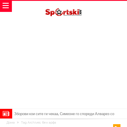
Реал Мадрид ја прекинува потрагата по нов играч за врска
Дома
Tag Archives: бен арфа
Мекгрегор успешно опериран: Коленото е средено, се враќам