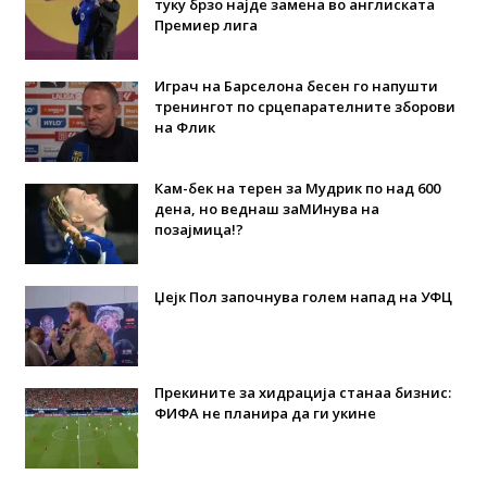
туку брзо најде замена во англиската
Премиер лига
Играч на Барселона бесен го напушти
тренингот по срцепарателните зборови
на Флик
Кам-бек на терен за Мудрик по над 600
дена, но веднаш заМИнува на
позајмица!?
Џејк Пол започнува голем напад на УФЦ
Прекините за хидрација станаа бизнис:
ФИФА не планира да ги укине