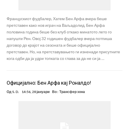
Францускиот фудбалер, Хатем Бен Арфа вчера беше
претставен како нов играч на Ваљадолид. Бен Арфа
половина година беше без клуб откако минатото лето го
напушти Рен. Овој 32 годишен фудбалер вчера потпиша
договор до крајот на сезоната и беше официјално
претставен. Но, на претставувањето ги изненади присутните
кога одби да ја удри топката со глава за да не си ја …
Официјално: Бен Арфа кај Роналдо!
Од
S. D.
14:56, 28 јануари
Во :
Трансфер зона