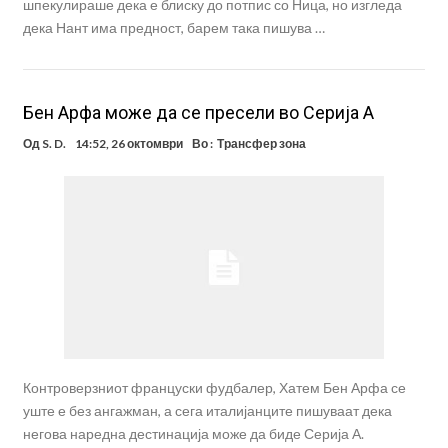
шпекулираше дека е блиску до потпис со Ница, но изгледа
дека Нант има предност, барем така пишува …
Бен Арфа може да се пресели во Серија А
Од
S. D.
14:52, 26 октомври
Во :
Трансфер зона
Контроверзниот француски фудбалер, Хатем Бен Арфа се
уште е без ангажман, а сега италијанците пишуваат дека
негова наредна дестинација може да биде Серија А.