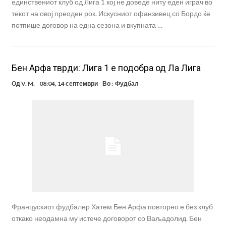
единствениот клуб од Лига 1 кој не доведе ниту еден играч во
текот на овој преоден рок. Искусниот офанзивец со Бордо ќе
потпише договор на една сезона и вкупната …
Бен Арфа тврди: Лига 1 е подобра од Ла Лига
Од
V. M.
08:04, 14 септември
Во :
Фудбал
Францускиот фудбалер Хатем Бен Арфа повторно е без клуб
откако неодамна му истече договорот со Ваљадолид. Бен