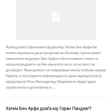
Францускиот офанзивен фудбалер, Хатим бен Арфа би
можел кариерата да ја продолжи во Шпанија, пренесуваат
тамошните медиуми. Бен Арфа е без ангажман откако ги
напушти редовите на Рен минатото лето, по истекот на
договорот. Французинот се поврзуваше многу клубови ширум
Европа, а последните информации се дека кариерата ќе ја
продолжи во Реал Ваљадолид. Медиумите тврдат дека
соработката е договорена и …
Хатем Бен Арфа доаѓа кај Горан Пандев!?