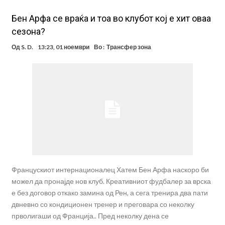
Бен Арфа се враќа и тоа во клубот кој е хит оваа
сезона?
Од
S. D.
13:23, 01 ноември
Во :
Трансфер зона
Францускиот интернационалец Хатем Бен Арфа наскоро би
можел да пронајде нов клуб. Креативниот фудбалер за врска
е без договор откако замина од Рен, а сега тренира два пати
двневно со кондиционен тренер и преговара со неколку
прволигаши од Франција.. Пред неколку дена се