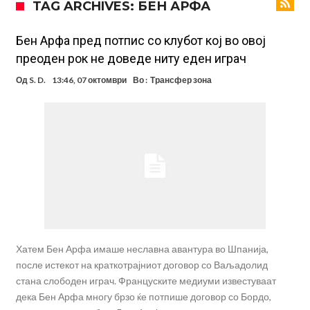
TAG ARCHIVES: БЕН АРФА
посилен од кога било
Ханси Флик не жали долго за Араухо, туку брзо најде замена во
англиската Премиер лига
Играч на Барселона бесен го напушти тренингот по
Бен Арфа пред потпис со клубот кој во овој
преоден рок не доведе ниту еден играч
срцепарателните зборови на Флик
Кам-бек на терен за Мудрик по над 600 дена, но веднаш
Од
S. D.
13:46, 07 октомври
Во :
Трансфер зона
заМИнува на позајмица!?
Џејк Пол започнува голем напад на УФЦ
Прекините за хидрација станаа бизнис: ФИФА не планира да ги
укине
Француски судија обвинет за семејно насилство – му се заканува
18 месеци затвор
Ова никогаш не му се случило на Новак: Синер и Алкараз се
повлекуваат, а Зверев веднаш се „распадна“
Хатем Бен Арфа имаше неславна авантура во Шпанија,
после истекот на краткотрајниот договор со Ваљадолид
стана слободен играч. Француските медиуми известуваат
дека Бен Арфа многу брзо ќе потпише договор со Бордо,