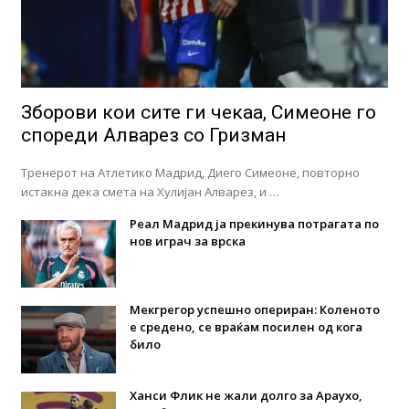
Зборови кои сите ги чекаа, Симеоне го
спореди Алварез со Гризман
Тренерот на Атлетико Мадрид, Диего Симеоне, повторно
истакна дека смета на Хулијан Алварез, и …
Реал Мадрид ја прекинува потрагата по
нов играч за врска
Мекгрегор успешно опериран: Коленото
е средено, се враќам посилен од кога
било
Ханси Флик не жали долго за Араухо,