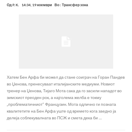
Од
P. K.
14:34, 19 ноември
Во :
Трансфер зона
Хатем Бен Арфа би можел да стане соиграч на Горан Пандев
во Џенова, пренесуваат италијанските медиуми. Новиот
тренер на Џенова, Тијаго Мота сака да го засили нападот во
зимскиот преоден рок, а најголема желба е токму
„проблематичниот“ Французин. Мота одлично ги позната
квалитетите на Бен Арфа уште од времето кога заедно ја
делеја соблекувалната во ПСЖ и смета дека би …