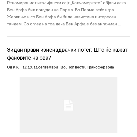
Реномираниот италијански сајт „Калчомеркато“ објави дека
Бен Арфа бил понуден на Парма. Во Парма веќе игра
Жервињо и со Бен Арфа би биле навистина интересен
тандем. Со оглед на тоа дека Бен Арфа е без ангажман …
Зидан прави изненадвачки потег: Што ќе кажат
фановите на ова?
Од
P. K.
12:13, 11 септември
Во :
Топ вести
,
Трансфер зона