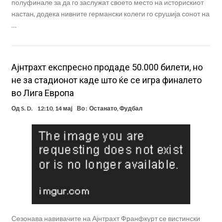
полуфинале за да го заслужат своето место на историскиот
настан, додека нивните германски колеги го срушија сонот на
…
Ајнтрахт експресно продаде 50.000 билети, но
не за стадионот каде што ќе се игра финалето
во Лига Европа
Од
S. D.
12:10, 14 мај
Во :
Останато
,
Фудбал
Сезонава навивачите на Ајнтрахт Франфкурт се вистински