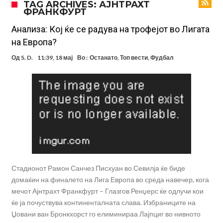
TAG ARCHIVES: АЈНТРАХТ
ФРАНКФУРТ
Продаден резервниот голман на Сити за 50 милиони евра
Сврзуваат уште еден англиски репрезентативец со Ливерпул
Aнализа: Кој ќе се радува на трофејот во Лигата
на Европа?
Замена за Влаховиќ: Напаѓачот на Манчестер доаѓа во Јувентус!
Од
S. D.
11:39, 18 мај
Во :
Останато
,
Топ вести
,
Фудбал
УЕФА повторно се заканува со бојкот на турнирите на ФИФА
поради Инфантино
Мурињо бесен поради одлуката на Реал: Протекоа детали од
разговорот што го потресе Мадрид!
Трансфер бомба во најва – Ливерпул сака да се засили од Реал
Мадрид!
Карагер ги изненади сите со својата прогноза: “Тие ќе ја освојат
Премиер лигата, а причината е едноставна”
Стадионот Рамон Санчез Писхуан во Севилја ќе биде
домаќин на финалето на Лига Европа во среда навечер, кога
мечот Ајнтрахт Франкфурт – Глазгов Ренџерс ќе одлучи кои
ќе ја почуствува континенталната слава. Избраниците на
Џовани ван Бронкхорст го елиминираа Лајпциг во нивното