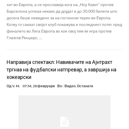
хит во Европа, а се прославија кога на „Ноу Камп“ против
Барселона успеаа некако да дојдат и до 30.000 билети што
досега беше невидено за на гостински терен во Европа.
Колку го сакаат својот клуб покажува и последниот потег пред
финалето во Лига Европа во кое овој тим ќе игра против
Глазгов Ренџерс. …
Направија спектакл: Навивачите на Ајнтрахт
тргнаа на фудбалски натпревар, а завршија на
хокеарски
Од
V. M.
07:54, 28 февруари
Во :
Видео
,
Останати