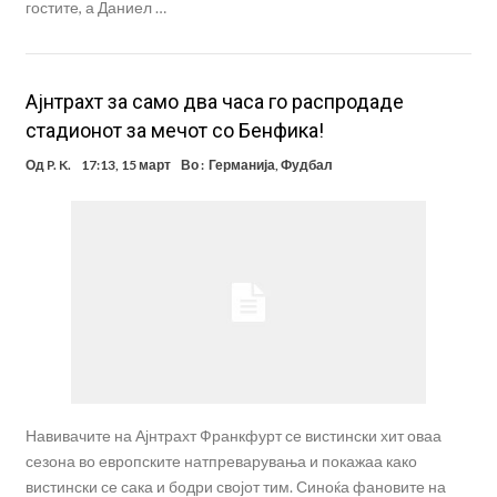
гостите, а Даниел …
Ајнтрахт за само два часа го распродаде
стадионот за мечот со Бенфика!
Од
P. K.
17:13, 15 март
Во :
Германија
,
Фудбал
Навивачите на Ајнтрахт Франкфурт се вистински хит оваа
сезона во европските натпреварувања и покажаа како
вистински се сака и бодри својот тим. Синоќа фановите на