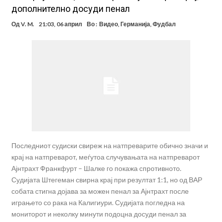
дополнително досуди пенал
Од
V. M.
21:03, 06 април
Во :
Видео
,
Германија
,
Фудбал
Последниот судиски свиреж на натпреварите обично значи и
крај на натпреварот, меѓутоа случувањата на натпреварот
Ајнтрахт Франкфурт – Шалке го покажа спротивното.
Судијата Штегеман свирна крај при резултат 1:1, но од ВАР
собата стигна дојава за можен пенал за Ајнтрахт после
играњето со рака на Калигиури. Судијата погледна на
мониторот и неколку минути подоцна досуди пенал за