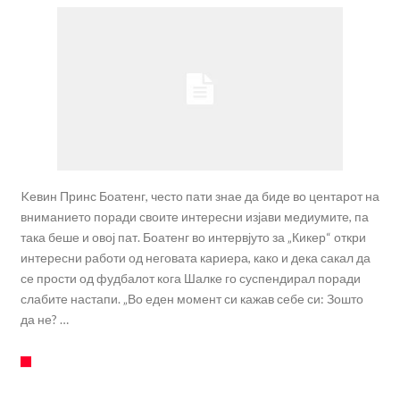
Kевин Принс Боатенг, често пати знае да биде во центарот на
вниманието поради своите интересни изјави медиумите, па
така беше и овој пат. Боатенг во интервјуто за „Кикер“ откри
интересни работи од неговата кариера, како и дека сакал да
се прости од фудбалот кога Шалке го суспендирал поради
слабите настапи. „Во еден момент си кажав себе си: Зошто
да не? …