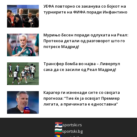
УЕФА повторно се заканува со бојкот на
турнирите на ФИФА поради Инфантино
Мурињо бесен поради одлуката на Реал:
Протекоа детали од разговорот што го
потресе Мадрид!
Трансфер бомба во најва – Ливерпул
сака да се засили од Реал Мадрид!
Карагер ги изненади сите со својата
прогноза: “Тие ќе ја освојат Премиер
лигата, а причината е едноставна”
sportski.rs
sportski.bg