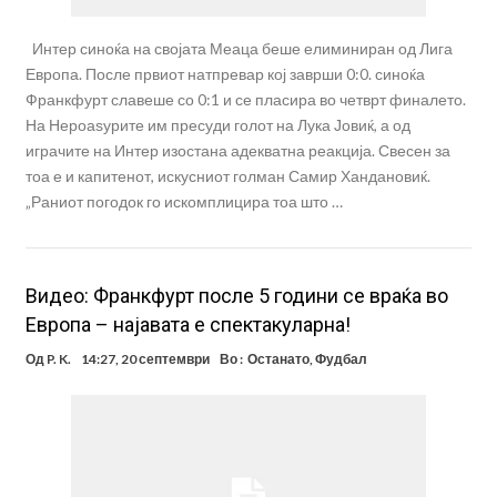
Интер синоќа на својата Меаца беше елиминиран од Лига
Европа. После првиот натпревар кој заврши 0:0. синоќа
Франкфурт славеше со 0:1 и се пласира во четврт финалето.
На Нероаѕурите им пресуди голот на Лука Јовиќ, а од
играчите на Интер изостана адекватна реакција. Свесен за
тоа е и капитенот, искусниот голман Самир Хандановиќ.
„Раниот погодок го искомплицира тоа што …
Видео: Франкфурт после 5 години се враќа во
Европа – најавата е спектакуларна!
Од
P. K.
14:27, 20 септември
Во :
Останато
,
Фудбал