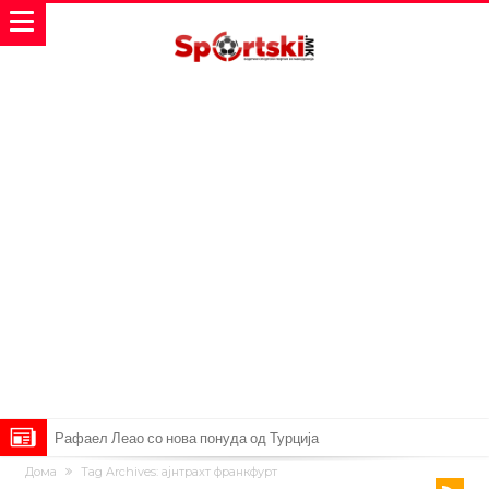
Тикет на денот (петок, 07.08.2026)
Дома
Tag Archives: ајнтрахт франкфурт
Фиренца во транс од Мастантоно