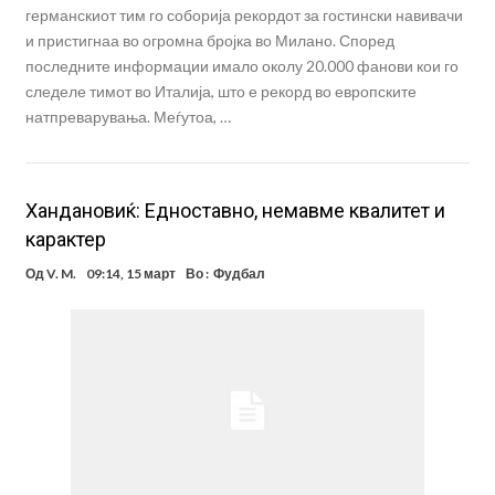
германскиот тим го соборија рекордот за гостински навивачи
и пристигнаа во огромна бројка во Милано. Според
последните информации имало околу 20.000 фанови кои го
следеле тимот во Италија, што е рекорд во европските
натпреварувања. Меѓутоа, …
Хандановиќ: Едноставно, немавме квалитет и
карактер
Од
V. M.
09:14, 15 март
Во :
Фудбал