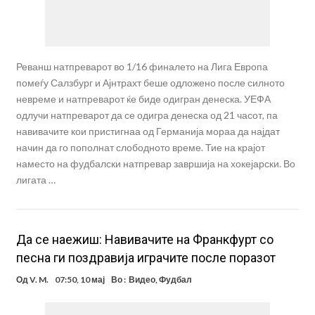
Реванш натпреварот во 1/16 финалето на Лига Европа
помеѓу Салзбург и Ајнтрахт беше одложено после силното
невреме и натпреварот ќе биде одигран денеска. УЕФА
одлучи натпреварот да се одигра денеска од 21 часот, па
навивачите кои пристигнаа од Германија мораа да најдат
начин да го пополнат слободното време. Тие на крајот
наместо на фудбалски натпревар завршија на хокејарски. Во
лигата …
Да се наежиш: Навивачите на Франкфурт со
песна ги поздравија играчите после поразот
Од
V. M.
07:50, 10 мај
Во :
Видео
,
Фудбал