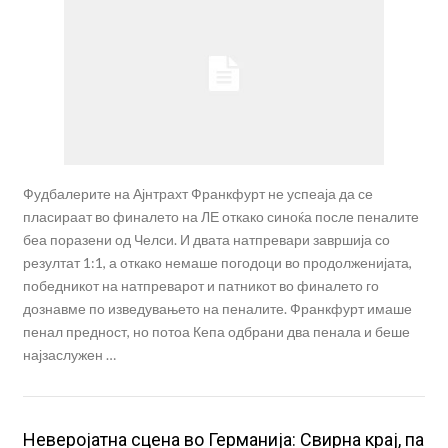
Фудбалерите на Ајнтрахт Франкфурт не успеаја да се
пласираат во финалето на ЛЕ откако синоќа после пеналите
беа поразени од Челси. И двата натпревари завршија со
резултат 1:1, а откако немаше погодоци во продолженијата,
победникот на натпреварот и патникот во финалето го
дознавме по изведувањето на пеналите. Франкфурт имаше
пенал предност, но потоа Кепа одбрани два пенала и беше
најзаслужен …
Неверојатна сцена во Германија: Свирна крај, па