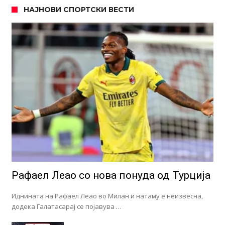
НАЈНОВИ СПОРТСКИ ВЕСТИ
Рафаел Леао со нова понуда од Турција
Иднината на Рафаел Леао во Милан и натаму е неизвесна,
додека Галатасарај се појавува …