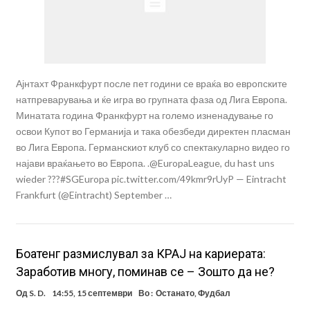
Ајнтахт Франкфурт после пет години се враќа во европските
натпреварувања и ќе игра во групната фаза од Лига Европа.
Минатата година Франкфурт на големо изненадување го
освои Купот во Германија и така обезбеди директен пласман
во Лига Европа. Германскиот клуб со спектакуларно видео го
најави враќањето во Европа. .@EuropaLeague, du hast uns
wieder ???#SGEuropa pic.twitter.com/49kmr9rUyP — Eintracht
Frankfurt (@Eintracht) September …
Боатенг размислувал за КРАЈ на кариерата:
Заработив многу, поминав се – Зошто да не?
Од
S. D.
14:55, 15 септември
Во :
Останато
,
Фудбал