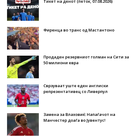
Тикет на денот (петок, 07.08.2026)
Фиренца во транс од Мастантоно
Продаден резервниот голман на Сити за
50 милиони евра
Сврзуваат уште еден англиски
репрезентативец со Ливерпул
Замена за Влаховиќ: Напаѓачот на
Манчестер доаѓа во Јувентус!