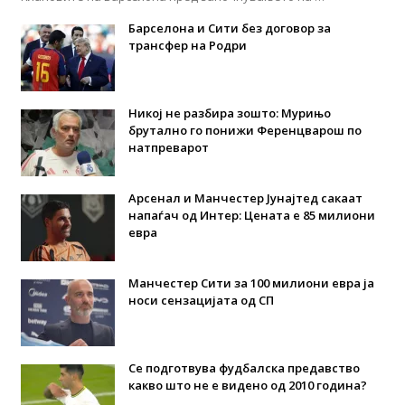
Барселона и Сити без договор за
трансфер на Родри
Никој не разбира зошто: Мурињо
брутално го понижи Ференцварош по
натпреварот
Арсенал и Манчестер Јунајтед сакаат
напаѓач од Интер: Цената е 85 милиони
евра
Манчестер Сити за 100 милиони евра ја
носи сензацијата од СП
Се подготвува фудбалска предавство
какво што не е видено од 2010 година?