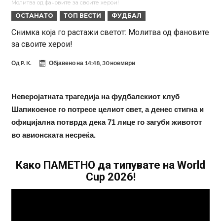
Молитва од фановите за своите херои!
Ференцварош по натпреварот
Арсенал и Манчестер Јунајтед сакаат напаѓач од Интер: Цената е
ОСТАНАТО
ТОП ВЕСТИ
ФУДБАЛ
85 милиони евра
Манчестер Сити за 100 милиони евра ја носи сензацијата од СП
Снимка која го растажи светот: Молитва од фановите
за своите херои!
Се подготвува фудбалска предавство какво што не е видено од
2010 година?
Тикет на денот (недела, 09.08.2026)
Од
P. K.
Објавено на
14:48, 30 ноември
Само во Турција: Салах доби милиони, а потоа градоначалникот
го остави без зборови
Зборови кои сите ги чекаа, Симеоне го спореди Алварез со
Неверојатната трагедија на фудбалскиот клуб
Шапикоенсе го потресе целиот свет, а денес стигна и
Гризман
Реал Мадрид ја прекинува потрагата по нов играч за врска
официјална потврда дека 71 лице го загуби животот
во авионската несреќа.
Како ПАМЕТНО да типувате на World
Cup 2026!