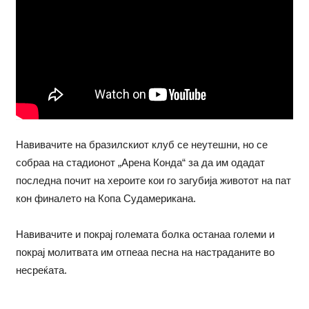
Навивачите на бразилскиот клуб се неутешни, но се
собраа на стадионот „Арена Конда“ за да им одадат
последна почит на хероите кои го загубија животот на пат
кон финалето на Копа Судамерикана.
Навивачите и покрај големата болка останаа големи и
покрај молитвата им отпеаа песна на настраданите во
несреќата.