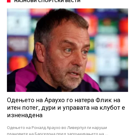
НАЈНОВИ СПОРТСКИ ВЕСТИ
Одењето на Араухо го натера Флик на
итен потег, дури и управата на клубот е
изненадена
Одењето на Роналд Араухо во Ливерпул ги наруши
плановите на Барселона пред започнувањето на …