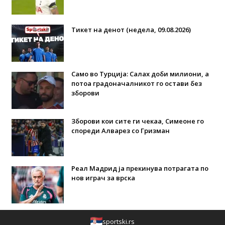
Тикет на денот (недела, 09.08.2026)
Само во Турција: Салах доби милиони, а
потоа градоначалникот го остави без
зборови
Зборови кои сите ги чекаа, Симеоне го
спореди Алварез со Гризман
Реал Мадрид ја прекинува потрагата по
нов играч за врска
sportski.rs