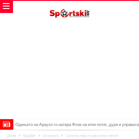
Барселона и Сити без договор за трансфер на Родри
Никој не разбира зошто: Мурињо брутално го понижи
Дома
Фудбал
Останато
Снимка која го растажи светот: