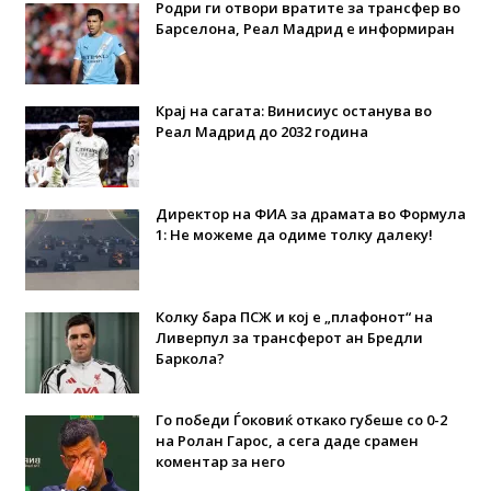
Родри ги отвори вратите за трансфер во
Барселона, Реал Мадрид е информиран
Крај на сагата: Винисиус останува во
Реал Мадрид до 2032 година
Директор на ФИА за драмата во Формула
1: Не можеме да одиме толку далеку!
Колку бара ПСЖ и кој е „плафонот“ на
Ливерпул за трансферот ан Бредли
Баркола?
Го победи Ѓоковиќ откако губеше со 0-2
на Ролан Гарос, а сега даде срамен
коментар за него