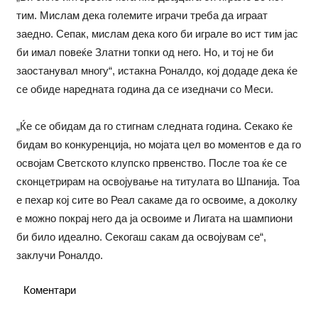
тим. Мислам дека големите играчи треба да играат
заедно. Сепак, мислам дека кого би играле во ист тим јас
би имал повеќе Златни топки од него. Но, и тој не би
заостанувал многу“, истакна Роналдо, кој додаде дека ќе
се обиде наредната година да се изедначи со Меси.
„Ќе се обидам да го стигнам следната година. Секако ќе
бидам во конкуренција, но мојата цел во моментов е да го
освојам Светското клупско првенство. После тоа ќе се
сконцетрирам на освојување на титулата во Шпанија. Тоа
е пехар кој сите во Реал сакаме да го освоиме, а доколку
е можно покрај него да ја освоиме и Лигата на шампиони
би било идеално. Секогаш сакам да освојувам се“,
заклучи Роналдо.
Коментари