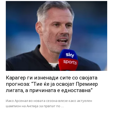
Карагер ги изненади сите со својата
прогноза: “Тие ќе ја освојат Премиер
лигата, а причината е едноставна”
Иако Арсенал во новата сезона влезе како актуелен
шампион на Англија за првпат по …