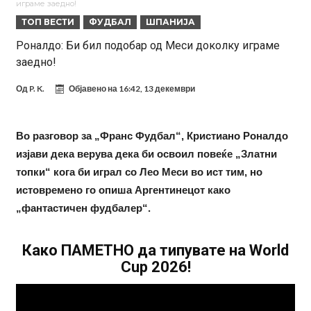
играме заедно!
е информиран
Крај на сагата: Винисиус останува во Реал Мадрид до 2032
ТОП ВЕСТИ
ФУДБАЛ
ШПАНИЈА
година
Директор на ФИА за драмата во Формула 1: Не можеме да одиме
Роналдо: Би бил подобар од Меси доколку играме
заедно!
толку далеку!
Колку бара ПСЖ и кој е „плафонот“ на Ливерпул за трансферот
ан Бредли Баркола?
Го победи Ѓоковиќ откако губеше со 0-2 на Ролан Гарос, а сега
Од
P. K.
Објавено на
16:42, 13 декември
даде срамен коментар за него
Реал Мадрид го собори клупскиот рекорд: Мурињо добива
засилување за 140 милиони евра!
Милан ја доби првата понуда за Леао
Во разговор за „Франс Фудбал“, Кристиано Роналдо
изјави дека верува дека би освоил повеќе „Златни
Италијански петтолигаш добива неверојатен стадион од 62
топки“ кога би играл со Лео Меси во ист тим, но
милиони евра? (Видео)
Голем удар за Барселона: Херојот на финалето на Светското
истовремено го опиша Аргентинецот како
првенство сака да замине
„фантастичен фудбалер“.
Како ПАМЕТНО да типувате на World
Cup 2026!