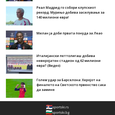
Реал Мадрид го собори клупскиот
рекорд: Мурињо добива засилување за
140 милиони евра!
Милан ја доби првата понуда за Леао
Италијански петтолигаш добива
неверојатен стадион од 62 милиони
евра? (Видео)
Голем удар за Барселона: Херојот на
финалето на Светското првенство сака
да замине
sportski.rs
sportski.bg