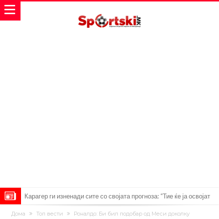
Карагер ги изненади сите со својата прогноза: “Тие ќе ја освојат
Премиер лигата, а причината е едноставна”
Родри ги отвори вратите за трансфер во Барселона, Реал Мадрид
Дома
Топ вести
Роналдо: Би бил подобар од Меси доколку