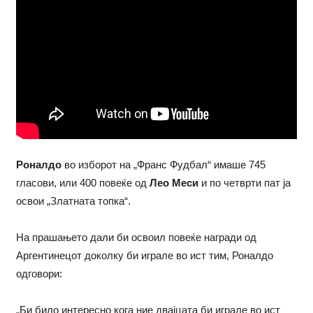
Роналдо
во изборот на „Франс Фудбал“ имаше 745
гласови, или 400 повеќе од
Лео Меси
и по четврти пат ја
освои „Златната топка“.
На прашањето дали би освоил повеќе награди од
Аргентинецот доколку би играле во ист тим, Роналдо
одговори:
„Би било интересно кога ние двајцата би играле во ист