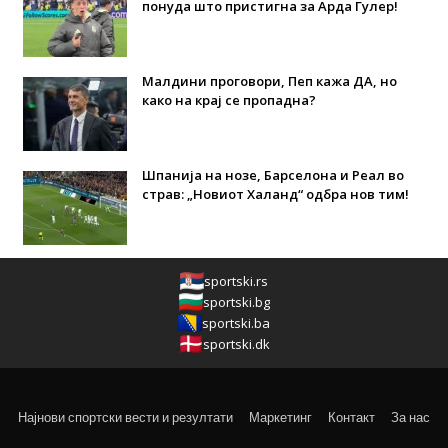
понуда што пристигна за Арда Гулер!
Малдини проговори, Пеп кажа ДА, но
како на крај се пропадна?
Шпанија на нозе, Барселона и Реал во
страв: „Новиот Халанд“ одбра нов тим!
sportski.rs
sportski.bg
sportski.ba
sportski.dk
Најнови спортски вести и резултати
Маркетинг
Контакт
За нас