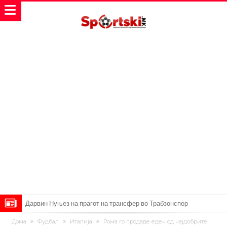
Дарвин Нуњез на прагот на трансфер во Трабзонспор
Тикет на денот (понеделник, 10.08.2026)
Дома
Фудбал
Италија
Рома го продаде еден од најдобрите