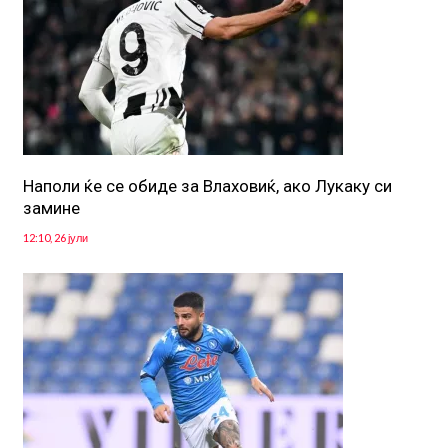
Наполи ќе се обиде за Влаховиќ, ако Лукаку си
замине
12:10, 26 јули