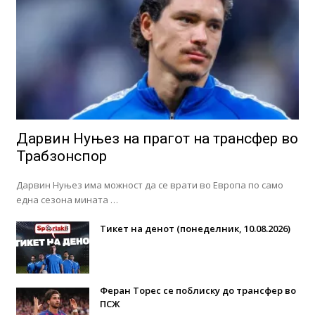
Дарвин Нуњез на прагот на трансфер во
Трабзонспор
Дарвин Нуњез има можност да се врати во Европа по само
една сезона мината …
Тикет на денот (понеделник, 10.08.2026)
Феран Торес се поблиску до трансфер во
ПСЖ