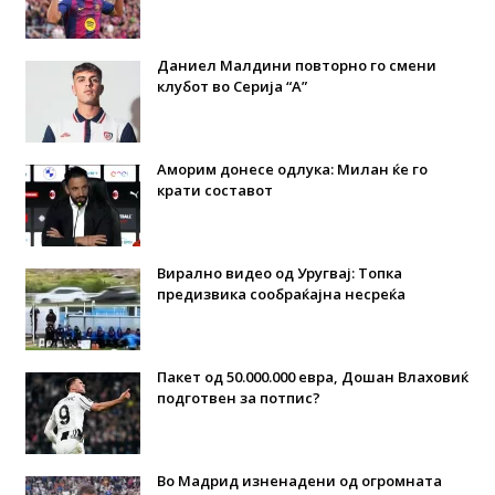
Даниел Малдини повторно го смени
клубот во Серија “А”
Аморим донесе одлука: Милан ќе го
крати составот
Вирално видео од Уругвај: Топка
предизвика сообраќајна несреќа
Пакет од 50.000.000 евра, Дошан Влаховиќ
подготвен за потпис?
Во Мадрид изненадени од огромната