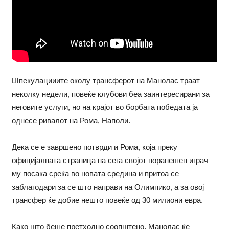
Шпекулацииите околу трансферот на Манолас траат
неколку недели, повеќе клубови беа заинтересирани за
неговите услуги, но на крајот во борбата победата ја
однесе ривалот на Рома, Наполи.
Дека се е завршено потврди и Рома, која преку
официјалната страница на сега својот поранешен играч
му посака среќа во новата средина и притоа се
заблагодари за се што направи на Олимпико, а за овој
трансфер ќе добие нешто повеќе од 30 милиони евра.
Како што беше претходно соопштено, Манолас ќе