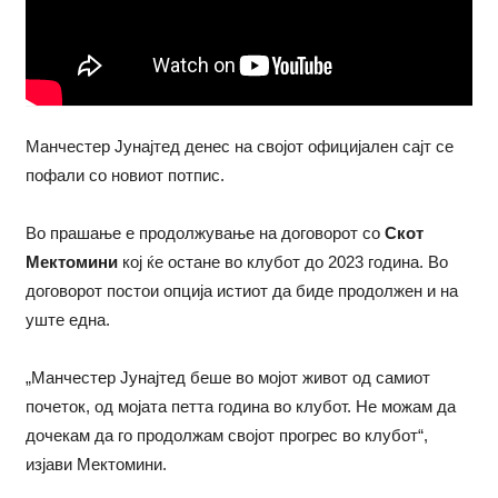
Манчестер Јунајтед денес на својот официјален сајт се
пофали со новиот потпис.
Во прашање е продолжување на договорот со
Скот
Мектомини
кој ќе остане во клубот до 2023 година. Во
договорот постои опција истиот да биде продолжен и на
уште една.
„Манчестер Јунајтед беше во мојот живот од самиот
почеток, од мојата петта година во клубот. Не можам да
дочекам да го продолжам својот прогрес во клубот“,
изјави Мектомини.