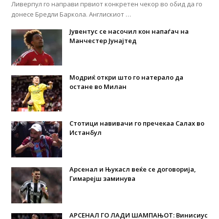
Ливерпул го направи првиот конкретен чекор во обид да го
донесе Бредли Баркола. Англискиот …
Јувентус се насочил кон напаѓач на
Манчестер Јунајтед
Модриќ откри што го натерало да
остане во Милан
Стотици навивачи го пречекаа Салах во
Истанбул
Арсенал и Њукасл веќе се договорија,
Гимарејш заминува
АРСЕНАЛ ГО ЛАДИ ШАМПАЊОТ: Винисиус