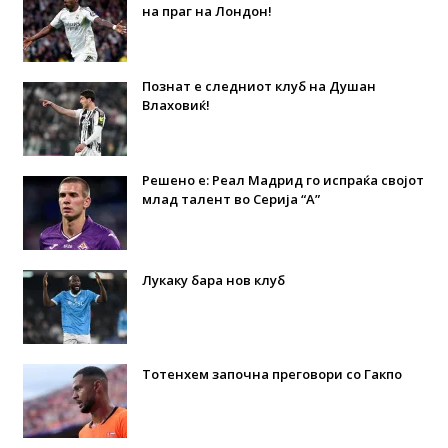
на праг на Лондон!
Познат е следниот клуб на Душан
Влаховиќ!
Решено е: Реал Мадрид го испраќа својот
млад талент во Серија “А”
Лукаку бара нов клуб
Тотенхем започна преговори со Гакпо