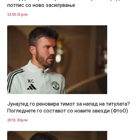
потпис со ново засилување
13:00, 31 јули
Јунајтед го реновира тимот за напад на титулата?
Погледнете го составот со новите ѕвезди (ФтоО)
20:51, 30 јули