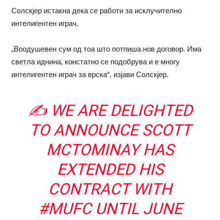
Солскјер истакна дека се работи за исклучително
интелигентен играч.
„Воодушевен сум од тоа што потпиша нов договор. Има
светла иднина, констатно се подобрува и е многу
интелигентен играч за врска“, изјави Солскјер.
✍️ WE ARE DELIGHTED
TO ANNOUNCE SCOTT
MCTOMINAY HAS
EXTENDED HIS
CONTRACT WITH
#MUFC
UNTIL JUNE