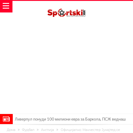
Ливерпул понуди 100 милиони евра за Баркола, ПСЖ веднаш
побара уште 50 милиони
Јувентус се насочил кон напаѓач на Манчестер Јунајтед
Дома
Фудбал
Англија
Официјално: Манчестер Јунајтед се