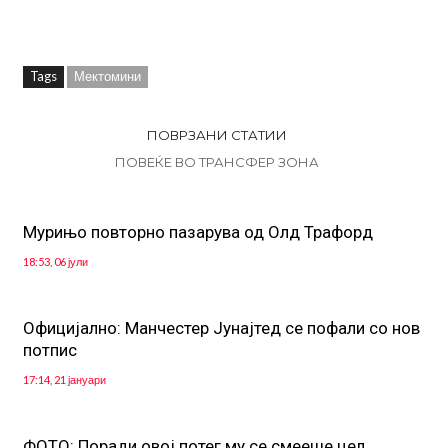
Tags
Мектомини
ПОВРЗАНИ СТАТИИ
ПОВЕЌЕ ВО ТРАНСФЕР ЗОНА
Мурињо повторно пазарува од Олд Трафорд
18:53, 06 јули
Официјално: Манчестер Јунајтед се пофали со нов
потпис
17:14, 21 јануари
ФОТО: Поради овој потег му се смееше цел