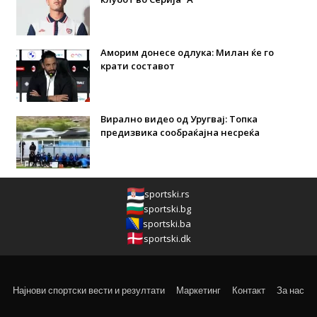
Аморим донесе одлука: Милан ќе го
крати составот
Вирално видео од Уругвај: Топка
предизвика сообраќајна несреќа
sportski.rs
sportski.bg
sportski.ba
sportski.dk
Најнови спортски вести и резултати
Маркетинг
Контакт
За нас