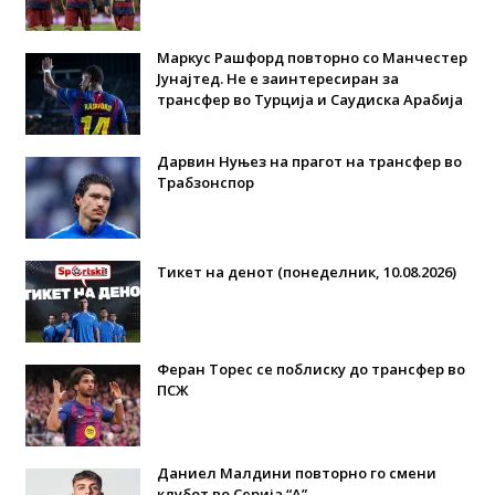
Маркус Рашфорд повторно со Манчестер
Јунајтед. Не е заинтересиран за
трансфер во Турција и Саудиска Арабија
Дарвин Нуњез на прагот на трансфер во
Трабзонспор
Тикет на денот (понеделник, 10.08.2026)
Феран Торес се поблиску до трансфер во
ПСЖ
Даниел Малдини повторно го смени
клубот во Серија “А”