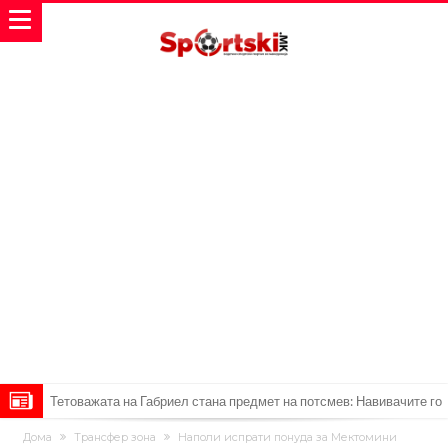
Тетоважата на Габриел стана предмет на потсмев: Навивачите го
вметнаа Де Брујне и направија хит (Фото)
Бизарна тепачка која го запали интернетот: Познатиот тешкаш го
Дома
Трансфер зона
Наполи испрати понуда за Мектомини