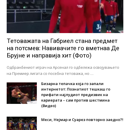
Тетоважата на Габриел стана предмет
на потсмев: Навивачите го вметнаа Де
Брујне и направија хит (Фото)
Одбранбениот играч на Арсенал го одбележа освојувањето
на Премиер лигата со посебна тетоважа, но …
Бизарна тепачка која го запали
интернетот: Познатиот тешкаш го
прифати најлудиот предизвик на
кариерата – сам против шестмина
(Видео)
Меси, Нејмар и Суарез повторно заедно?!