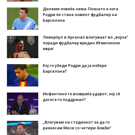
Дилеми повеќе нема: Познато е кога
Родри ќе стане новиот фудбалер на
Барселона
Ливерпул и Арсенал влегуваат во „војна“
поради фудбалер вреден 69 милиони
евра!
Кој го убеди Родри да ја избере
Барселона?
Инфантино го возвраќа ударот, кој сè
досега го поддржал?
„Влегувам на стадионот за да го
разнесам Меси со четири бомби“