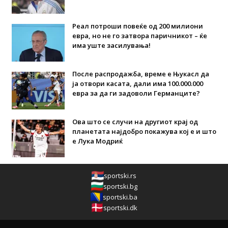
Реал потроши повеќе од 200 милиони
евра, но не го затвора паричникот – ќе
има уште засилувања!
После распродажба, време е Њукасл да
ја отвори касата, дали има 100.000.000
евра за да ги задоволи Германците?
Ова што се случи на другиот крај од
планетата најдобро покажува кој е и што
е Лука Модриќ
sportski.rs
sportski.bg
sportski.ba
sportski.dk