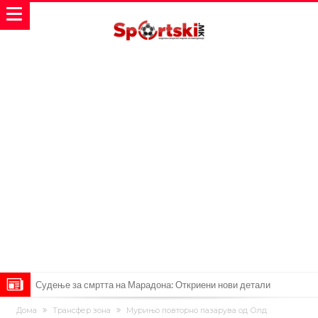
Судење за смртта на Марадона: Откриени нови детали
Англиски репрезентативец обвинет за напад во ноќен клуб – ќе
Дома
Трансфер зона
Мурињо повторно пазарува од Олд