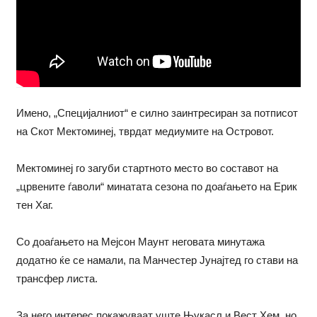
Имено, „Специјалниот“ е силно заинтресиран за потписот
на Скот Мектоминеј, тврдат медиумите на Островот.
Мектоминеј го загуби стартното место во составот на
„црвените ѓаволи“ минатата сезона по доаѓањето на Ерик
тен Хаг.
Со доаѓањето на Мејсон Маунт неговата минутажа
додатно ќе се намали, па Манчестер Јунајтед го стави на
трансфер листа.
За него интерес покажуваат уште Њукасл и Вест Хем, но