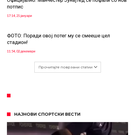
Официјално: Манчестер Јунајтед се пофали со нов
потпис
17:14, 21 јануари
ФОТО: Поради овој потег му се смееше цел
стадион!
11:54, 02 декември
Прочитајте поврзани статии
НАЈНОВИ СПОРТСКИ ВЕСТИ