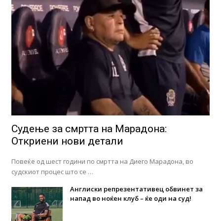
Судење за смртта на Марадона:
Откриени нови детали
Повеќе од шест години по смртта на Диего Марадона, во
судскиот процес што се …
Англиски репрезентативец обвинет за
напад во ноќен клуб – ќе оди на суд!