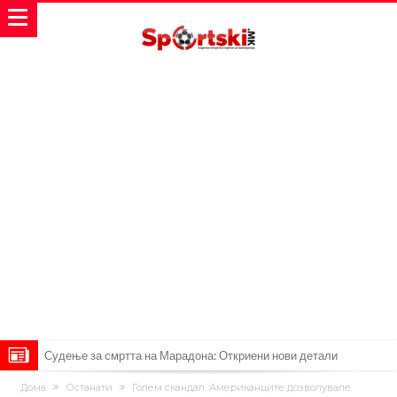
Судење за смртта на Марадона: Откриени нови детали
Англиски репрезентативец обвинет за напад во ноќен клуб – ќе
Дома
Останати
Голем скандал: Американците дозволувале