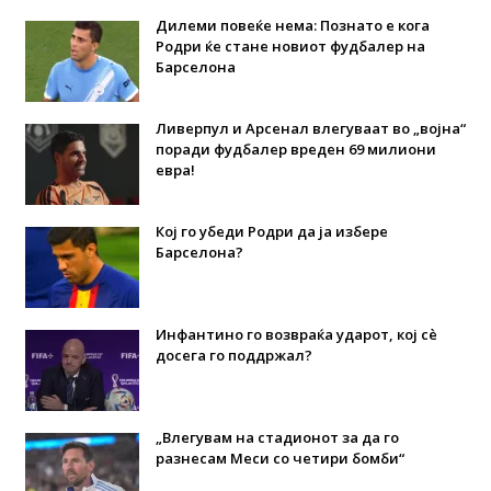
Дилеми повеќе нема: Познато е кога
Родри ќе стане новиот фудбалер на
Барселона
Ливерпул и Арсенал влегуваат во „војна“
поради фудбалер вреден 69 милиони
евра!
Кој го убеди Родри да ја избере
Барселона?
Инфантино го возвраќа ударот, кој сè
досега го поддржал?
„Влегувам на стадионот за да го
разнесам Меси со четири бомби“