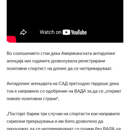
Во соопшението стои дека Американската антидопинг
агенција низ годините дозволувала регистрирани
позитивни спортист на допинг да се натпреваруваат.
Антидопинг агенцијата на САД претходно тврдеше дека
тоа е направено со одобрение на ВАДА за да се „откриат
повеќе позитивни страни“.
„Постојат барем три случаи на спортисти кои направиле
сериозни прекршувања и им било дозволено да
продолжат да се натпреваруваат со години без ВАДА да