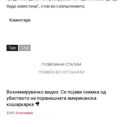
биде известена“, стои во соопштението.
Коментари
Tags
САД
ПОВРЗАНИ СТАТИИ
ПОВЕЌЕ ВО ОСТАНАТИ
Вознемирувачко видео: Се појави снимка од
убиството на поранешната американска
кошаркарка 🎥
13:47, 16 октомври