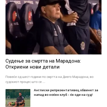
Судење за смртта на Марадона:
Откриени нови детали
Повеќе од шест години по смртта на Диего Марадона, во
судскиот процес што се …
Англиски репрезентативец обвинет за
напад во ноќен клуб – ќе оди на суд!