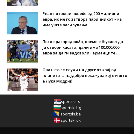
Реал потроши повеќе од 200 милиони
евра, но не го затвора паричникот – ќе
има уште засилувања!
После распродажба, време е Њукасл да
ја отвори касата, дали има 100.000.000
евра за да ги задоволи Германците?
Ова што се случи на другиот крај од
планетата најдобро покажува кој е и што
е Лука Модриќ
sportski.rs
sportski.bg
sportski.ba
sportski.dk