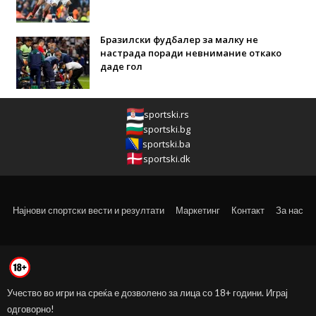
Бразилски фудбалер за малку не
настрада поради невнимание откако
даде гол
sportski.rs
sportski.bg
sportski.ba
sportski.dk
Најнови спортски вести и резултати
Маркетинг
Контакт
За нас
Учество во игри на среќа е дозволено за лица со 18+ години. Играј
одговорно!