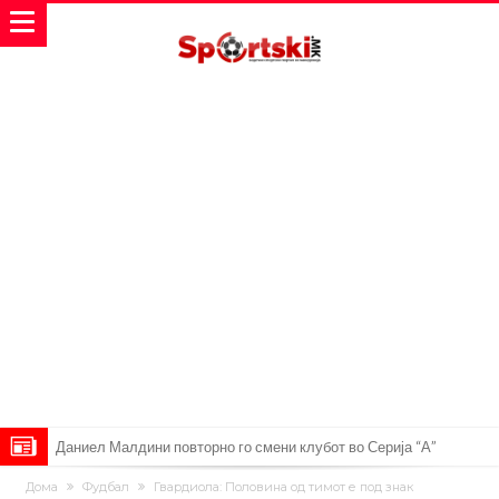
Даниел Малдини повторно го смени клубот во Серија “А”
Аморим донесе одлука: Милан ќе го крати составот
Дома
Фудбал
Гвардиола: Половина од тимот е под знак