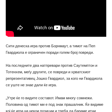
Сити денеска игра против Борнмаут, а тимот на Пеп
Гвардиола е ограничен поради голем број повреди.
На последните два натпревари против Саутемптон и
Тотенхем, меѓу другите, се повреди и хрватскиот
репрезентативец Јошко Гвардиол, за кого ни Гвардиола
се уште не знае дали ќе игра.
„Утре ќе го видите составот. Имам многу сомнежи.
Половина од тимот ми е под знак прашалник. Ќе видиме
кој ќе игра на некои позиции и треба да бараме итни