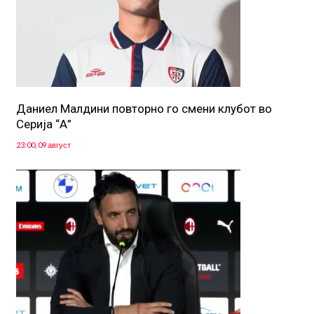
Даниел Малдини повторно го смени клубот во
Серија “А”
23:00, 09 август