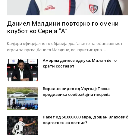
Даниел Малдини повторно го смени
клубот во Серија “А”
Калјари официјално го објавија доаѓањето на офанзивниот
играч за врска Даниел Малдини, кој пристигнува …
Аморим донесе одлука: Милан ќе го
крати составот
Вирално видео од Уругвај: Топка
предизвика сообраќајна несреќа
Пакет од 50.000.000 евра, Дошан Влаховиќ
подготвен за потпис?