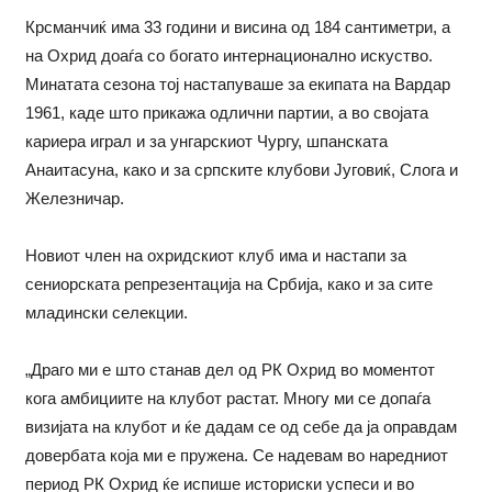
Крсманчиќ има 33 години и висина од 184 сантиметри, а
на Охрид доаѓа со богато интернационално искуство.
Минатата сезона тој настапуваше за екипата на Вардар
1961, каде што прикажа одлични партии, а во својата
кариера играл и за унгарскиот Чургу, шпанската
Анаитасуна, како и за српските клубови Југовиќ, Слога и
Железничар.
Новиот член на охридскиот клуб има и настапи за
сениорската репрезентација на Србија, како и за сите
младински селекции.
„Драго ми е што станав дел од РК Охрид во моментот
кога амбициите на клубот растат. Многу ми се допаѓа
визијата на клубот и ќе дадам се од себе да ја оправдам
довербата која ми е пружена. Се надевам во наредниот
период РК Охрид ќе испише историски успеси и во