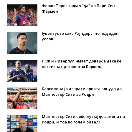
Феран Торес кажал “да” на Пари Сен
Жермен
Јувентус го сака Рајндерс, но под еден
услов
ПСЖ и Ливерпул имаат доверба дека ќе
постигнат договор за Баркола
Барселона ја испрати првата понуда до
Манчестер Сити за Родри
Манчестер Сити веќе му најде замена на
Родри, и тоа во голем ривал!