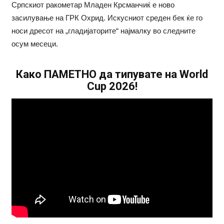
Српскиот ракометар Младен Крсманчиќ е ново
засилување на ГРК Охрид. Искусниот среден бек ќе го
носи дресот на „гладијаторите“ најмалку во следните
осум месеци.
Како ПАМЕТНО да типувате на World
Cup 2026!