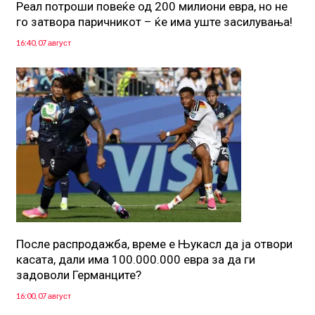
Реал потроши повеќе од 200 милиони евра, но не
го затвора паричникот – ќе има уште засилувања!
16:40, 07 август
После распродажба, време е Њукасл да ја отвори
касата, дали има 100.000.000 евра за да ги
задоволи Германците?
16:00, 07 август