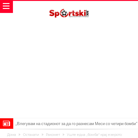
„Влегувам на стадионот за да го разнесам Меси со четири бомби“
Реал потроши повеќе од 200 милиони евра, но не го затвора
Дома
Останати
Ракомет
Уште една „бомба“ крај езерото: