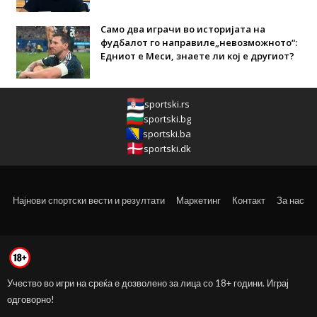
Само два играчи во историјата на
фудбалот го направиле„невозможното“:
Едниот е Меси, знаете ли кој е другиот?
sportski.rs
sportski.bg
sportski.ba
sportski.dk
Најнови спортски вести и резултати
Маркетинг
Контакт
За нас
Учество во игри на среќа е дозволено за лица со 18+ години. Играј
одговорно!