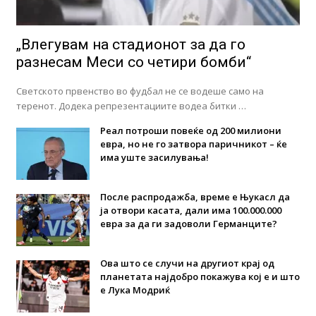
„Влегувам на стадионот за да го
разнесам Меси со четири бомби“
Светското првенство во фудбал не се водеше само на
теренот. Додека репрезентациите водеа битки …
Реал потроши повеќе од 200 милиони
евра, но не го затвора паричникот – ќе
има уште засилувања!
После распродажба, време е Њукасл да
ја отвори касата, дали има 100.000.000
евра за да ги задоволи Германците?
Ова што се случи на другиот крај од
планетата најдобро покажува кој е и што
е Лука Модриќ