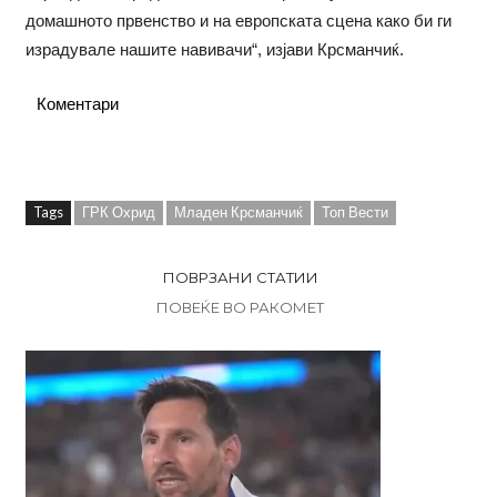
домашното првенство и на европската сцена како би ги
израдувале нашите навивачи“, изјави Крсманчиќ.
Коментари
Tags
ГРК Охрид
Младен Крсманчиќ
Топ Вести
ПОВРЗАНИ СТАТИИ
ПОВЕЌЕ ВО РАКОМЕТ