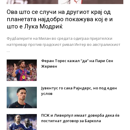
Ова што се случи на другиот крај од
планетата најдобро покажува кој е и
што е Лука Модриќ
Фудбалерите на Милан во средата одиграа пријателски
натпревар против градскиот ривал Интер во австралискиот
…
Феран Торес кажал “да” на Пари Сен
Жермен
Јувентус го сака Рајндерс, но под еден
услов
ПСЖ и Ливерпул имаат доверба дека ќе
постигнат договор за Баркола