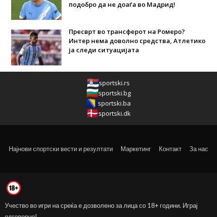
подобро да не доаѓа во Мадрид!
Пресврт во трансферот на Ромеро?
Интер нема доволно средства, Атлетико
ја следи ситуацијата
sportski.rs
sportski.bg
sportski.ba
sportski.dk
Најнови спортски вести и резултати
Маркетинг
Контакт
За нас
Учество во игри на среќа е дозволено за лица со 18+ години. Играј
одговорно!