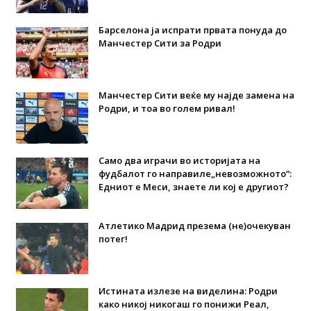
Барселона ја испрати првата понуда до
Манчестер Сити за Родри
Манчестер Сити веќе му најде замена на
Родри, и тоа во голем ривал!
Само два играчи во историјата на
фудбалот го направиле„невозможното“:
Едниот е Меси, знаете ли кој е другиот?
Атлетико Мадрид презема (не)очекуван
потег!
Истината излезе на виделина: Родри
како никој никогаш го понижи Реал,