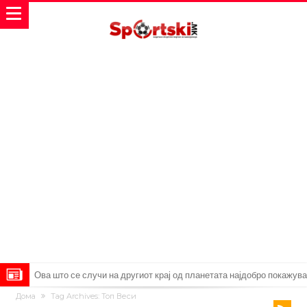
Ова што се случи на другиот крај од планетата најдобро покажува
Дома
Tag Archives: Топ Веси
кој е и што е Лука Модриќ
Феран Торес кажал “да” на Пари Сен Жермен