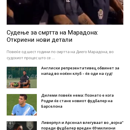
Судење за смртта на Марадона:
Откриени нови детали
Повеќе од шест години по смртта на Диего Марадона, во
судскиот процес што се …
Англиски репрезентативец обвинет за
напад во ноќен клуб – ќе оди на суд!
Дилеми повеќе нема: Познато е кога
Родри ќе стане новиот фудбалер на
Барселона
Ливерпул и Арсенал влегуваат во „војна“
поради фудбалер вреден 69 милиони