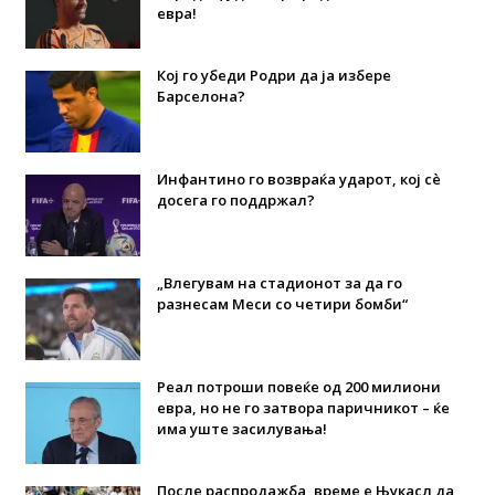
евра!
Кој го убеди Родри да ја избере
Барселона?
Инфантино го возвраќа ударот, кој сè
досега го поддржал?
„Влегувам на стадионот за да го
разнесам Меси со четири бомби“
Реал потроши повеќе од 200 милиони
евра, но не го затвора паричникот – ќе
има уште засилувања!
После распродажба, време е Њукасл да