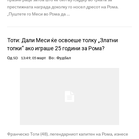
престижната награда доколку го носел дресот на Рома.
„Пуштете го Меси во Рома да …
Toти: Дали Меси ќе освоеше толку „Златни
топки“ ако играше 25 години за Рома?
Од
SD
13:49, 05 март
Во :
Фудбал
Франческо Тоти (48), легендарниот капитен на Рома, изнесе