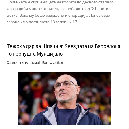
Причината е скршеницата на коската во десното стапало,
која ја доби минатиот викенд во победата од 3:1 против
Бетис. Веќе му беше извршена и операција. Лопез оваа
сезона има постигнато 13 голови и 17 …
Teжок удар за Шпанија: Ѕвездата на Барселона
го пропушта Мундијалот!
Од
SD
17:19, 18 мај
Во :
Фудбал