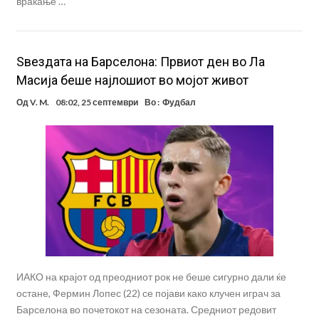
враќање …
Ѕвездата на Барселона: Првиот ден во Ла
Масија беше најлошиот во мојот живот
Од
V. M.
08:02, 25 септември
Во :
Фудбал
ИАКО на крајот од преодниот рок не беше сигурно дали ќе
остане, Фермин Лопес (22) се појави како клучен играч за
Барселона во почетокот на сезоната. Средниот редовит