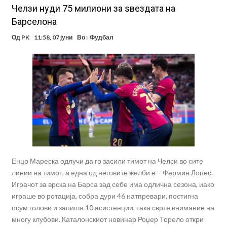
Челзи нуди 75 милиони за ѕвездата на
Барселона
Од
PK
11:58, 07 јуни
Во :
Фудбал
Енцо Мареска одлучи да го засили тимот на Челси во сите
линии на тимот, а една од неговите желби е – Фермин Лопес.
Играчот за врска на Барса зад себе има одлична сезона, иако
играше во ротација, собра дури 46 натпревари, постигна
осум голови и запиша 10 асистенции, така сврте внимание на
многу клубови. Каталонскиот новинар Роџер Торело откри