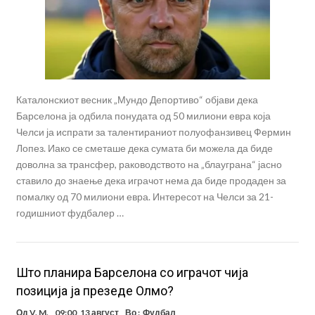
Каталонскиот весник „Мундо Депортиво“ објави дека
Барселона ја одбила понудата од 50 милиони евра која
Челси ја испрати за талентираниот полуофанзивец Фермин
Лопез. Иако се сметаше дека сумата би можела да биде
доволна за трансфер, раководството на „блауграна“ јасно
ставило до знаење дека играчот нема да биде продаден за
помалку од 70 милиони евра. Интересот на Челси за 21-
годишниот фудбалер …
Што планира Барселона со играчот чија
позиција ја презеде Олмо?
Од
V. M.
09:00, 13 август
Во :
Фудбал