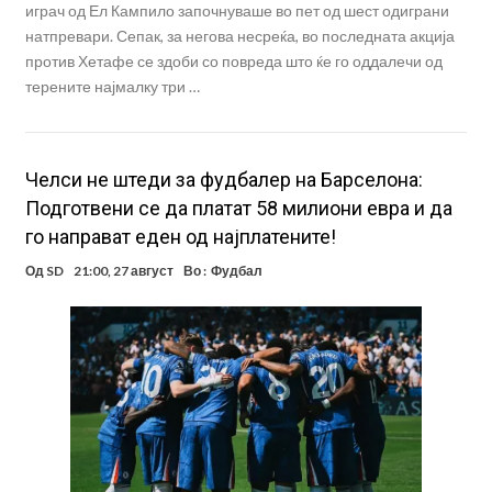
играч од Ел Кампило започнуваше во пет од шест одиграни
натпревари. Сепак, за негова несреќа, во последната акција
против Хетафе се здоби со повреда што ќе го оддалечи од
терените најмалку три …
Челси не штеди за фудбалер на Барселона:
Подготвени се да платат 58 милиони евра и да
го направат еден од најплатените!
Од
SD
21:00, 27 август
Во :
Фудбал