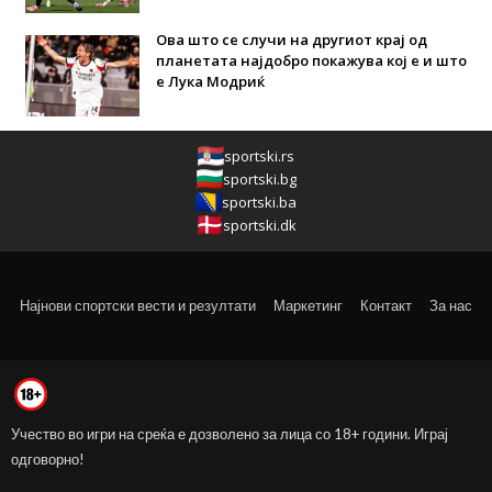
Ова што се случи на другиот крај од
планетата најдобро покажува кој е и што
е Лука Модриќ
sportski.rs
sportski.bg
sportski.ba
sportski.dk
Најнови спортски вести и резултати
Маркетинг
Контакт
За нас
Учество во игри на среќа е дозволено за лица со 18+ години. Играј
одговорно!