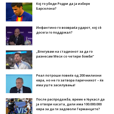
Кој го убеди Родри да ја избере
Барселона?
Инфантино го возвраќа ударот, кој сè
досега го поддржал?
„Влегувам на стадионот за да го
разнесам Меси со четири бомби“
Реал потроши повеќе од 200 милиони
евра, но не го затвора паричникот – ќе
има уште засилувања!
После распродажба, време е Њукасл да
ја отвори касата, дали има 100.000.000
евра за да ги задоволи Германците?