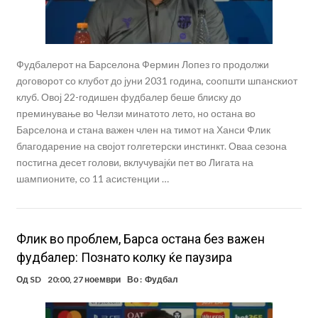
Фудбалерот на Барселона Фермин Лопез го продолжи
договорот со клубот до јуни 2031 година, соопшти шпанскиот
клуб. Овој 22-годишен фудбалер беше блиску до
преминување во Челзи минатото лето, но остана во
Барселона и стана важен член на тимот на Ханси Флик
благодарение на својот голгетерски инстинкт. Оваа сезона
постигна десет голови, вклучувајќи пет во Лигата на
шампионите, со 11 асистенции …
Флик во проблем, Барса остана без важен
фудбалер: Познато колку ќе паузира
Од
SD
20:00, 27 ноември
Во :
Фудбал