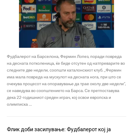
Фудбалерот на Барселона, Фермин Лопез, поради повреда
на десната потколеница, ќе биде отсутен од натпреварите во
следните две недели, соопшти каталонскиот клуб. „Фермин
има мала повреда на мускулот на десната нога, при што се
очекува процесот на опоравување да трае околу две недели“,
се наведува во соопштението на Барса. Се претпоставува
дека 22-годишниот среден играч, кој освои европска и
олимписка …
Флик доби засилување: Фудбалерот кој ја