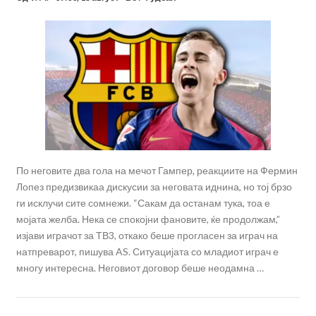
По неговите два гола на мечот Гампер, реакциите на Фермин
Лопез предизвикаа дискусии за неговата иднина, но тој брзо
ги исклучи сите сомнежи. “Сакам да останам тука, тоа е
мојата желба. Нека се спокојни фановите, ќе продолжам,”
изјави играчот за ТВ3, откако беше прогласен за играч на
натпреварот, пишува AS. Ситуацијата со младиот играч е
многу интересна. Неговиот договор беше неодамна …