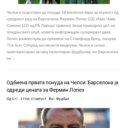
Челси е подготвен да понуди 58 милиони евра за играчот од
средниот ред на Барселона Фермин Лопес (22). Иако Чави
Симонс (22) од РБ Лајпциг првично беше примарна цел на
лондонскиот клуб, новите информации сугерираат дека
Лопес размислува да премине на Стамфорд Бриџ, пишува
The Sun. Според англиските медиуми, Челси е силно
заинтересиран за овој талентиран фудбалер, но Барселона
не …
Одбиена првата понуда на Челси: Барселона ја
одреди цената за Фермин Лопез
Од
D C
17:00, 27 август
Во :
Фудбал