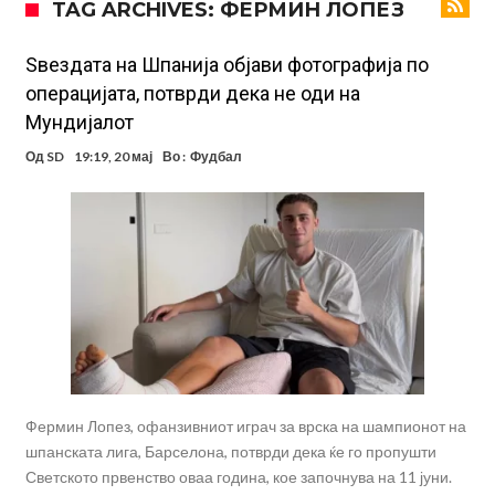
TAG ARCHIVES: ФЕРМИН ЛОПЕЗ
фудбалер на Барселона
Ливерпул и Арсенал влегуваат во „војна“ поради фудбалер
вреден 69 милиони евра!
Кој го убеди Родри да ја избере Барселона?
Ѕвездата на Шпанија објави фотографија по
операцијата, потврди дека не оди на
Инфантино го возвраќа ударот, кој сè досега го поддржал?
Мундијалот
„Влегувам на стадионот за да го разнесам Меси со четири бомби“
Од
SD
19:19, 20 мај
Во :
Фудбал
Реал потроши повеќе од 200 милиони евра, но не го затвора
паричникот – ќе има уште засилувања!
После распродажба, време е Њукасл да ја отвори касата, дали
има 100.000.000 евра за да ги задоволи Германците?
Ова што се случи на другиот крај од планетата најдобро покажува
кој е и што е Лука Модриќ
Фермин Лопез, офанзивниот играч за врска на шампионот на
шпанската лига, Барселона, потврди дека ќе го пропушти
Светското првенство оваа година, кое започнува на 11 јуни.