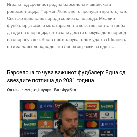
Играчот од средниот ред на Барселона и шпанската
репрезентација, Фермин Лопез, ќе го пропушти претстојното
Светско првенство поради сериозна повреда. Младиот
фудбалер ја скрши метатарзалната коска во ногата и треба
да оди на операција, што значи дека го очекува долг период
на опоравување. Веста претставува голем удар за Шпанија,
но и за Барселона, каде што Лопез се разви во еден …
Барселона го чува важниот фудбалер: Една од
ѕвездите потпиша до 2031 година
Од
D C
17:20, 31 јануари
Во :
Фудбал