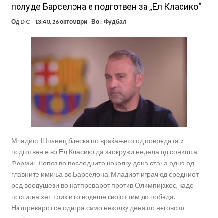
полуде Барселона е подготвен за „Ел Класико“
Од
D C
13:40, 26 октомври
Во :
Фудбал
Младиот Шпанец блеска по враќањето од повредата и
подготвен е во Ел Класико да заокружи недела од соништа.
Фермин Лопез во последните неколку дена стана едно од
главните имиња во Барселона. Младиот играч од средниот
ред воодушеви во натпреварот против Олимпијакос, каде
постигна хет-трик и го водеше својот тим до победа.
Натпреварот се одигра само неколку дена по неговото