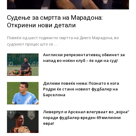
Судење за смртта на Марадона:
Откриени нови детали
Повеќе од шест години по смртта на Диего Марадона, во
судскиот процес што се …
Англиски репрезентативец обвинет за
напад во ноќен клуб – ќе оди на суд!
Дилеми повеќе нема: Познато е кога
Родри ќе стане новиот фудбалер на
Барселона
Ливерпул и Арсенал влегуваат во „војна“
поради фудбалер вреден 69 милиони
евра!