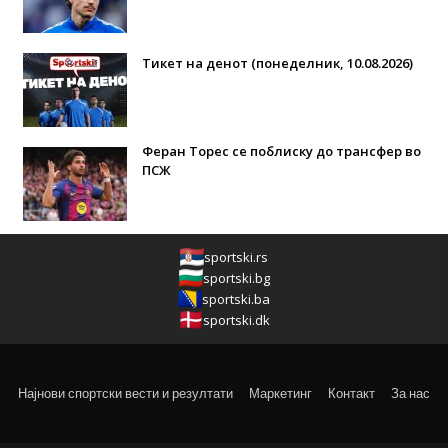
Тикет на денот (понеделник, 10.08.2026)
Феран Торес се поблиску до трансфер во
ПСЖ
sportski.rs
sportski.bg
sportski.ba
sportski.dk
Најнови спортски вести и резултати
Маркетинг
Контакт
За нас