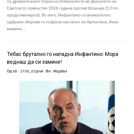
по драматичниот пораз на Албиселесте во финалето на
Светското првенство 2026 година против Шпанија (1:0 по
продолженијата). Во него, Инфантино со внимателно
одбрани зборови го пофали настапот на Аргентина. Иако
ваквите …
Teбас брутално го нападна Инфантино: Мора
веднаш да си замине!
Од
SD
17:01, 21 јули
Во :
Фудбал