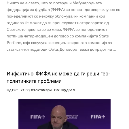
Ништо не е свето, што го потврди и Меѓународната
федерација за фудбал (ФИФА) со новиот договор склучен во
понеделникот со неколку обложувачки компании кои
годинава ќе можат да ги пренесуваат натпреварите од
Светското првенство во живо. ФИФА во понеделникот
потпиша четиригодишен договор со компанијата Stats
Perform, која вклучува и специализираната компанија за
статистички податоци Opta. Договорот важи до крајот на …
Инфантино: ФИФА не може да ги реши гео-
политичките проблеми
Од
D C
21:00, 03 октомври
Во :
Фудбал