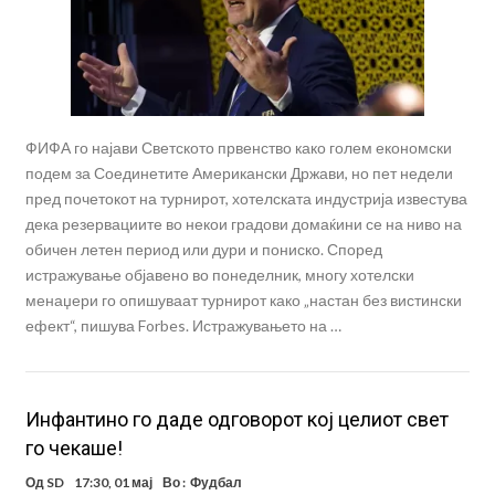
ФИФА го најави Светското првенство како голем економски
подем за Соединетите Американски Држави, но пет недели
пред почетокот на турнирот, хотелската индустрија известува
дека резервациите во некои градови домаќини се на ниво на
обичен летен период или дури и пониско. Според
истражување објавено во понеделник, многу хотелски
менаџери го опишуваат турнирот како „настан без вистински
ефект“, пишува Forbes. Истражувањето на …
Инфантино го даде одговорот кој целиот свет
го чекаше!
Од
SD
17:30, 01 мај
Во :
Фудбал