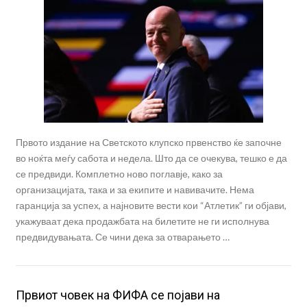
Првото издание на Светското клупско првенство ќе започне
во ноќта меѓу сабота и недела. Што да се очекува, тешко е да
се предвиди. Комплетно ново поглавје, како за
организацијата, така и за екипите и навивачите. Нема
гаранција за успех, а најновите вести кои “Атлетик” ги објави,
укажуваат дека продажбата на билетите не ги исполнува
предвидувањата. Се чини дека за отварањето …
Првиот човек на ФИФА се појави на