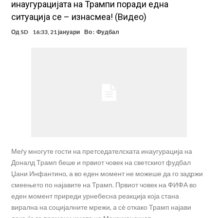
инаугурацијата на Трампи поради една
ситуација се – изнасмеа! (Видео)
Од
SD
16:33, 21 јануари
Во :
Фудбал
Меѓу многуте гости на претседателската инаугурација на
Доналд Трамп беше и првиот човек на светскиот фудбал
Џани Инфантино, а во еден момент не можеше да го задржи
смеењето по најавите на Трамп. Првиот човек на ФИФА во
еден момент приреди урнебесна реакција која стана
вирална на социјалните мрежи, а сè откако Трамп најави