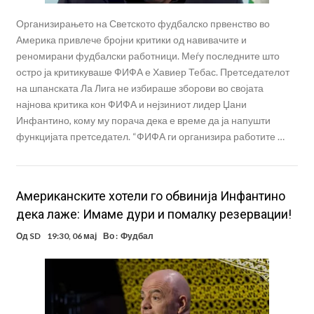
Организирањето на Светското фудбалско првенство во
Америка привлече бројни критики од навивачите и
реномирани фудбалски работници. Меѓу последните што
остро ја критикуваше ФИФА е Хавиер Тебас. Претседателот
на шпанската Ла Лига не избираше зборови во својата
најнова критика кон ФИФА и нејзиниот лидер Џани
Инфантино, кому му порача дека е време да ја напушти
функцијата претседател. “ФИФА ги организира работите …
Американските хотели го обвинија Инфантино
дека лаже: Имаме дури и помалку резервации!
Од
SD
19:30, 06 мај
Во :
Фудбал