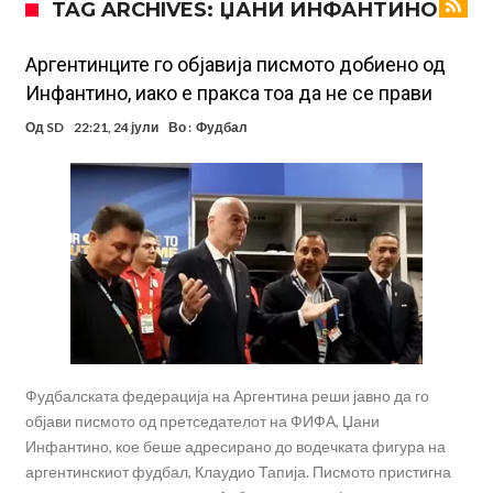
TAG ARCHIVES: ЏАНИ ИНФАНТИНО
Тетоважата на Габриел стана предмет на потсмев: Навивачите го
вметнаа Де Брујне и направија хит (Фото)
Бизарна тепачка која го запали интернетот: Познатиот тешкаш го
Аргентинците го објавија писмото добиено од
Инфантино, иако е пракса тоа да не се прави
прифати најлудиот предизвик на кариерата – сам против
Меси, Нејмар и Суарез повторно заедно?!
Од
SD
22:21, 24 јули
Во :
Фудбал
шестмина (Видео)
Маркус Рашфорд повторно со Манчестер Јунајтед. Не е
заинтересиран за трансфер во Турција и Саудиска Арабија
Дарвин Нуњез на прагот на трансфер во Трабзонспор
Тикет на денот (понеделник, 10.08.2026)
Феран Торес се поблиску до трансфер во ПСЖ
Фудбалската федерација на Аргентина реши јавно да го
објави писмото од претседателот на ФИФА, Џани
Инфантино, кое беше адресирано до водечката фигура на
аргентинскиот фудбал, Клаудио Тапија. Писмото пристигна