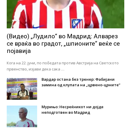
(Видео) „Лудило“ во Мадрид: Алварез
се враќа во градот, „шпионите“ веќе се
појавија
Кога на 22. јуни, по победата против Австрија на Светското
првенство, изјави дека сака …
Вардар остана без тренер: Фабијани
замина од клупата на „црвено-црните“
Мурињо: Несреќникот ни дојде
неподготвен во Мадрид