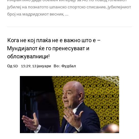
јубилеј на познатото шпанско спортско списание, јубилејниот
број на мадридскиот весник, …
Кога не кој плаќа не е важно што е –
Мундијалот ќе го пренесуваат и
обложувалници!
Од
SD
15:29, 13 јануари
Во :
Фудбал