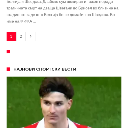
Белгија и Шведска. Длабоко сум шокиран и тажен поради
трагичната смрт на двајца Швеѓани во Брисел во близина на
стадионот каде што Белгија беше домаќин на Шведска. Во
име на ФИФА …
1
2
НАЈНОВИ СПОРТСКИ ВЕСТИ