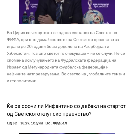
Во Цирих во четвртокот се одржа состанок на Советот на
ФИФА, при што домаќинството на Светското првенство за
играчи до 20 години беше доделено на Азербејџан и
Узбекистан. Toa што светот го очекуваше – не се случи. Не се
спомена исклучувањето на Фудбалската федерација на
Израел од Меѓународната фудбалска федерација и
нејзините натпреварувања. Во светло на „глобалните тензии
и геополитички …
Ќе се соочи ли Инфантино со дебакл на стартот
од Светското клупско првенство?
Од
SD
18:29, 10 јуни
Во :
Фудбал