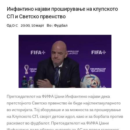
Инфантино најави проширување на клупското
СП и Светско првенство
Од
D C
20:00, 10 март
Во :
Фудбал
Претседателот на ФИФА Џани Инфантино најави дека
претстојното Светско првенство ќе биде најспектакуларното
во историјата. Тој зборуваше и за можноста за проширување
на Клупското СП, својот детски идол, како и за борбата против
расизмот во фудбалот. Претседателот на ФИФА Џани
Инфантино даде обемен интервју за АС по повод големиот