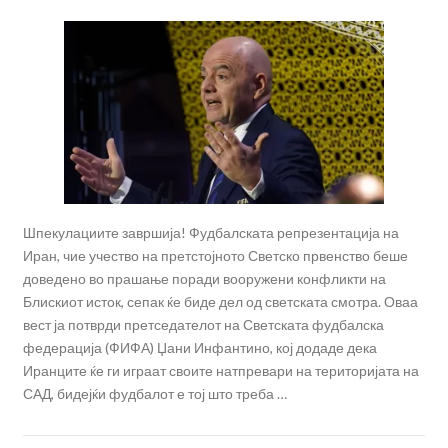
Шпекулациите завршија! Фудбалската репрезентација на
Иран, чие учество на претстојното Светско првенство беше
доведено во прашање поради вооружени конфликти на
Блискиот исток, сепак ќе биде дел од светската смотра. Оваа
вест ја потврди претседателот на Светската фудбалска
федерација (ФИФА) Џани Инфантино, кој додаде дека
Иранците ќе ги играат своите натпревари на територијата на
САД, бидејќи фудбалот е тој што треба …