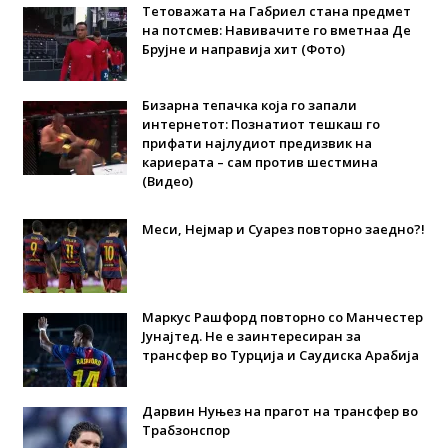
Тетоважата на Габриел стана предмет
на потсмев: Навивачите го вметнаа Де
Брујне и направија хит (Фото)
Бизарна тепачка која го запали
интернетот: Познатиот тешкаш го
прифати најлудиот предизвик на
кариерата – сам против шестмина
(Видео)
Меси, Нејмар и Суарез повторно заедно?!
Маркус Рашфорд повторно со Манчестер
Јунајтед. Не е заинтересиран за
трансфер во Турција и Саудиска Арабија
Дарвин Нуњез на прагот на трансфер во
Трабзонспор