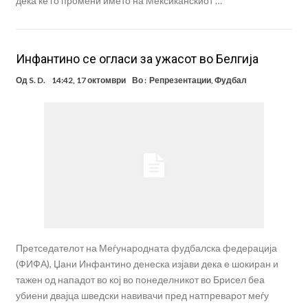
дека ќе го промени името на Мексиканскиот …
Инфантино се огласи за ужасот во Белгија
Од
S. D.
14:42, 17 октомври
Во :
Репрезентации
,
Фудбал
Претседателот на Меѓународната фудбалска федерација
(ФИФА), Џани Инфантино денеска изјави дека е шокиран и
тажен од нападот во кој во понеделникот во Брисел беа
убиени двајца шведски навивачи пред натпреварот меѓу