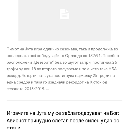
Tимот на Јута игра одлично сезонава, така и продолжија во
последната ноќ победувајќи го Орландо со 137:91. Посебно
расположени „Џезерите“ беа во шутот за три, постигнаа 26
тројки од кои 18 во второто полувреме што е исто така НБА
рекорд. Четврти пат Јута постигнува најмалку 25 тројки на
една средба и така го изедначи рекордот на Хјстон од
сезоната 2018/2019. …
Играчите на Јута му се заблагодаруваат на Бог:
Авионот принудно слетал после силен удар со
птици