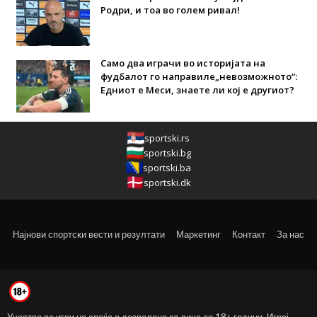
Родри, и тоа во голем ривал!
Само два играчи во историјата на
фудбалот го направиле„невозможното“:
Едниот е Меси, знаете ли кој е другиот?
sportski.rs
sportski.bg
sportski.ba
sportski.dk
Најнови спортски вести и резултати
Маркетинг
Контакт
За нас
Учество во игри на среќа е дозволено за лица со 18+ години. Играј