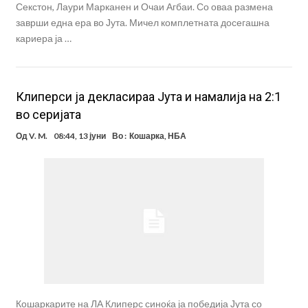
Секстон, Лаури Марканен и Очаи Агбаи. Со оваа размена
заврши една ера во Јута. Мичел комплетната досегашна
кариера ја …
Клиперси ја декласираа Јута и намалија на 2:1
во серијата
Од
V. M.
08:44, 13 јуни
Во :
Кошарка
,
НБА
Кошаркарите на ЛА Клиперс синоќа ја победија Јута со