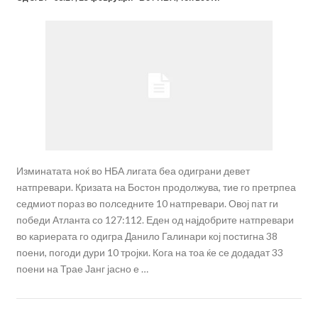
Изминатата ноќ во НБА лигата беа одиграни девет
натпревари. Кризата на Бостон продолжува, тие го претрпеа
седмиот пораз во полседните 10 натпревари. Овој пат ги
победи Атланта со 127:112. Еден од најдобрите натпревари
во кариерата го одигра Данило Галинари кој постигна 38
поени, погоди дури 10 тројки. Кога на тоа ќе се додадат 33
поени на Трае Јанг јасно е …