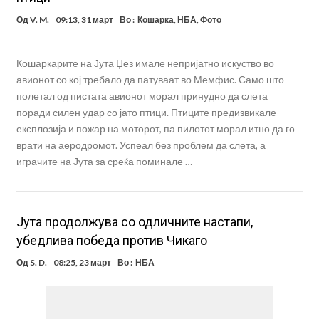
Од
V. M.
09:13, 31 март
Во :
Кошарка
,
НБА
,
Фото
Кошаркарите на Јута Џез имале непријатно искуство во
авионот со кој требало да патуваат во Мемфис. Само што
полетал од пистата авионот морал принудно да слета
поради силен удар со јато птици. Птиците предизвикале
експлозија и пожар на моторот, па пилотот морал итно да го
врати на аеродромот. Успеал без проблем да слета, а
играчите на Јута за среќа поминале …
Јута продолжува со одличните настапи,
убедлива победа против Чикаго
Од
S. D.
08:25, 23 март
Во :
НБА