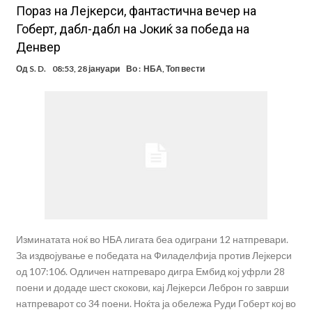
Пораз на Лејкерси, фантастична вечер на
Гоберт, дабл-дабл на Јокиќ за победа на
Денвер
Од
S. D.
08:53, 28 јануари
Во :
НБА
,
Топ вести
Изминатата ноќ во НБА лигата беа одиграни 12 натпревари.
За издвојување е победата на Филаделфија против Лејкерси
од 107:106. Одличен натпреваро дигра Ембид кој уфрли 28
поени и додаде шест скокови, кај Лејкерси Леброн го заврши
натпреварот со 34 поени. Ноќта ја обележа Руди Гоберт кој во