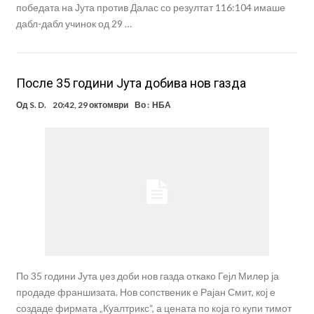
победата на Јута против Далас со резултат 116:104 имаше
дабл-дабл учинок од 29 …
После 35 години Јута добива нов газда
Од
S. D.
20:42, 29 октомври
Во :
НБА
По 35 години Јута џез доби нов газда откако Гејл Милер ја
продаде франшизата. Нов сопственик е Рајан Смит, кој е
создаде фирмата „Куалтрикс“, а цената по која го купи тимот