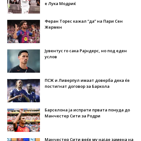
е Лука Модриќ
Феран Торес кажал “да” на Пари Сен
Жермен
Јувентус го сака Рајндерс, но под еден
услов
ПСЖ и Ливерпул имаат доверба дека ќе
постигнат договор за Баркола
Барселона ја испрати првата понуда до
Манчестер Сити за Родри
Манчестер Сити веќе му најде замена на