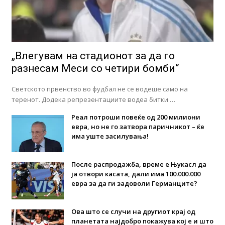
„Влегувам на стадионот за да го
разнесам Меси со четири бомби“
Светското првенство во фудбал не се водеше само на
теренот. Додека репрезентациите водеа битки …
Реал потроши повеќе од 200 милиони
евра, но не го затвора паричникот – ќе
има уште засилувања!
После распродажба, време е Њукасл да
ја отвори касата, дали има 100.000.000
евра за да ги задоволи Германците?
Ова што се случи на другиот крај од
планетата најдобро покажува кој е и што