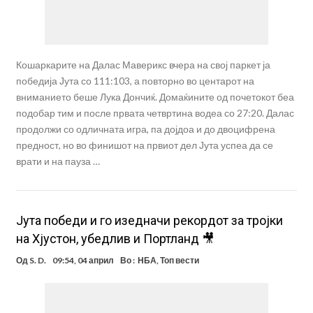
Кошаркарите на Далас Маверикс вчера на свој паркет ја
победија Јута со 111:103, а повторно во центарот на
вниманието беше Лука Дончиќ. Домаќините од почетокот беа
подобар тим и после првата четвртина водеа со 27:20. Далас
продолжи со одличната игра, па дојдоа и до двоцифрена
предност, но во финишот на првиот дел Јута успеа да се
врати и на пауза …
Јута победи и го изедначи рекордот за тројки
на Хјустон, убедлив и Портланд 🎥
Од
S. D.
09:54, 04 април
Во :
НБА
,
Топ вести