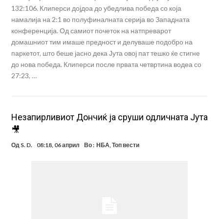
132:106. Клиперси дојдоа до убедлива победа со која
намалија на 2:1 во полуфиналната серија во Западната
конференција. Од самиот почеток на натпреварот
домашниот тим имаше предност и делуваше подобро на
паркетот, што беше јасно дека Јута овој пат тешко ќе стигне
до нова победа. Клиперси после првата четвртина водеа со
27:23, …
Незапирливиот Дончиќ ја сруши одличната Јута
🎥
Од
S. D.
08:18, 06 април
Во :
НБА
,
Топ вести