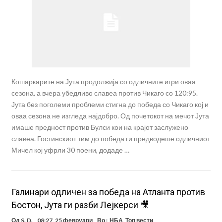
Кошаркарите на Јута продолжија со одличните игри оваа
сезона, а вчера убедливо славеа против Чикаго со 120:95.
Јута без поголеми проблеми стигна до победа со Чикаго кој и
оваа сезона не изгледа најдобро. Од почетокот на мечот Јута
имаше предност против Булси кои на крајот заслужено
славеа. Гостинскиот тим до победа ги предводеше одличниот
Мичел кој уфрли 30 поени, додаде …
Галинари одличен за победа на Атланта против
Бостон, Јута ги разби Лејкерси 🎥
Од
S. D.
08:27, 25 февруари
Во :
НБА
,
Топ вести