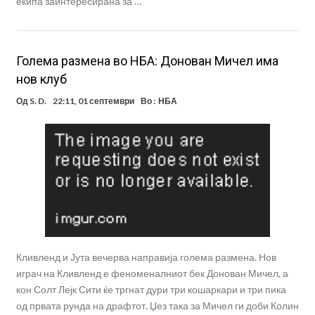
екипа заинтересирана за …
Голема размена во НБА: Донован Мичел има
нов клуб
Од
S. D.
22:11, 01 септември
Во :
НБА
Кливленд и Јута вечерва направија голема размена. Нов
играч на Кливленд е феноменалниот бек Донован Мичел, а
кон Солт Лејк Сити ќе тргнат дури три кошаркари и три пика
од првата рунда на драфтот. Џез така за Мичел ги доби Колин