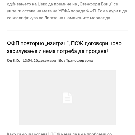
одбивањето на Џеко да премине на „Стенфорд Бриџ“ се
уште ги остава на мета на УЕФА поради ФФП. Рома дури и да
се квалификува во Лигата на шампионите мораат да …
ФФП повторно „изигран“, ПСЖ договори ново
засилување и нема потреба да продава!
Од
S. D.
13:54, 20 декември
Во :
Трансфер зона
Како само им успева? ПСЖ нема да има проблеми со