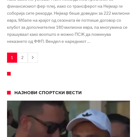
финансискиот фер-плеј, иако со трансферот на Нејмар ги
соборија сите рекорди. Нејмар беше доведен за 222 милиони
евра, Мбапе на крајот од сезоната ќе потпише договор со
клубот за дополнителни 180 милиони евра, па многумина се
прашуваат како воопшто е можно ПСЖ да поминува
неказнето од ФФП. Вендел е наредниот …
1
2
НАЈНОВИ СПОРТСКИ ВЕСТИ