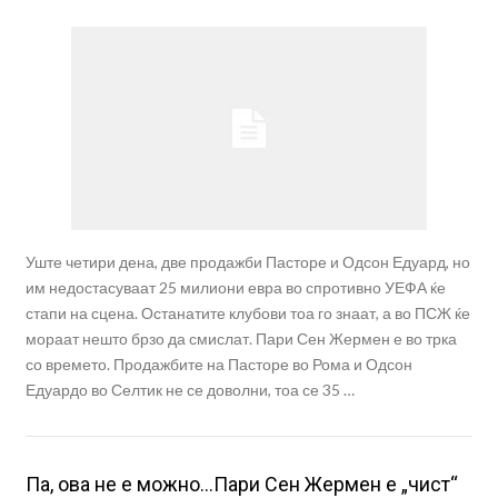
Уште четири дена, две продажби Пасторе и Одсон Едуард, но
им недостасуваат 25 милиони евра во спротивно УЕФА ќе
стапи на сцена. Останатите клубови тоа го знаат, а во ПСЖ ќе
мораат нешто брзо да смислат. Пари Сен Жермен е во трка
со времето. Продажбите на Пасторе во Рома и Одсон
Едуардо во Селтик не се доволни, тоа се 35 …
Па, ова не е можно…Пари Сен Жермен е „чист“