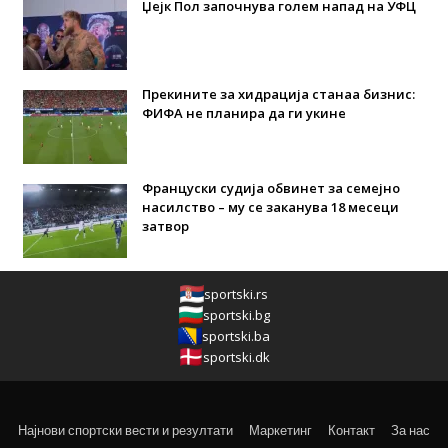
Џејк Пол започнува голем напад на УФЦ
Прекините за хидрација станаа бизнис:
ФИФА не планира да ги укине
Француски судија обвинет за семејно
насилство – му се заканува 18 месеци
затвор
sportski.rs
sportski.bg
sportski.ba
sportski.dk
Најнови спортски вести и резултати
Маркетинг
Контакт
За нас