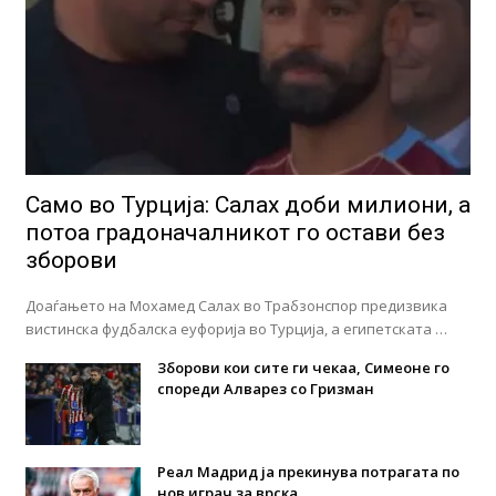
Само во Турција: Салах доби милиони, а
потоа градоначалникот го остави без
зборови
Доаѓањето на Мохамед Салах во Трабзонспор предизвика
вистинска фудбалска еуфорија во Турција, а египетската …
Зборови кои сите ги чекаа, Симеоне го
спореди Алварез со Гризман
Реал Мадрид ја прекинува потрагата по
нов играч за врска