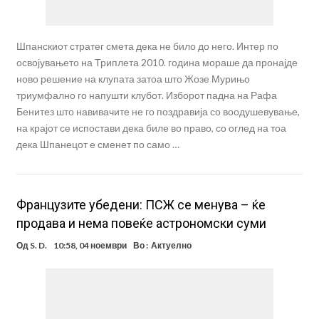
Шпанскиот стратег смета дека не било до него. Интер по
освојувањето на Триплета 2010. година мораше да пронајде
ново решение на клупата затоа што Жозе Мурињо
триумфално го напушти клубот. Изборот падна на Рафа
Бенитез што навивачите не го поздравија со воодушевување,
на крајот се испостави дека биле во право, со оглед на тоа
дека Шпанецот е сменет по само …
Французите убедени: ПСЖ се менува – ќе
продава и нема повеќе астрономски суми
Од
S. D.
10:58, 04 ноември
Во :
Актуелно