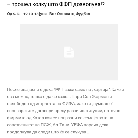
– трошел колку што ФФП дозволува!?
Од
S. D.
19:10, 13 јуни
Во :
Останато
,
Фудбал
После ова јасно е дека ФФП важи само на „хартија“. Како е
ова можно, тешко е да се каже… Пари Сен Жермен е
ослободен од истрагата на ФИФА, иако ги „пумпаше“
спонзорските договори преку разни институции, поточно
фирмите од Катар кои се поврзани со семејството на
сопственикот на ПСЖ, Ал-Тани. УЕФА порача дека
продолжува да следи што ќе се случува …