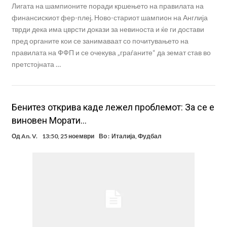
Лигата на шампионите поради кршењето на правилата на
финансискиот фер-плеј. Ново-стариот шампион на Англија
тврди дека има цврсти докази за невиноста и ќе ги достави
пред органите кои се занимаваат со почитувањето на
правилата на ФФП и се очекува „граѓаните“ да земат став во
претстојната …
Бенитез открива каде лежел проблемот: За се е
виновен Морати…
Од
An. V.
13:50, 25 ноември
Во :
Италија
,
Фудбал