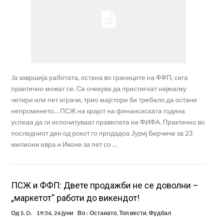
Ja завршија работата, остана во границите на ФФП, сега
практично можат се. Се очекува да пристигнат најмалку
четири или пет играчи, трио мајстори би требало да остане
непроменето… ПСЖ на крајот на финансиската година
успеаа да ги испочитуваат правилата на ФИФА. Практично во
последниот ден од рокот го продадоа Јуриј Берчиче за 23
милиони евра и Иконе за пет со …
ПСЖ и ФФП: Двете продажби не се доволни –
„маркетот“ работи до викендот!
Од
S. D.
19:56, 26 јуни
Во :
Останато
,
Топ вести
,
Фудбал