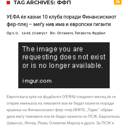
TAG ARCHIVES: ФФП
Мекгрегор успешно опериран: Коленото е средено, се враќам
посилен од кога било
Ханси Флик не жали долго за Араухо, туку брзо најде замена во
УЕФА ќе казни 10 клуба поради Финансискиот
фер-плеј – меѓу нив има и европски гиганти
англиската Премиер лига
Играч на Барселона бесен го напушти тренингот по
Од
S. D.
16:48, 23 август
Во :
Останато
,
Топ вести
,
Фудбал
срцепарателните зборови на Флик
Кам-бек на терен за Мудрик по над 600 дена, но веднаш
заМИнува на позајмица!?
Џејк Пол започнува голем напад на УФЦ
Прекините за хидрација станаа бизнис: ФИФА не планира да ги
укине
Француски судија обвинет за семејно насилство – му се заканува
18 месеци затвор
Европската куќа на фудбалот (УЕФА) следниот месец ќе ги
открие имињата на тимовите кои ќе бидат казнети поради
кршење на Финансискиот фер-плеј (ФФП). „Тајмс“ објави
дека меѓу тимовите кои ќе бидат казнети се ПСЖ, Барселона,
Јувентус, Интер, Рома, Олимпик Марсеј и други. За ПСЖ и