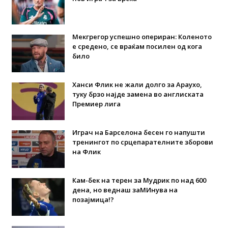
Мекгрегор успешно опериран: Коленото
е средено, се враќам посилен од кога
било
Ханси Флик не жали долго за Араухо,
туку брзо најде замена во англиската
Премиер лига
Играч на Барселона бесен го напушти
тренингот по срцепарателните зборови
на Флик
Кам-бек на терен за Мудрик по над 600
дена, но веднаш заМИнува на
позајмица!?