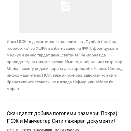
Иако ПСЖ ги демантираше наводите на „Фудбал Ликс“ за
„соработка“ со УЕФА и избегнување на ФФП, француските
медиуми денес тврдат дека „светците“ ќе мораат да
продадат една голема ѕвезда. Имено, генералниот секретар
Мелер помеѓу редови порача дека продажби ќе има. Според
информациите во ПСЖ веќе ангажираа адвокати кои ќе ги
бранат своите ставови, но изгледа Нејмар или Мбапе ќе
мораат …
Скандалот добива поголеми размери: Покрај
ПСЖ и Манчестер Сити лажирал документи!
Од
S. D.
10:09, 03 ноември
Во :
Актуелно