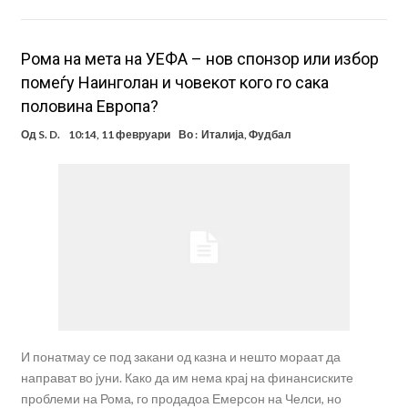
Рома на мета на УЕФА – нов спонзор или избор
помеѓу Наинголан и човекот кого го сака
половина Европа?
Од
S. D.
10:14, 11 февруари
Во :
Италија
,
Фудбал
И понатмау се под закани од казна и нешто мораат да
направат во јуни. Како да им нема крај на финансиските
проблеми на Рома, го продадоа Емерсон на Челси, но