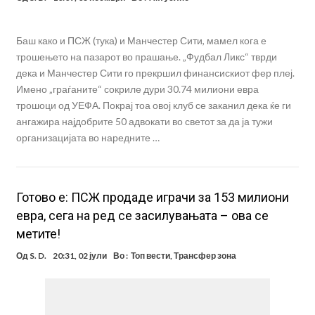
Баш како и ПСЖ (тука) и Манчестер Сити, мамел кога е
трошењето на пазарот во прашање. „Фудбал Ликс“ тврди
дека и Манчестер Сити го прекршил финансискиот фер плеј.
Имено „граѓаните“ сокриле дури 30.74 милиони евра
трошоци од УЕФА. Покрај тоа овој клуб се заканил дека ќе ги
ангажира најдобрите 50 адвокати во светот за да ја тужи
организацијата во наредните …
Готово е: ПСЖ продаде играчи за 153 милиони
евра, сега на ред се засилувањата – ова се
метите!
Од
S. D.
20:31, 02 јули
Во :
Топ вести
,
Трансфер зона