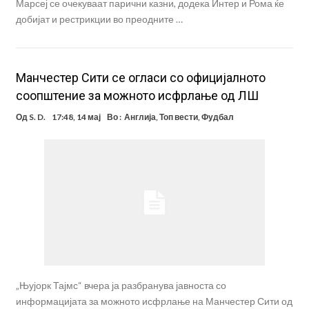
Марсеј се очекуваат парични казни, додека Интер и Рома ќе
добијат и рестрикции во преодните …
Maнчестер Сити се огласи со официјалното
соопштение за можното исфрлање од ЛШ
Од
S. D.
17:48, 14 мај
Во :
Англија
,
Топ вести
,
Фудбал
„Њујорк Тајмс“ вчера ја разбранува јавноста со
информацијата за можното исфрлање на Манчестер Сити од