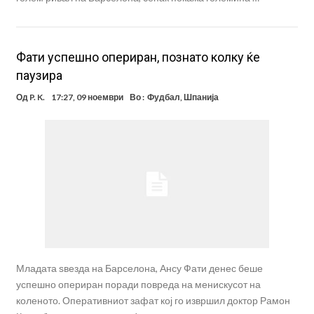
Фати успешно опериран, познато колку ќе
паузира
Од
P. K.
17:27, 09 ноември
Во :
Фудбал
,
Шпанија
Младата ѕвезда на Барселона, Ансу Фати денес беше
успешно опериран поради повреда на менискусот на
коленото. Оперативниот зафат кој го извршил доктор Рамон