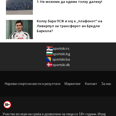
1: Не можеме да одиме толку далеку!
Колку бара ПСЖ и кој е „плафонот“ на
Ливерпул за трансферот ан Бредли
Баркола?
sportski.rs
sportski.bg
sportski.ba
sportski.dk
Најнови спортски вести и резултати
Маркетинг
Контакт
За нас
Учество во игри на среќа е дозволено за лица со 18+ години. Играј