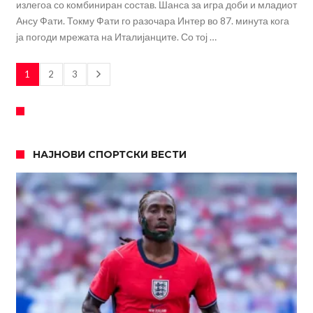
излегоа со комбиниран состав. Шанса за игра доби и младиот
Ансу Фати. Токму Фати го разочара Интер во 87. минута кога
ја погоди мрежата на Италијанците. Со тој …
1
2
3
НАЈНОВИ СПОРТСКИ ВЕСТИ