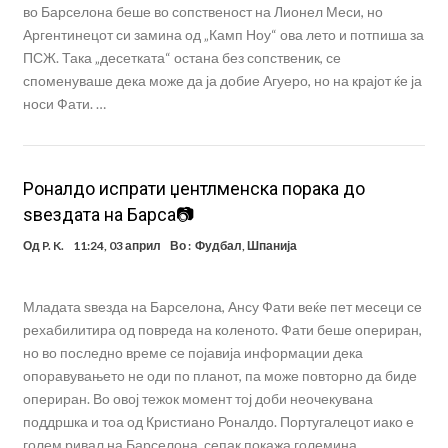
во Барселона беше во сопственост на Лионел Меси, но
Аргентинецот си замина од „Камп Ноу“ ова лето и потпиша за
ПСЖ. Така „десетката“ остана без сопственик, се
споменуваше дека може да ја добие Агуеро, но на крајот ќе ја
носи Фати. …
Роналдо испрати џентлменска порака до
ѕвездата на Барса📷
Од
P. K.
11:24, 03 април
Во :
Фудбал
,
Шпанија
Младата ѕвезда на Барселона, Ансу Фати веќе пет месеци се
рехабилитира од повреда на коленото. Фати беше опериран,
но во последно време се појавија информации дека
опоравувањето не оди по планот, па може повторно да биде
опериран. Во овој тежок момент тој доби неочекувана
поддршка и тоа од Кристиано Роналдо. Португалецот иако е
голем ривал на Барселона, сепак покажа големина …