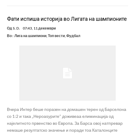
Фати испиша историја во Лигата на шампионите
Од
S. D.
07:43, 11 декември
Во :
Лига на шампиони
,
Топ вести
,
Фудбал
Вчера Интер беше поразен на домашен терен од Барселона
со 1:2 и така „Нероаѕурите“ доживеаа елиминација од
најелитното првенство во Европа. За Барса овој натпревар
немаше резултатско значење и поради тоа Каталонците