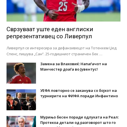
Сврзуваат уште еден англиски
репрезентативец со Ливерпул
Ливерпул се интересира за дефанзивецот на Тотенхем Џед
Спенс, пишува „Сан“. 25-годишниот страничен бек …
Замена за Влаховиќ: Напаѓачот на
Манчестер доаѓа во Јувентус!
УЕФА повторно се заканува со бојкот на
турнирите на ФИФА поради Инфантино
Мурињо бесен поради одлуката на Реал:
Протекоа детали од разговорот што го