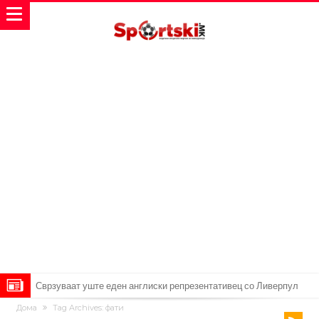
Замена за Влаховиќ: Напаѓачот на Манчестер доаѓа во Јувентус!
Дома
Tag Archives: фати
УЕФА повторно се заканува со бојкот на турнирите на ФИФА