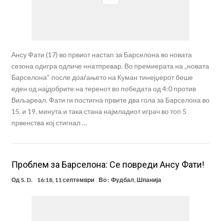
Ансу Фати (17) во првиот настап за Барселона во новата
сезона одигра одличе ннатпревар. Во премиерата на „новата
Барселона“ после доаѓањето на Куман тинејџерот беше
еден од најдобрите на теренот во победата од 4:0 против
Виљареал. Фати ги постигна првите два гола за Барселона во
15. и 19. минута и така стана најмладиот играч во топ 5
првенства кој стигнал …
Проблем за Барселона: Се повреди Ансу Фати!
Од
S. D.
16:18, 11 септември
Во :
Фудбал
,
Шпанија