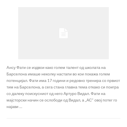
Aнсу Фати се издвои како голем талент од школата на
Барселона имаше неколку настапи во кои покажа голем
потенцијал. Фати има 17 години и редовно тренира со првиот
тим на Барселона, а сега стана главна тема откако си поигра
со далеку поискусниот од него Артуро Видал. Фати на
мајсторски начин се ослободи од Видал, а „АС“ овој потег го
најави …