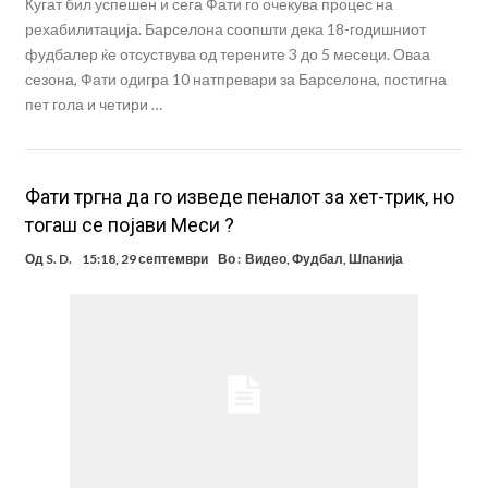
Кугат бил успешен и сега Фати го очекува процес на
рехабилитација. Барселона соопшти дека 18-годишниот
фудбалер ќе отсуствува од терените 3 до 5 месеци. Оваа
сезона, Фати одигра 10 натпревари за Барселона, постигна
пет гола и четири …
Фати тргна да го изведе пеналот за хет-трик, но
тогаш се појави Меси ?
Од
S. D.
15:18, 29 септември
Во :
Видео
,
Фудбал
,
Шпанија