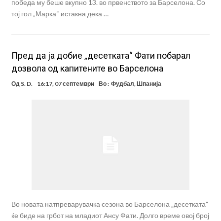
победа му беше вкупно 13. во првенството за Барселона. Со
тој гол „Марка“ истакна дека …
Пред да ја добие „десетката“ Фати побарал
дозвола од капитените во Барселона
Од
S. D.
16:17, 07 септември
Во :
Фудбал
,
Шпанија
Во новата натпреварувачка сезона во Барселона „десетката“
ќе биде на грбот на младиот Ансу Фати. Долго време овој број