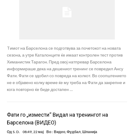
Tимот на Барселона се подготвува за почетокот на новата
сезона, а утре Каталонците ќе имаат контролен тест против
Химанистик Тарагон. Пред овој натпревар Барселона
информираше дека на дешениот тренинг се повредил Ансу
Фати. Фати се здобил со повреда на колкот. Во соопштението
не е објавено колку време ќе му треба на Фати да закрепне и
кога повторно ќе биде достапен …
Фати го „измести“ Видал на тренингот на
Барселона (ВИДЕО)
Од
S. D.
08:49, 22 мај
Во :
Видео
,
Фудбал
,
Шпанија