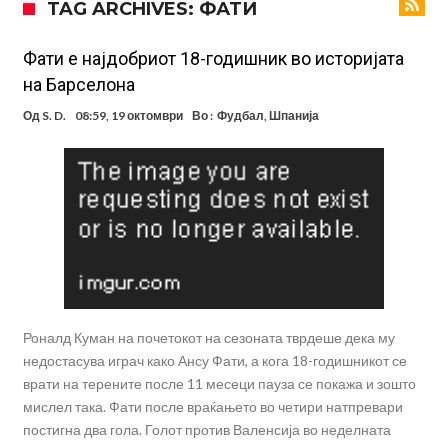
TAG ARCHIVES: ФАТИ
поради Инфантино
Мурињо бесен поради одлуката на Реал: Протекоа детали од
разговорот што го потресе Мадрид!
Трансфер бомба во најва – Ливерпул сака да се засили од Реал
Фати е најдобриот 18-годишник во историјата
на Барселона
Мадрид!
Карагер ги изненади сите со својата прогноза: “Тие ќе ја освојат
Од
S. D.
08:59, 19 октомври
Во :
Фудбал
,
Шпанија
Премиер лигата, а причината е едноставна”
Родри ги отвори вратите за трансфер во Барселона, Реал Мадрид
е информиран
Крај на сагата: Винисиус останува во Реал Мадрид до 2032
година
Директор на ФИА за драмата во Формула 1: Не можеме да одиме
толку далеку!
Колку бара ПСЖ и кој е „плафонот“ на Ливерпул за трансферот
ан Бредли Баркола?
Роналд Куман на почетокот на сезоната тврдеше дека му
недостасува играч како Ансу Фати, а кога 18-годишникот се
врати на терените после 11 месеци пауза се покажа и зошто
мислел така. Фати после враќањето во четири натпревари
постигна два гола. Голот против Валенсија во неделната