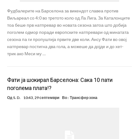
Фудбалерите на Барселона за викендот славеа против
Виљареал со 4:0 во третото коло од Ла Лига. За Каталонците
тоа беше прв натпревар во новата сезона затоа што добија
поголем одмор поради европските натпревари од минатата
сезона па ги пропуштија првите две коли. Ансу Фати во овој
натпревар постигна два гола, а можеше да дојде и до хет-
трик ако Меси му …
Фати ја шокирал Барселона: Сака 10 пати
поголема плата!?
Од
S. D.
10:43, 29 септември
Во :
Трансфер зона