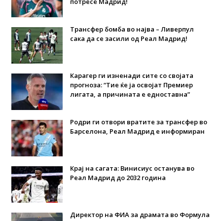
потресе Мадрид!
Трансфер бомба во најва – Ливерпул
сака да се засили од Реал Мадрид!
Карагер ги изненади сите со својата
прогноза: “Тие ќе ја освојат Премиер
лигата, а причината е едноставна”
Родри ги отвори вратите за трансфер во
Барселона, Реал Мадрид е информиран
Крај на сагата: Винисиус останува во
Реал Мадрид до 2032 година
Директор на ФИА за драмата во Формула