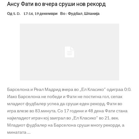
Aнсу Фати во вчера сруши нов рекорд
Од
S. D.
17:16, 19 декември
Во :
Фудбал
,
Шпанија
Барселона и Реал Мадрид вчера во „Ел Класико“ одиграа 0:0.
Иако Барселона не победи и Фати не постигна гол, сепак
младиот фудбалер успеа да сруши еден рекорд. Фати во
игра влезе во 83.минута. Со 17 години и 48 дена Фати стана
најмладиот играч кој заиграл во „Ел Класико“ во 21. век.
Младиот фудбалер на Барселона сруши многу рекорди, а
минатата …