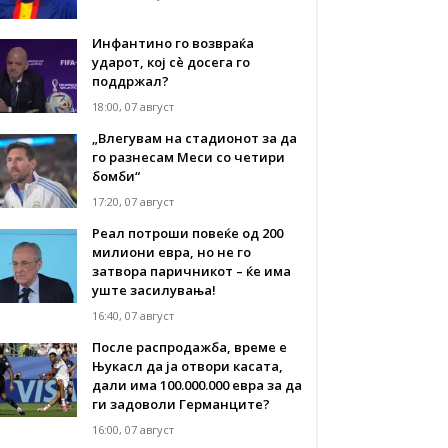
Инфантино го возвраќа
ударот, кој сè досега го
поддржал?
18:00, 07 август
„Влегувам на стадионот за да
го разнесам Меси со четири
бомби“
17:20, 07 август
Реал потроши повеќе од 200
милиони евра, но не го
затвора паричникот – ќе има
уште засилувања!
16:40, 07 август
После распродажба, време е
Њукасл да ја отвори касата,
дали има 100.000.000 евра за да
ги задоволи Германците?
16:00, 07 август