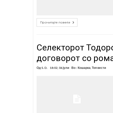
Прочитајте повеќе
Селекторот Тодор
договорот со ром
Од
S. D.
18:02, 06 јули
Во :
Кошарка
,
Топ вести