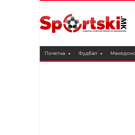
Почетна
Фудбал
Македонс