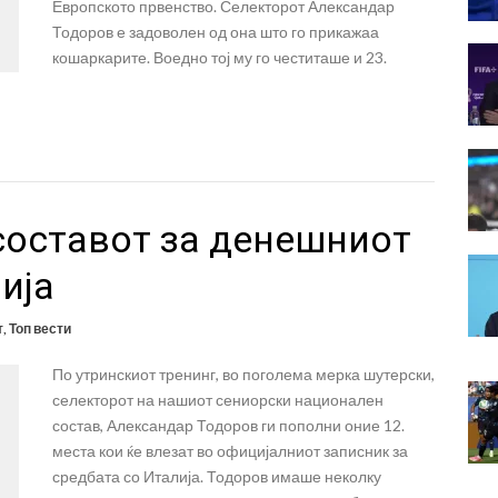
Европското првенство. Селекторот Александар
Тодоров е задоволен од она што го прикажаа
кошаркарите. Воедно тој му го честиташе и 23.
составот за денешниот
ија
т
,
Топ вести
По утринскиот тренинг, во поголема мерка шутерски,
селекторот на нашиот сениорски национален
состав, Александар Тодоров ги пополни оние 12.
места кои ќе влезат во официјалниот записник за
средбата со Италија. Тодоров имаше неколку