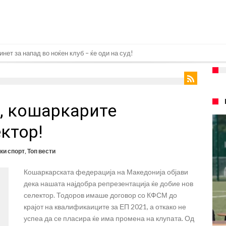
нет за напад во ноќен клуб – ќе оди на суд!
е кога Родри ќе стане новиот фудбалер на Барселона
 во „војна“ поради фудбалер вреден 69 милиони евра!
, кошаркарите
ре Барселона?
 кој сè досега го поддржал?
ктор!
го разнесам Меси со четири бомби“
ки спорт
,
Топ вести
лиони евра, но не го затвора паричникот – ќе има уште засилувања!
Кошаркарската федерација на Македонија објави
касл да ја отвори касата, дали има 100.000.000 евра за да ги задоволи
дека нашата најдобра репрезентација ќе добие нов
рај од планетата најдобро покажува кој е и што е Лука Модриќ
селектор. Тодоров имаше договор со КФСМ до
крајот на квалификаиците за ЕП 2021, а откако не
ри Сен Жермен
успеа да се пласира ќе има промена на клупата. Од