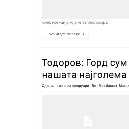
конференција која ќе се реализира …
Прочитајте повеќе
Тодоров: Горд сум
нашата најголема
Од
S. D.
10:43, 23 февруари
Во :
Мак баскет
,
Макед