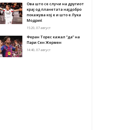
Ова што се случи на другиот
крај од планетата најдобро
покажува кој е и што е Лука
Модриќ
15:20, 07 август
Феран Торес кажал “да” на
Пари Сен Жермен
14:40, 07 август