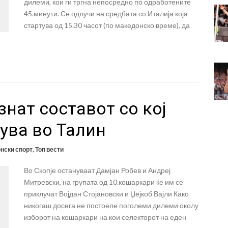
дилеми, кои ги тргна непосредно по одработените
45.минути. Се одлучи на средбата со Италија која
стартува од 15.30 часот (по македонско време), да
знат составот со кој
ува во Талин
нски спорт
,
Топ вести
Во Скопје остануваат Дамјан Робев и Андреј
Митревски, на групата од 10.кошаркари ќе им се
приклучат Војдан Стојановски и Џејкоб Вајли Како
никогаш досега не постоеле поголеми дилеми околу
изборот на кошаркари на кои селекторот на еден