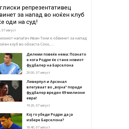
глиски репрезентативец
винет за напад во ноќен клуб
ќе оди на суд!
, 07 август
лискиот напаѓач Иван Тони е обвинет за напад
ноќен клуб во областа Сохо, …
Дилеми повеќе нема: Познато
е кога Родри ќе стане новиот
фудбалер на Барселона
20:00, 07 август
Ливерпул и Арсенал
влегуваат во „војна“ поради
фудбалер вреден 69 милиони
евра!
19:20, 07 август
Кој го убеди Родри да ја
избере Барселона?
18:40, 07 август