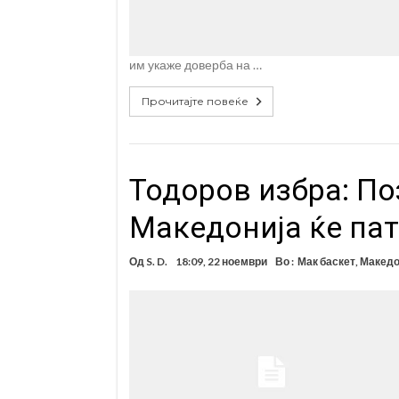
им укаже доверба на …
Прочитајте повеќе
Тодоров избра: По
Македонија ќе пат
Од
S. D.
18:09, 22 ноември
Во :
Мак баскет
,
Македо