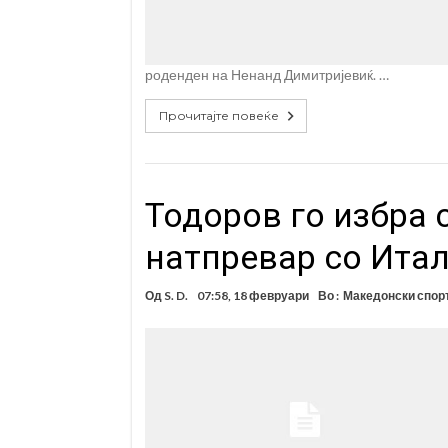
роденден на Ненанд Димитријевиќ. …
Прочитајте повеќе
Тодоров го избра 
натпревар со Итал
Од
S. D.
07:58, 18 февруари
Во :
Македонски спор