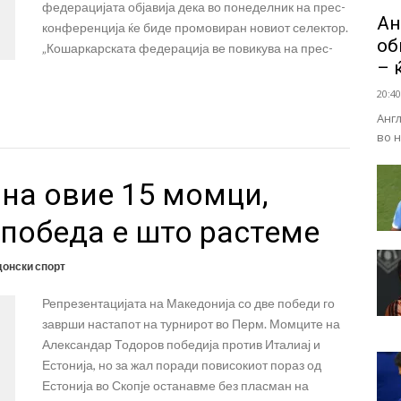
федерацијата објавија дека во понеделник на прес-
Ан
конференција ќе биде промовиран новиот селектор.
об
„Кошаркарската федерација ве повикува на прес-
– 
20:40
Анг
во 
 на овие 15 момци,
 победа е што растеме
онски спорт
Репрезентацијата на Македонија со две победи го
заврши настапот на турнирот во Перм. Момците на
Александар Тодоров победија против Италиај и
Естонија, но за жал поради повисокиот пораз од
Естонија во Скопје останавме без пласман на