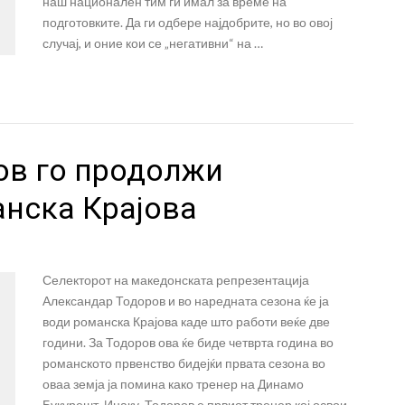
наш национален тим ги имал за време на
подготовките. Да ги одбере најдобрите, но во овој
случај, и оние кои се „негативни“ на …
ов го продолжи
анска Крајова
Селекторот на македонската репрезентација
Александар Тодоров и во наредната сезона ќе ја
води романска Крајова каде што работи веќе две
години. За Тодоров ова ќе биде четврта година во
романското првенство бидејќи првата сезона во
оваа земја ја помина како тренер на Динамо
Букурешт. Инаку, Тодоров е првиот тренер кој освои