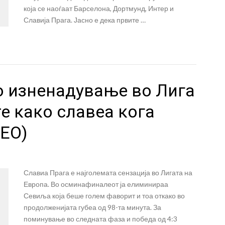
која се наоѓаат Барселона, Дортмунд, Интер и
Славија Прага. Јасно е дека првите …
o изненадување во Лига
е како славеа кога
ДЕО)
Славиа Прага е најголемата сензација во Лигата на
Европа. Во осминафиналеот ја елиминираа
Севиља која беше голем фаворит и тоа откако во
продолженијата губеа од 98-та минута. За
поминување во следната фаза и победа од 4:3