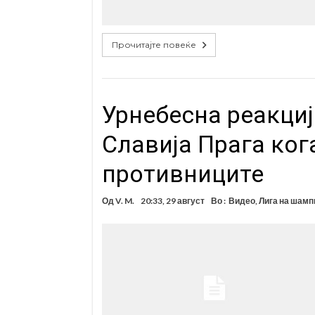
Прочитајте повеќе
Урнебесна реакциј
Славија Прага ког
противниците
Од
V. M.
20:33, 29 август
Во :
Видео
,
Лига на шамп