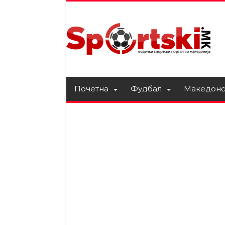
Почетна
Фудбал
Македонс