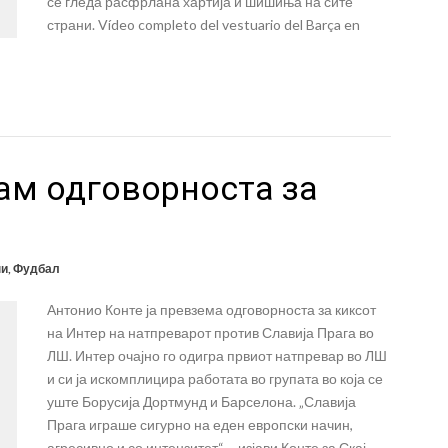
се гледа расфрлана хартија и шишиња на сите
страни. Vídeo completo del vestuario del Barça en
ам одговорноста за
ни
,
Фудбал
Антонио Конте ја превзема одговорноста за киксот
на Интер на натпреварот против Славија Прага во
ЛШ. Интер очајно го одигра првиот натпревар во ЛШ
и си ја искомплицира работата во групата во која се
уште Борусија Дортмунд и Барселона. „Славија
Прага играше сигурно на еден европски начин,
агресивно и со интензитет“ – изјави Конте за Скај