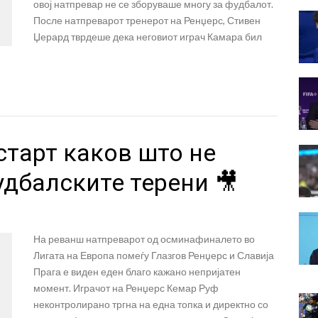
овој натпревар не се зборуваше многу за фудбалот.
После натпреварот тренерот на Ренџерс, Стивен
Џерард тврдеше дека неговиот играч Камара бил
старт каков што не
удбалските терени 🎥
На реванш натпреварот од осминафиналето во
Лигата на Европа помеѓу Глазгов Ренџерс и Славија
Прага е виден еден благо кажано непријатен
момент. Играчот на Ренџерс Кемар Руф
неконтролирано тргна на една топка и директно со