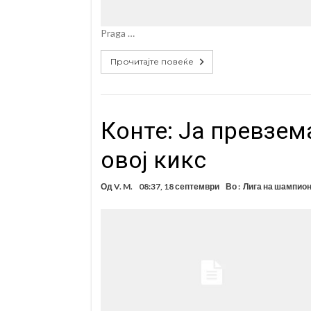
Praga …
Прочитајте повеќе
Конте: Ја превзем
овој кикс
Од
V. M.
08:37, 18 септември
Во :
Лига на шампио