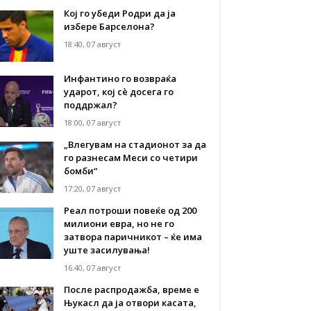
Кој го убеди Родри да ја
избере Барселона?
18:40, 07 август
Инфантино го возвраќа
ударот, кој сè досега го
поддржал?
18:00, 07 август
„Влегувам на стадионот за да
го разнесам Меси со четири
бомби“
17:20, 07 август
Реал потроши повеќе од 200
милиони евра, но не го
затвора паричникот – ќе има
уште засилувања!
16:40, 07 август
После распродажба, време е
Њукасл да ја отвори касата,