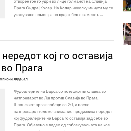
отворен ѓон го удри во лице голманот на Славија
Прага Ондреј Колар. На Колар неколку минути му се
укажуваше помош, а на крајот беше заменет. …
нередот кој го оставија
 во Прага
ампиони
,
Фудбал
Фудбалерите на Барса со потешкотии славеа во
натпреварот во Лш против Славија во Прага.
Шпанскиот првак победи со 2:1, a после
натпреварот големо внимание предизвика нередот
кој фудбалерите на Барса го оставија зад себе во
Прага. Објавено е видео од соблекувалната на кое