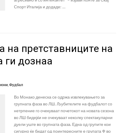
Спорт Италија и додаде: …
а на претставниците на
а ги дознаа
иони
,
Фудбал
Во Монако денеска се одржа извлекувањето за
групната фаза во ЛШ. Љубителите на фудбалот со
нетрпение го очекуваат почетокот на новата сезона
во ЛШ бидејќи не очекуваат неколку спектакуларни
дуели уште во групната фаза. Една од групите кои
сигурно ќе бидат од поинтересните е групата Ф во