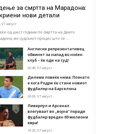
дење за смртта на Марадона:
криени нови детали
, 07 август
еќе од шест години по смртта на Диего
адона, во судскиот процес што се …
Англиски репрезентативец
обвинет за напад во ноќен
клуб – ќе оди на суд!
20:40, 07 август
Дилеми повеќе нема: Познато
е кога Родри ќе стане новиот
фудбалер на Барселона
20:00, 07 август
Ливерпул и Арсенал
влегуваат во „војна“ поради
фудбалер вреден 69 милиони
евра!
19:20, 07 август