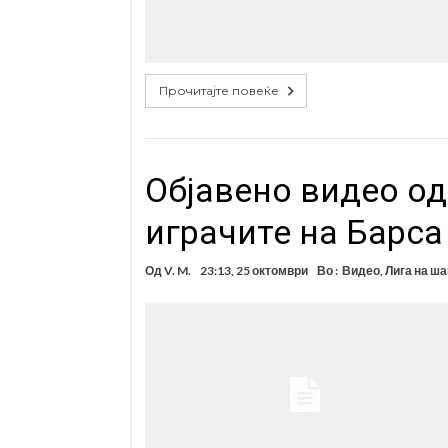
Прочитајте повеќе
Објавено видео од 
играчите на Барса
Од
V. M.
23:13, 25 октомври
Во :
Видео
,
Лига на ш