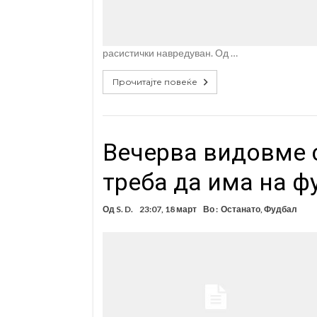
расистички навредуван. Од …
Прочитајте повеќе
Вечерва видовме 
треба да има на ф
Од
S. D.
23:07, 18 март
Во :
Останато
,
Фудбал