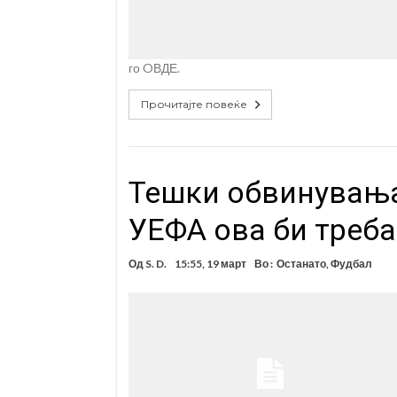
го OВДЕ.
Прочитајте повеќе
Тешки обвинувања
УЕФА ова би треба
Од
S. D.
15:55, 19 март
Во :
Останато
,
Фудбал