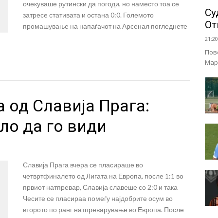
очекуваше рутински да погоди, но наместо тоа се
Су
затресе стативата и остана 0:0. Големото
От
промашување на напаѓачот на Арсенал погледнете
21:20
Пов
Мар
 од Славија Прага:
ло да го види
Славија Прага вчера се пласираше во
четвртфиналето од Лигата на Европа, после 1:1 во
првиот натпревар, Славија славеше со 2:0 и така
Чесите се пласираа помеѓу најдобрите осум во
второто по ранг натпреварување во Европа. После