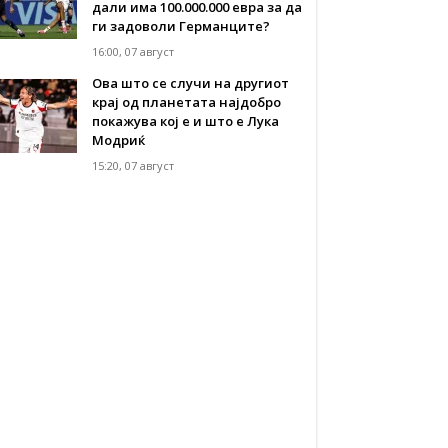
дали има 100.000.000 евра за да
ги задоволи Германците?
16:00, 07 август
Ова што се случи на другиот
крај од планетата најдобро
покажува кој е и што е Лука
Модриќ
15:20, 07 август