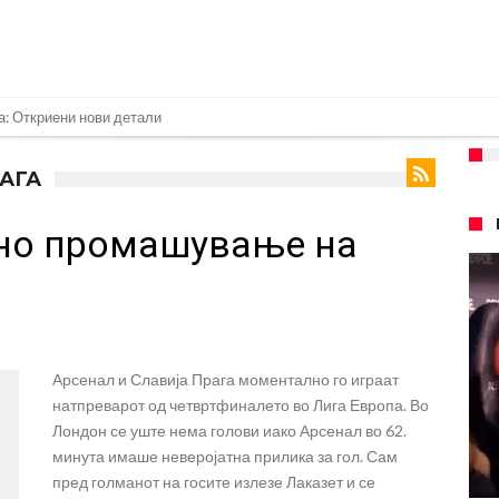
нет за напад во ноќен клуб – ќе оди на суд!
е кога Родри ќе стане новиот фудбалер на Барселона
РАГА
 во „војна“ поради фудбалер вреден 69 милиони евра!
тно промашување на
ре Барселона?
 кој сè досега го поддржал?
го разнесам Меси со четири бомби“
лиони евра, но не го затвора паричникот – ќе има уште засилувања!
Арсенал и Славија Прага моментално го играат
касл да ја отвори касата, дали има 100.000.000 евра за да ги задоволи
натпреварот од четвртфиналето во Лига Европа. Во
рај од планетата најдобро покажува кој е и што е Лука Модриќ
Лондон се уште нема голови иако Арсенал во 62.
минута имаше неверојатна прилика за гол. Сам
пред голманот на госите излезе Лаказет и се