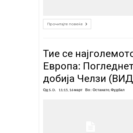
Прочитајте повеќе
Тие се најголемот
Европа: Погледнет
добија Челзи (ВИ
Од
S. D.
11:15, 16 март
Во :
Останато
,
Фудбал