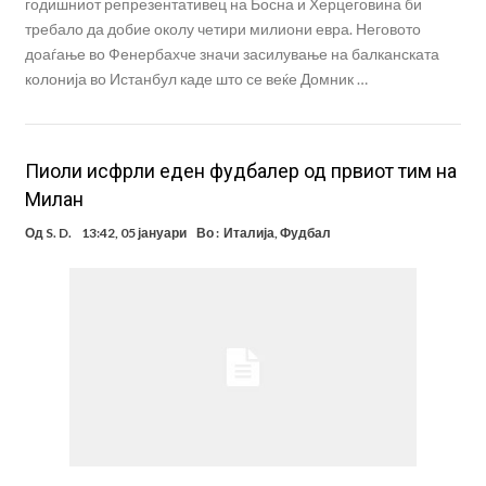
годишниот репрезентативец на Босна и Херцеговина би
требало да добие околу четири милиони евра. Неговото
доаѓање во Фенербахче значи засилување на балканската
колонија во Истанбул каде што се веќе Домник …
Пиоли исфрли еден фудбалер од првиот тим на
Милан
Од
S. D.
13:42, 05 јануари
Во :
Италија
,
Фудбал