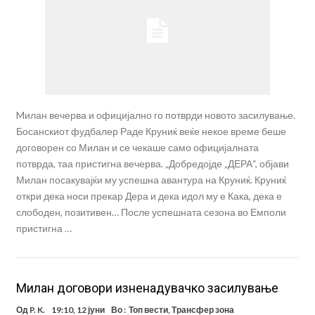
Mилан вечерва и официјално го потврди новото засилување.
Босанскиот фудбалер Раде Круниќ веќе некое време беше
договорен со Милан и се чекаше само официјалната
потврда, таа пристигна вечерва. „Добредојде „ДЕРА“, објави
Милан посакувајќи му успешна авантура на Круниќ. Круниќ
откри дека носи прекар Дера и дека идол му е Кака, дека е
слободен, позитивен… После успешната сезона во Емполи
пристигна …
Милан договори изненадувачко засилување
Од
P. K.
19:10, 12 јуни
Во :
Топ вести
,
Трансфер зона