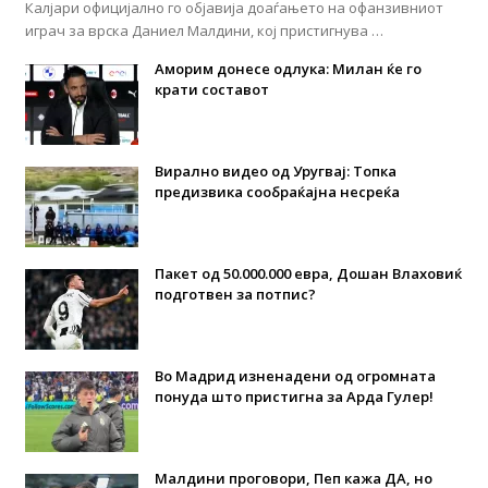
Калјари официјално го објавија доаѓањето на офанзивниот
играч за врска Даниел Малдини, кој пристигнува …
Аморим донесе одлука: Милан ќе го
крати составот
Вирално видео од Уругвај: Топка
предизвика сообраќајна несреќа
Пакет од 50.000.000 евра, Дошан Влаховиќ
подготвен за потпис?
Во Мадрид изненадени од огромната
понуда што пристигна за Арда Гулер!
Малдини проговори, Пеп кажа ДА, но