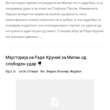
Во последно време ситуацијата во Милан не е најдобра, а се
пишуваше дури и за отказ за Стефано Пиоли. Навивачите
бараат конкретни мерки за излезе од кризата, ниту
атмосферата помеѓу играчите не е добра, а тоа најдобро го
покажува податокот што италијанскиот стратег се одлучи да
отстрани е еден играч од тимот. Станува збор за Раде Круниќ
кој тренира одвоено. …
Majсторија на Раде Круниќ за Милан од
слободен удар 🎥
Од
S. D.
16:00, 07 март
Во :
Видео
,
Италија
,
Фудбал