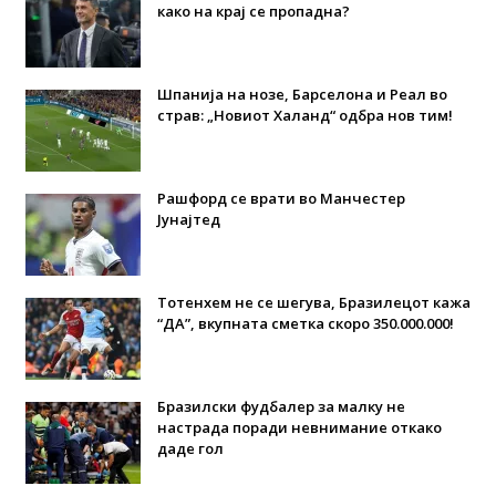
како на крај се пропадна?
Шпанија на нозе, Барселона и Реал во
страв: „Новиот Халанд“ одбра нов тим!
Рашфорд се врати во Манчестер
Јунајтед
Тотенхем не се шегува, Бразилецот кажа
“ДА”, вкупната сметка скоро 350.000.000!
Бразилски фудбалер за малку не
настрада поради невнимание откако
даде гол