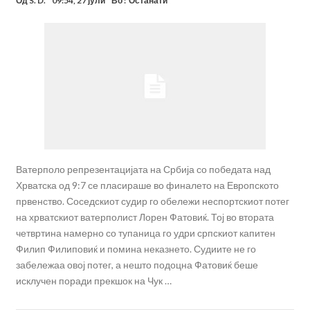
Од
S. D.
09:54, 27 јули
Во :
Останати
Ватерполо репрезентацијата на Србија со победата над
Хрватска од 9:7 се пласираше во финалето на Европското
првенство. Соседскиот судир го обележи неспортскиот потег
на хрватскиот ватерполист Лорен Фатовиќ. Тој во втората
четвртина намерно со тупаница го удри српскиот капитен
Филип Филиповиќ и помина неказнето. Судиите не го
забележаа овој потег, а нешто подоцна Фатовиќ беше
исклучен поради прекшок на Чук …