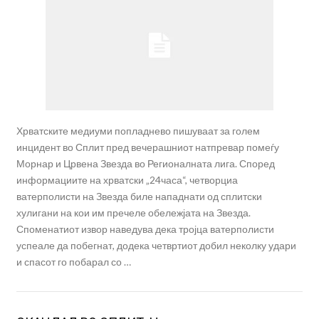
Хрватските медиуми попладнево пишуваат за голем
инцидент во Сплит пред вечерашниот натпревар помеѓу
Морнар и Црвена Звезда во Регионалната лига. Според
информациите на хрватски „24часа“, четворциа
ватерполисти на Звезда биле нападнати од сплитски
хулигани на кои им пречеле обележјата на Звезда.
Споменатиот извор наведува дека тројца ватерполисти
успеале да побегнат, додека четвртиот добил неколку удари
и спасот го побарал со …