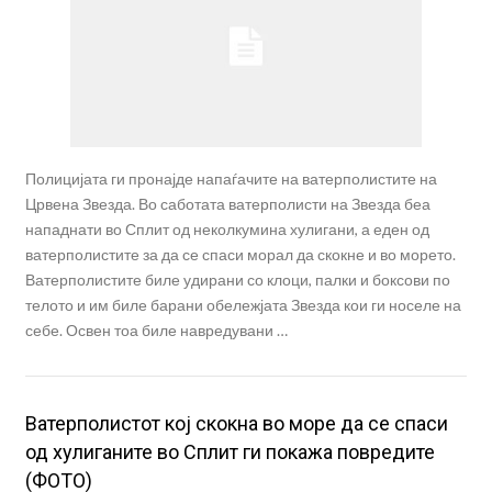
Полицијата ги пронајде напаѓачите на ватерполистите на
Црвена Звезда. Во саботата ватерполисти на Звезда беа
нападнати во Сплит од неколкумина хулигани, а еден од
ватерполистите за да се спаси морал да скокне и во морето.
Ватерполистите биле удирани со клоци, палки и боксови по
телото и им биле барани обележјата Звезда кои ги носеле на
себе. Освен тоа биле навредувани …
Ватерполистот кој скокна во море да се спаси
од хулиганите во Сплит ги покажа повредите
(ФОТО)