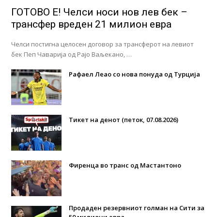
ГОТОВО Е! Челси носи нов лев бек –
трансфер вреден 21 милион евра
Челси постигна целосен договор за трансферот на левиот
бек Пеп Чаварија од Рајо Ваљекано, …
Рафаел Леао со нова понуда од Турција
Тикет на денот (петок, 07.08.2026)
Фиренца во транс од Мастантоно
Продаден резервниот голман на Сити за