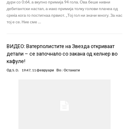
дури со 0:64, а вкупно примија 94 гола. Ова беше нивни
дебитантски настап, а иако примија толку голови плачеа од
среќа кога го постигнаа првиот. „Тој гол ни значи многу. За нас
тој е се. Ние сме …
ВИДЕО: Ватерполистите на Звезда откриваат
детали – се започнало со закана од келнер во
кафуле!
Од
S. D.
19:47, 11 февруари
Во :
Останати