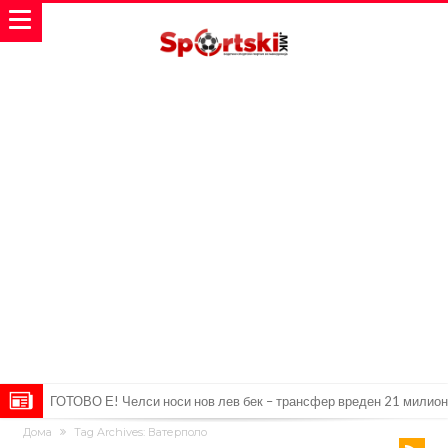
Рафаел Леао со нова понуда од Турција
Дома
Tag Archives: Ватерполо
Тикет на денот (петок, 07.08.2026)