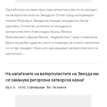
Од саботата на овие простори актуелна е веста за нападот
на ватерполистите на Звезда во Сплит пред натпреварот
помеѓу Морнар и Звезда кој поради инцидентот беше
одложен. Сплитски хулигани ги нападнале
ватерполистите Александро Краљ, Милош
Максимовиќ и Душан Васиќ. „Најдебелиот“ крај го извелече
Краљ кој добил удар во носот и повреди на нозете нанесени
со остар предмет. Како што раскажуваат ватерполистите се
започнало …
На напаѓачите на ватерполистите на Звезда им
се заканува ригорозна затворска казна!
Од
S. D.
19:33, 11 февруари
Во :
Останати