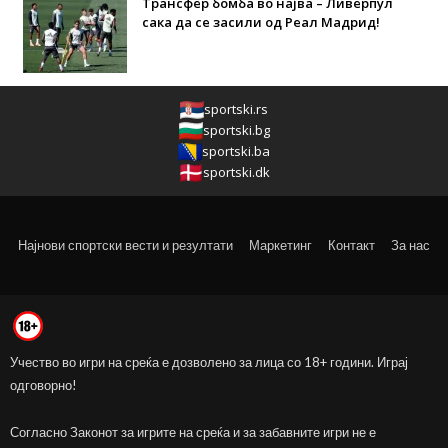
Трансфер бомба во најва – Ливерпул
сака да се засили од Реал Мадрид!
sportski.rs
sportski.bg
sportski.ba
sportski.dk
Најнови спортски вести и резултати
Маркетинг
Контакт
За нас
Учество во игри на среќа е дозволено за лица со 18+ години. Играј
одговорно!
Согласно Законот за игрите на среќа и за забавните игри не е