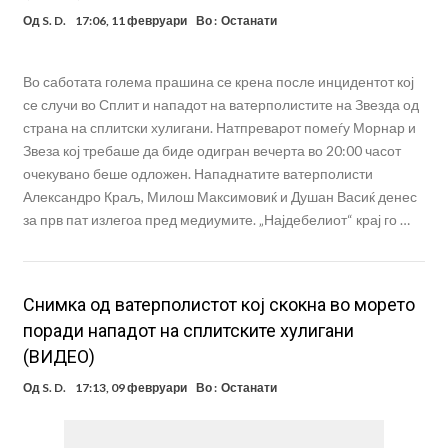
Од
S. D.
17:06, 11 февруари
Во :
Останати
Во саботата голема прашина се крена после инцидентот кој
се случи во Сплит и нападот на ватерполистите на Звезда од
страна на сплитски хулигани. Натпреварот помеѓу Морнар и
Звеза кој требаше да биде одигран вечерта во 20:00 часот
очекувано беше одложен. Нападнатите ватерполисти
Александро Краљ, Милош Максимовиќ и Душан Васиќ денес
за прв пат излегоа пред медиумите. „Најдебелиот“ крај го …
Снимка од ватерполистот кој скокна во морето
поради нападот на сплитските хулигани
(ВИДЕО)
Од
S. D.
17:13, 09 февруари
Во :
Останати