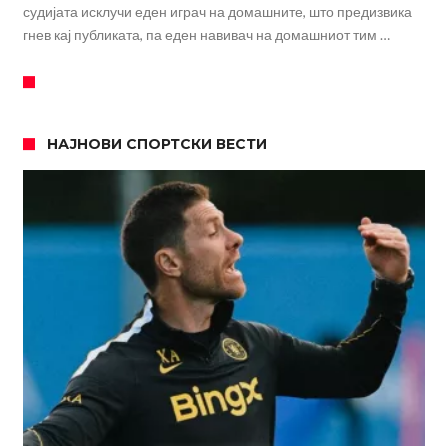
судијата исклучи еден играч на домашните, што предизвика
гнев кај публиката, па еден навивач на домашниот тим …
НАЈНОВИ СПОРТСКИ ВЕСТИ