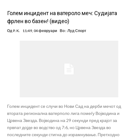
Голем инцидент на ватероло меч: Судијата
фрлен во базен! (видео)
Од
P. K.
11:49, 04 февруари
Во :
Луд Спорт
Голем инцидент се случи во Нови Сад на дерби мечот од
втората регионална ватерполо лига помеѓу Војводина и
Црвена Звезда. Војводина на 29 секунди пред крајот за
првпат дојде во водство од 7:6, но Црвена Звезда во
последните секунди стигна до израмнување. Претходно