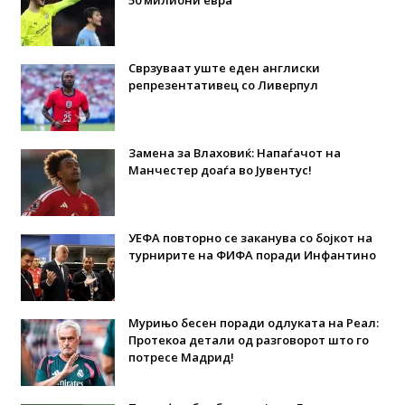
50 милиони евра
Сврзуваат уште еден англиски
репрезентативец со Ливерпул
Замена за Влаховиќ: Напаѓачот на
Манчестер доаѓа во Јувентус!
УЕФА повторно се заканува со бојкот на
турнирите на ФИФА поради Инфантино
Мурињо бесен поради одлуката на Реал:
Протекоа детали од разговорот што го
потресе Мадрид!