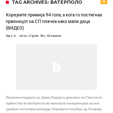
TAG ARCHIVES: ВАТЕРПОЛО
Фиренца во транс од Мастантоно
Продаден резервниот голман на Сити за 50 милиони евра
Корејките примија 94 гола, а кога го постигнаа
првенецот на СП плачеа како мали деца
Сврзуваат уште еден англиски репрезентативец со Ливерпул
(ВИДЕО)
Замена за Влаховиќ: Напаѓачот на Манчестер доаѓа во Јувентус!
Од
S. D.
18:16, 17 јули
Во :
Останати
УЕФА повторно се заканува со бојкот на турнирите на ФИФА
поради Инфантино
Мурињо бесен поради одлуката на Реал: Протекоа детали од
разговорот што го потресе Мадрид!
Трансфер бомба во најва – Ливерпул сака да се засили од Реал
Мадрид!
Репрезентацијата на Јужна Кореја е домаќин на Светското
првенство во ватерполо во женската конкуренција на кое
уриваат негативни рекорди. Корејките изгубија од Унгарија