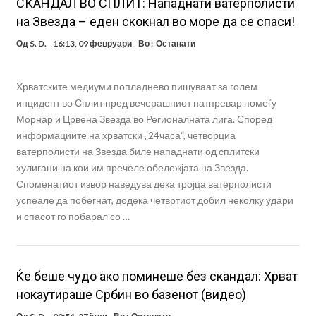
СКАНДАЛ ВО СПЛИТ: Нападнати ватерполисти
на Звезда – еден скокнал во море да се спаси!
Од
S. D.
16:13, 09 февруари
Во :
Останати
Хрватските медиуми попладнево пишуваат за голем
инцидент во Сплит пред вечерашниот натпревар помеѓу
Морнар и Црвена Звезда во Регионалната лига. Според
информациите на хрватски „24часа“, четворциа
ватерполисти на Звезда биле нападнати од сплитски
хулигани на кои им пречеле обележјата на Звезда.
Споменатиот извор наведува дека тројца ватерполисти
успеале да побегнат, додека четвртиот добил неколку удари
и спасот го побарал со …
Ќе беше чудо ако поминеше без скандал: Хрват
нокаутираше Србин во базенот (видео)