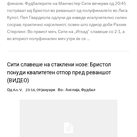
финале. Фудбалерите на Манчестер Сити вечерва од 20:45
гостуваат кај Бристол во реваншот од полуфиналето во Лига
Купот. Пеп Гвардиола одлучи да изведе исклучително силен
сосрав, практично најсилниот, освен што одмор доби Рахим
Стерлинг. Во првиот меч, Сити на „Итхад“ славеше со 2:1, а
во вториот полуфинален меч утре ќе се …
Сити славеше на стаклени нозе: Бристол
понуди квалитетен отпор пред реваншот
(ВИДЕО)
Од
An. V.
23:16, 09 јануари
Во :
Англија
,
Фудбал