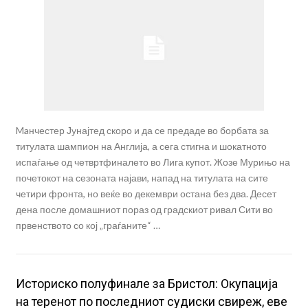
Maнчестер Јунајтед скоро и да се предаде во борбата за
титулата шампион на Англија, а сега стигна и шокатното
испаѓање од четвртфиналето во Лига купот. Жозе Мурињо на
почетокот на сезоната најави, напад на титулата на сите
четири фронта, но веќе во декември остана без два. Десет
дена после домашниот пораз од градскиот ривал Сити во
првенството со кој „граѓаните“ …
Историско полуфинале за Бристол: Окупација
на теренот по последниот судиски свиреж, еве