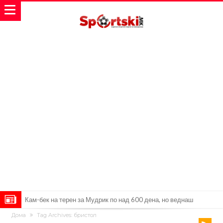
Кам-бек на терен за Мудрик по над 600 дена, но веднаш
Дома
Tag Archives: бристол
заМИнува на позајмица!?
Џејк Пол започнува голем напад на УФЦ