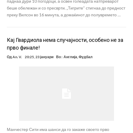
паднаа дури 10 погодоци, а освен голеадата натпреварот
беше обележан и со пресврти. „Тигрите“ стигнаа до предност
преку Вилсон во 16 минута, а домаќинот до полувремето …
Кај Гвардиола нема случајности, особено не за
прво финале!
Од
An. V.
20:25, 23 јануари
Во :
Англија
,
Фудбал
Манчестер Сити има шанси да го закаже своето прво