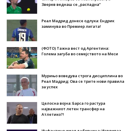
Зверев веднаш се „распадна“
Реал Мадрид донесе одлука: Eндрик
заминува во Премиер лигата!
(ФОТО) Тажна вест од Аргентина:
Голема загуба во семејството на Меси
Мурињо воведува строга дисциплина во
Реал Мадрид: Ова се трите нови правила
за успех
Целосна војна: Барса го растура
најважниот летен трансфер на
Атлетико?!
Инфантино имал љубовница: Испливаа