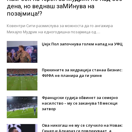
дена, но веднаш заМИнува на
позајмица!?
Ковентри Сити размислува за можноста да го ангажира
Михајло Мудрик на едногодишна позајмица од …
Џејк Пол започнува голем напад на УФЦ
Прекините за хидрација станаа бизнис:
ФИФА не планира да ги укине
Француски судија обвинет за семејно
насилство – му се заканува 18 месеци
затвор
Ова никогаш не му се случило на Новак:
Синер и Алкараз се повлекуваат, а