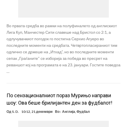
Во првата средба во рамки на полуфиналето од англискиот
Лига Куп, Манчестер Сити славеше над Бристол со 2:1, а
одлучувачкиот погодок го постигна Серхио Агуеро во
последните моменти на средбата. Четвртопласираниот тим
одлично се држеше на „Итхад“, но во последните моменти
сепак „Граѓаните“ се изборија за победа во пресрет на
реваншот кој на програмата е на 23. јануари. Гостите поведоа
…
По сензационалниот пораз Мурињо направи
шоу: Ова беше брилијантен ден за фудбалот!
Од
S. D.
10:12, 21 декември
Во :
Англија
,
Фудбал