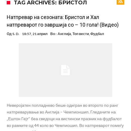
TAG ARCHIVES: БРИСТОЛ
Прекините за хидрација станаа бизнис: ФИФА не планира да ги
укине
Француски судија обвинет за семејно насилство – му се заканува
Натпревар на сезоната: Бристол и Хал
натпреварот го завршија со – 10 гола! (Видео)
18 месеци затвор
Ова никогаш не му се случило на Новак: Синер и Алкараз се
Од
S. D.
18:57, 21 април
Во :
Англија
,
Топ вести
,
Фудбал
повлекуваат, а Зверев веднаш се „распадна“
Реал Мадрид донесе одлука: Eндрик заминува во Премиер
лигата!
(ФОТО) Тажна вест од Аргентина: Голема загуба во семејството
на Меси
Мурињо воведува строга дисциплина во Реал Мадрид: Ова се
трите нови правила за успех
Целосна војна: Барса го растура најважниот летен трансфер на
Атлетико?!
Инфантино имал љубовница: Испливаа скандалозни
информации, добивала пари од УЕФА
Неверојатен попладнево беше одигран во второто по ранг
натпреварување во Англија – Чемпионшип. Гледачите на
„Ештон Гејт“ беа сведоци на вистински празник на фудбалот
во рамките од 44 коло во Чемпиошип. Во натпреварот помеѓу