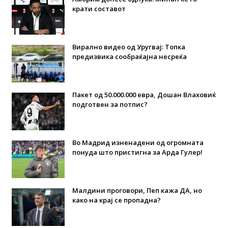
крати составот
Вирално видео од Уругвај: Топка
предизвика сообраќајна несреќа
Пакет од 50.000.000 евра, Дошан Влаховиќ
подготвен за потпис?
Во Мадрид изненадени од огромната
понуда што пристигна за Арда Гулер!
Малдини проговори, Пеп кажа ДА, но
како на крај се пропадна?