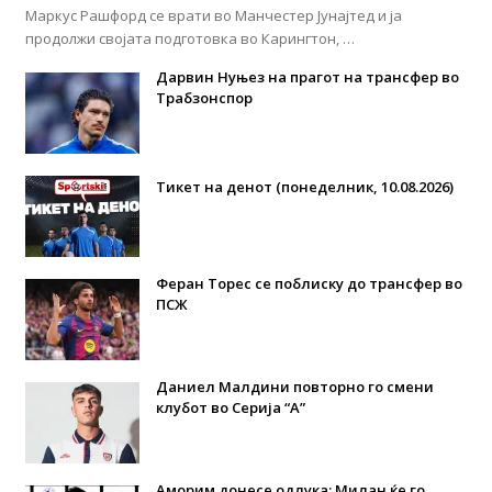
Маркус Рашфорд се врати во Манчестер Јунајтед и ја
продолжи својата подготовка во Карингтон, …
Дарвин Нуњез на прагот на трансфер во
Трабзонспор
Тикет на денот (понеделник, 10.08.2026)
Феран Торес се поблиску до трансфер во
ПСЖ
Даниел Малдини повторно го смени
клубот во Серија “А”
Аморим донесе одлука: Милан ќе го