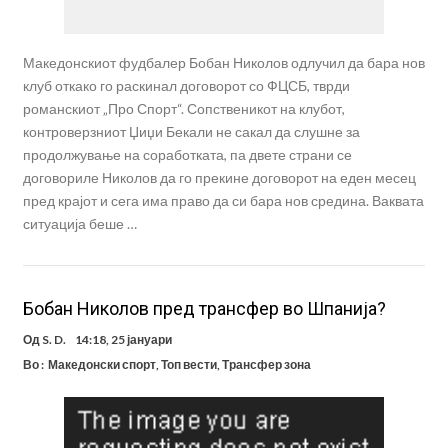
Македонскиот фудбалер Бобан Николов одлучил да бара нов
клуб откако го раскинал договорот со ФЦСБ, тврди
романскиот „Про Спорт“. Сопственикот на клубот,
контроверзниот Џиџи Бекали не сакал да слушне за
продолжување на соработката, па двете страни се
договориле Николов да го прекине договорот на еден месец
пред крајот и сега има право да си бара нов средина. Ваквата
ситуација беше …
Бобан Николов пред трансфер во Шпанија?
Од
S. D.
14:18, 25 јануари
Во :
Македонски спорт
,
Топ вести
,
Трансфер зона