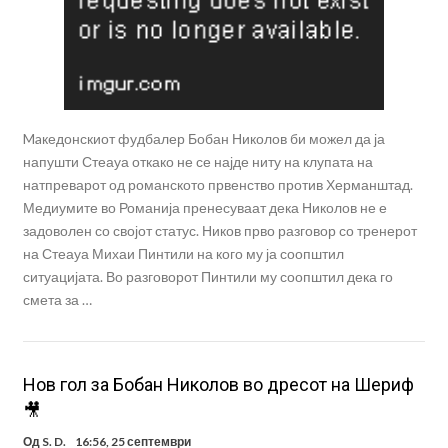
Maкедонскиот фудбалер Бобан Николов би можел да ја
напушти Стеауа откако не се најде ниту на клупата на
натпреварот од романското првенство против Херманштад.
Медиумите во Романија пренесуваат дека Николов не е
задоволен со својот статус. Ников прво разговор со тренерот
на Стеауа Михаи Пинтили на кого му ја соопштил
ситуацијата. Во разговорот Пинтили му соопштил дека го
смета за …
Нов гол за Бобан Николов во дресот на Шериф
🎥
Од
S. D.
16:56, 25 септември