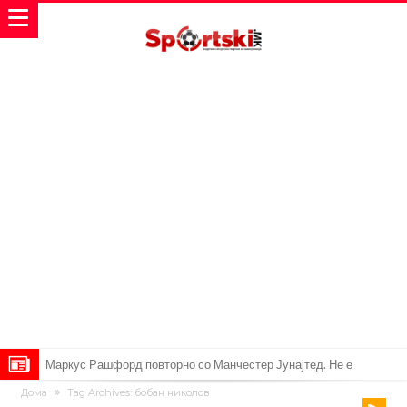
Дарвин Нуњез на прагот на трансфер во Трабзонспор
Дома
Tag Archives: бобан николов
Тикет на денот (понеделник, 10.08.2026)