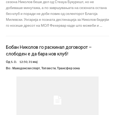
сезона Николов беше дел од Стеауа Букурешт, но не
добиваше минутажа, а по завршувањата на сезоната остана
без клуб и поради не доби повик од селекторот Благоја
Милевски. Унгарија е позната дестинација за Николов бидејќи
го носеше дресот на МОЛ Фехервар каде што можеби и …
Бобан Николов го раскинал договорот –
слободен е да бара нов клуб!
Од
S. D.
12:50, 31 мај
Во :
Македонски спорт
,
Топ вести
,
Трансфер зона