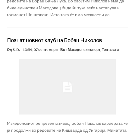
редовите на Борац Бања Лука. Во овој тим Николов нема да
биде единствен Македовец бидејќи тука веќе настапува и
голманот Шишковски. Исто така ќе има можност и да …
Познат новиот клуб на Бобан Николов
Од
S. D.
13:54, 07 септември
Во :
Македонски спорт
,
Топ вести
Maкедонскиот репрезентативец, Бобан Николов кариерата ќе
ја продолжи во редовите на Кишварда од Унгарија. Минатата