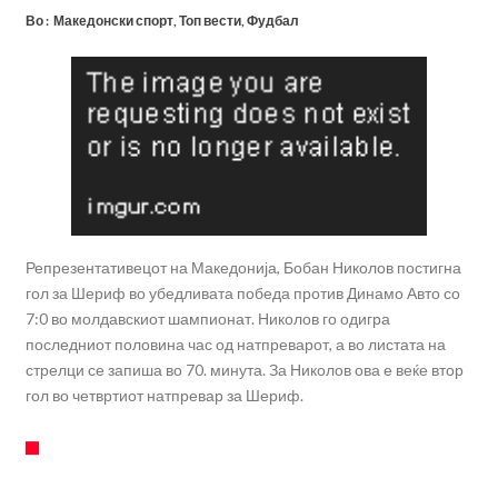
Во :
Македонски спорт
,
Топ вести
,
Фудбал
Репрезентативецот на Македонија, Бобан Николов постигна
гол за Шериф во убедливата победа против Динамо Авто со
7:0 во молдавскиот шампионат. Николов го одигра
последниот половина час од натпреварот, а во листата на
стрелци се запиша во 70. минута. За Николов ова е веќе втор
гол во четвртиот натпревар за Шериф.