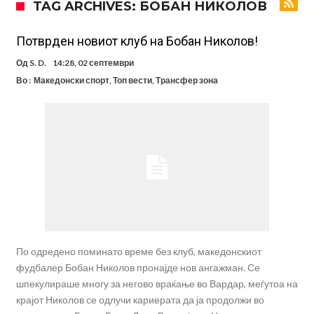
TAG ARCHIVES: БОБАН НИКОЛОВ
Феран Торес се поблиску до трансфер во ПСЖ
Даниел Малдини повторно го смени клубот во Серија “А”
Потврден новиот клуб на Бобан Николов!
Аморим донесе одлука: Милан ќе го крати составот
Од
S. D.
14:28, 02 септември
Во :
Македонски спорт
,
Топ вести
,
Трансфер зона
Вирално видео од Уругвај: Топка предизвика сообраќајна несреќа
Пакет од 50.000.000 евра, Дошан Влаховиќ подготвен за потпис?
Во Мадрид изненадени од огромната понуда што пристигна за
Арда Гулер!
Малдини проговори, Пеп кажа ДА, но како на крај се пропадна?
По одредено поминато време без клуб, македонскиот
фудбалер Бобан Николов пронајде нов ангажман. Се
шпекулираше многу за негово враќање во Вардар, меѓутоа на
крајот Николов се одлучи кариерата да ја продолжи во