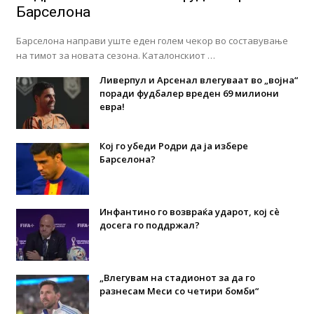
Барселона
Барселона направи уште еден голем чекор во составување
на тимот за новата сезона. Каталонскиот …
Ливерпул и Арсенал влегуваат во „војна“
поради фудбалер вреден 69 милиони
евра!
Кој го убеди Родри да ја избере
Барселона?
Инфантино го возвраќа ударот, кој сè
досега го поддржал?
„Влегувам на стадионот за да го
разнесам Меси со четири бомби“