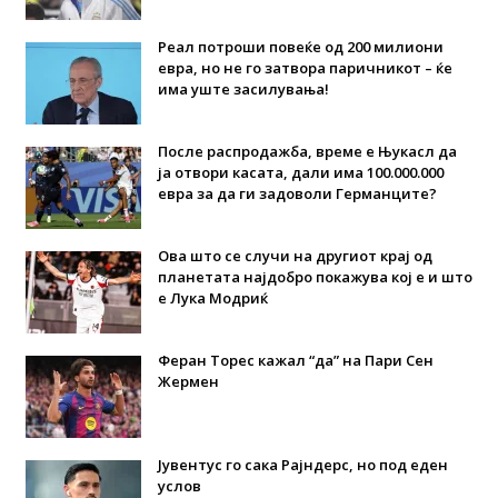
Реал потроши повеќе од 200 милиони
евра, но не го затвора паричникот – ќе
има уште засилувања!
После распродажба, време е Њукасл да
ја отвори касата, дали има 100.000.000
евра за да ги задоволи Германците?
Ова што се случи на другиот крај од
планетата најдобро покажува кој е и што
е Лука Модриќ
Феран Торес кажал “да” на Пари Сен
Жермен
Јувентус го сака Рајндерс, но под еден
услов