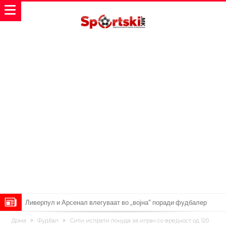
Ливерпул и Арсенал влегуваат во „војна“ поради фудбалер
вреден 69 милиони евра!
Кој го убеди Родри да ја избере Барселона?
Дома
Фудбал
Сити испрати понуда за играч со вредност од 120