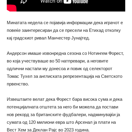
Минатата недела се појавија информации дека играчот е
повеќе заинтересиран да се пресели на Етихад отколку
кај градскиот ривал Манчестер Јунајтед.
Андерсон имаше извонредна сезона со Нотингем Форест,
во која учествуваше во 50 натпревари, а неговите
одлични настапи му донесоа и повик од селекторот
Томас Тухел за англиската репрезентација на Светското
првенство.
Извештаите велат дека Форест бара висока сума и дека
потенцијалната отштета за него би можела да постави
нов рекорд за британските фудбалери, надминувајќи ја
сумата од 120 милиони евра што Арсенал ја плати на
Вест Хем за Деклан Рајс во 2023 година.