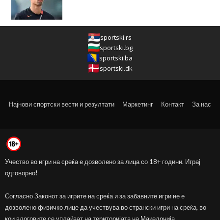
sportski.rs
sportski.bg
sportski.ba
sportski.dk
Најнови спортски вести и резултати
Маркетинг
Контакт
За нас
Учество во игри на среќа е дозволено за лица со 18+ години. Играј
одговорно!
Согласно Законот за игрите на среќа и за забавните игри не е
дозволено физичко лице да учествува во странски игри на среќа, во
кои влоговите се уплаќаат на територијата на Македонија.