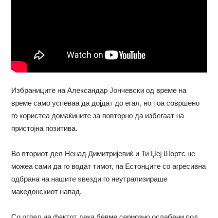
Избраниците на Александар Јончевски од време на
време само успеваа да дојдат до егал, но тоа совршено
го користеа домаќините за повторно да избегаат на
пристојна позитива.
Во вториот дел Ненад Димитријевиќ и Ти Џеј Шортс не
можеа сами да го водат тимот, па Естонците со агресивна
одбрана на нашите ѕвезди го неутрализираше
македонскиот напад.
Со оглед на фактот дека бевме сериозно ослабени под