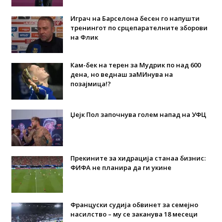
Играч на Барселона бесен го напушти
тренингот по срцепарателните зборови
на Флик
Кам-бек на терен за Мудрик по над 600
дена, но веднаш заМИнува на
позајмица!?
Џејк Пол започнува голем напад на УФЦ
Прекините за хидрација станаа бизнис:
ФИФА не планира да ги укине
Француски судија обвинет за семејно
насилство – му се заканува 18 месеци