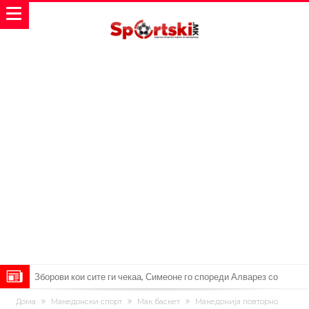
Зборови кои сите ги чекаа, Симеоне го спореди Алварез со
Гризман
Реал Мадрид ја прекинува потрагата по нов играч за врска
Дома
Македонски спорт
Мак баскет
Македонија повторно