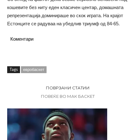
кошевите без ниту еден класичен центар, домашната
репрезентација доминираше во скок играта. На крајот
Естонците се радуваа на убедлив триумф од 84-65.
Коментари
Tags
евробаскет
ПОВРЗАНИ СТАТИИ
ПОВЕЌЕ ВО МАК БАСКЕТ