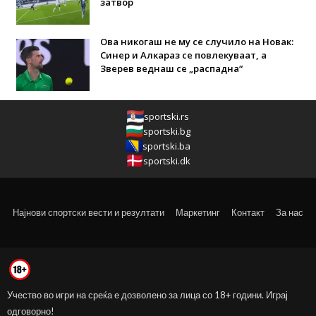
затвор
Ова никогаш не му се случило на Новак:
Синер и Алкараз се повлекуваат, а
Зверев веднаш се „распадна“
sportski.rs
sportski.bg
sportski.ba
sportski.dk
Најнови спортски вести и резултати
Маркетинг
Контакт
За нас
Учество во игри на среќа е дозволено за лица со 18+ години. Играј
одговорно!