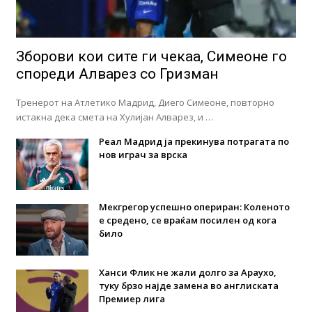
Зборови кои сите ги чекаа, Симеоне го
спореди Алварез со Гризман
Тренерот на Атлетико Мадрид, Диего Симеоне, повторно
истакна дека смета на Хулијан Алварез, и …
Реал Мадрид ја прекинува потрагата по
нов играч за врска
Мекгрегор успешно опериран: Коленото
е средено, се враќам посилен од кога
било
Ханси Флик не жали долго за Араухо,
туку брзо најде замена во англиската
Премиер лига