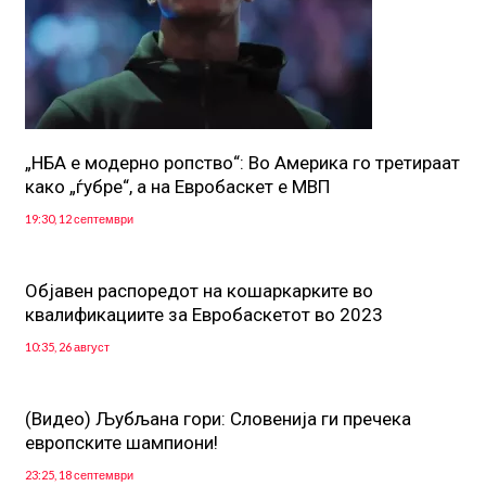
„НБА е модерно ропство“: Во Америка го третираат
како „ѓубре“, а на Евробаскет е МВП
19:30, 12 септември
Oбјавен распоредот на кошаркарките во
квалификациите за Евробаскетот во 2023
10:35, 26 август
(Видео) Љубљана гори: Словенија ги пречека
европските шампиони!
23:25, 18 септември