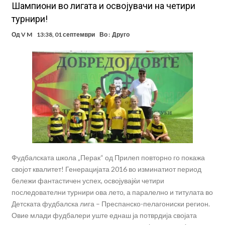
Шампиони во лигата и освојувачи на четири
турнири!
Од
V M
13:38, 01 септември
Во :
Друго
Фудбалската школа „Перак“ од Прилеп повторно го покажа
својот квалитет! Генерацијата 2016 во изминатиот период
бележи фантастичен успех, освојувајќи четири
последователни турнири ова лето, а паралелно и титулата во
Детската фудбалска лига – Преспанско-пелагониски регион.
Овие млади фудбалери уште еднаш ја потврдија својата