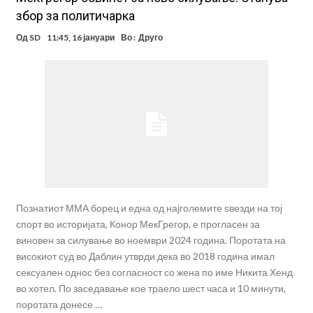
збор за политичарка
Од
SD
11:45, 16 јануари
Во :
Друго
Познатиот ММА борец и една од најголемите ѕвезди на тој
спорт во историјата, Конор МекГрегор, е прогласен за
виновен за силување во ноември 2024 година. Поротата на
високиот суд во Даблин утврди дека во 2018 година имал
сексуален однос без согласност со жена по име Никита Хенд
во хотел. По заседавање кое траело шест часа и 10 минути,
поротата донесе …