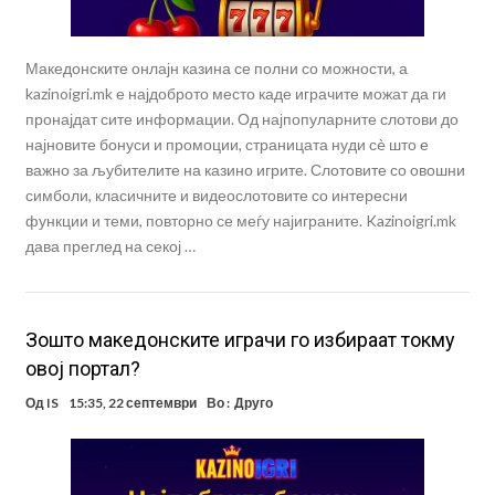
Македонските онлајн казина се полни со можности, а
kazinoigri.mk е најдоброто место каде играчите можат да ги
пронајдат сите информации. Од најпопуларните слотови до
најновите бонуси и промоции, страницата нуди сè што е
важно за љубителите на казино игрите. Слотовите со овошни
симболи, класичните и видеослотовите со интересни
функции и теми, повторно се меѓу најиграните. Kazinoigri.mk
дава преглед на секој …
Зошто македонските играчи го избираат токму
овој портал?
Од
IS
15:35, 22 септември
Во :
Друго