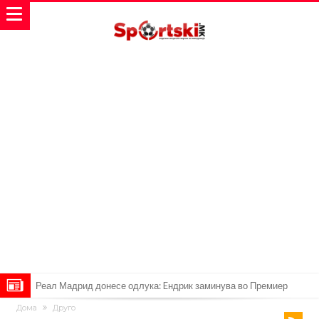
(ФОТО) Тажна вест од Аргентина: Голема загуба во семејството
Дома
Друго
на Меси
Мурињо воведува строга дисциплина во Реал Мадрид: Ова се