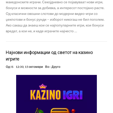
македонските играчи. Секојдневно се појавуваат нови игри,
бонуси и можности за добивка, а интересот постојано расте.
Од класични овошни слотови до модерни видео-игри со
џекпотови и бонус рунди – изборот никогаш не бил поголем.
Ако сакаш да знаеш кои се најпопуларните игри, кои бонуси
вредат, а кои не, и каде играчите најчесто …
Најнови информации од светот на казино
игрите
Од
IS
12:30, 15 октомври
Во :
Друго