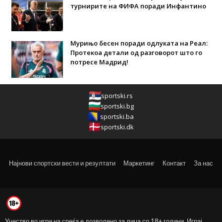
турнирите на ФИФА поради Инфантино
Мурињо бесен поради одлуката на Реал:
Протекоа детали од разговорот што го
потресе Мадрид!
sportski.rs
sportski.bg
sportski.ba
sportski.dk
Најнови спортски вести и резултати
Маркетинг
Контакт
За нас
Учество во игри на среќа е дозволено за лица со 18+ години. Играј