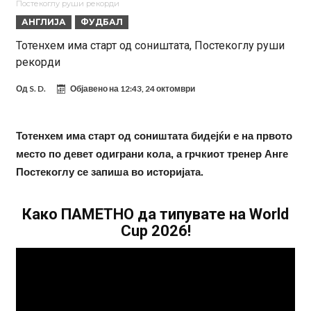
Постекоглу руши рекорди
евра
Рафаел Леао со нова понуда од Турција
АНГЛИЈА
ФУДБАЛ
Тикет на денот (петок, 07.08.2026)
Тотенхем има старт од соништата, Постекоглу руши
рекорди
Фиренца во транс од Мастантоно
Продаден резервниот голман на Сити за 50 милиони евра
Од
S. D.
Објавено на
12:43, 24 октомври
Сврзуваат уште еден англиски репрезентативец со Ливерпул
Замена за Влаховиќ: Напаѓачот на Манчестер доаѓа во Јувентус!
Тотeнхем има старт од соништата бидејќи е на првото
место по девет одиграни кола, а грчкиот тренер Анге
УЕФА повторно се заканува со бојкот на турнирите на ФИФА
Постекоглу се запиша во историјата.
поради Инфантино
Мурињо бесен поради одлуката на Реал: Протекоа детали од
разговорот што го потресе Мадрид!
Како ПАМЕТНО да типувате на World
Cup 2026!