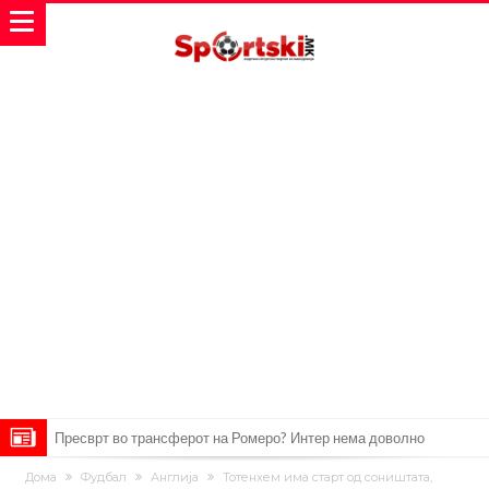
Пресврт во трансферот на Ромеро? Интер нема доволно
средства, Атлетико ја следи ситуацијата
ГОТОВО Е! Челси носи нов лев бек – трансфер вреден 21 милион
Дома
Фудбал
Англија
Тотенхем има старт од соништата,