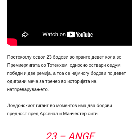
Постекоглу освои 23 бодови во првите девет кола во
Премиерлигата со Тотенхем, односно оствари седум
победи и две ремија, а тоа се најмногу бодови по девет
одиграни меча за тренер во историјата на
натпреварувањето.
Лондонскиот гигант во моментов има два бодови
предност пред Арсенал и Манчестер сити.
23 – ANGE