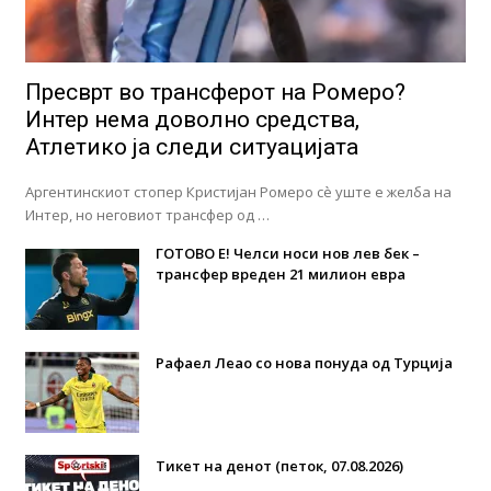
Пресврт во трансферот на Ромеро?
Интер нема доволно средства,
Атлетико ја следи ситуацијата
Аргентинскиот стопер Кристијан Ромеро сè уште е желба на
Интер, но неговиот трансфер од …
ГОТОВО Е! Челси носи нов лев бек –
трансфер вреден 21 милион евра
Рафаел Леао со нова понуда од Турција
Тикет на денот (петок, 07.08.2026)