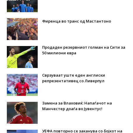
Фиренца во транс од Мастантоно
Продаден резервниот голман на Сити за
50 милиони евра
Сврзуваат уште еден англиски
репрезентативец со Ливерпул
Замена за Влаховиќ: Напаѓачот на
Манчестер доаѓа во Јувентус!
УЕФА повторно се заканува со бојкот на