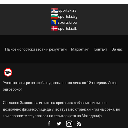
sportski.rs
sportski.bg
sportski.ba
sportski.dk
Најнови спортски вести и резултати
Маркетинг
Контакт
За нас
Учество во игри на среќа е дозволено за лица со 18+ години. Играј
одговорно!
Согласно Законот за игрите на среќа и за забавните игри не е
дозволено физичко лице да учествува во странски игри на среќа, во
кои влоговите се уплаќаат на територијата на Македонија.