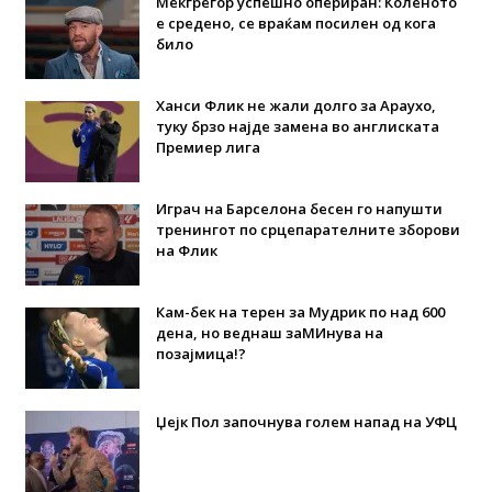
Мекгрегор успешно опериран: Коленото
е средено, се враќам посилен од кога
било
Ханси Флик не жали долго за Араухо,
туку брзо најде замена во англиската
Премиер лига
Играч на Барселона бесен го напушти
тренингот по срцепарателните зборови
на Флик
Кам-бек на терен за Мудрик по над 600
дена, но веднаш заМИнува на
позајмица!?
Џејк Пол започнува голем напад на УФЦ