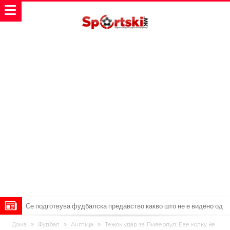
Се подготвува фудбалска предавство какво што не е видено од
2010 година?
Тикет на денот (недела, 09.08.2026)
Дома
Фудбал
Англија
Тежок удар за Ливерпул: Еве колку ќе