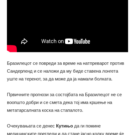
Бразилецот се повреди за време на натпреварот против
Сандерленд и се наложи да му биде ставена лонгета
уште на теренот, за да може да ја намали болката.
Првичните прогнози за состојбата на Бразилецот не се
воопшто добри и се смета дека тој има кршење на
метатарсалната коска на стапалото.
Очекувањата се денес
Кутињо
да ги помине
медицинските прегледи и да стане јасно колку време ќе