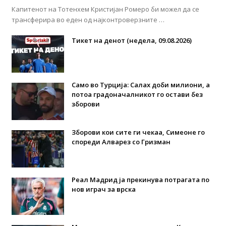
Капитенот на Тотенхем Кристијан Ромеро би можел да се
трансферира во еден од најконтроверзните …
Тикет на денот (недела, 09.08.2026)
Само во Турција: Салах доби милиони, а
потоа градоначалникот го остави без
зборови
Зборови кои сите ги чекаа, Симеоне го
спореди Алварез со Гризман
Реал Мадрид ја прекинува потрагата по
нов играч за врска