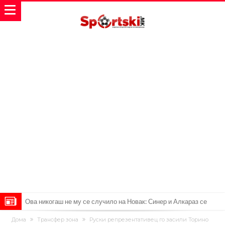
Ова никогаш не му се случило на Новак: Синер и Алкараз се
повлекуваат, а Зверев веднаш се „распадна“
Реал Мадрид донесе одлука: Eндрик заминува во Премиер
Дома
Трансфер зона
Руски репрезентативец го засили Торино