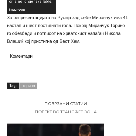
За репрезентацијата на Русија зад себе Миранчук има 41
настап и шест постигнати гола. Покрај Миранчук Торино
го обезбеди и потписот на хрватскиот напаѓач Никола
Влашиќ кој пристигна од Вест Хем.
Коментари
Tags
торино
ПОВРЗАНИ СТАТИИ
ПОВЕЌЕ ВО ТРАНСФЕР ЗОНА