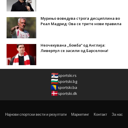
Мурињо воведува строга дисциплина во
Реал Мадрид: Ова се трите нови правила
Неочекувана „бомба“ од Англија:
Ливерпул се засили од Барселона!
sportski.rs
sportski.bg
sportski.ba
sportski.dk
Најнови спортски вести и резултати
Маркетинг
Контакт
За нас