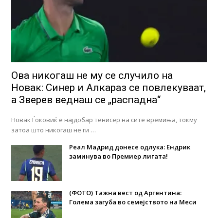
Ова никогаш не му се случило на
Новак: Синер и Алкараз се повлекуваат,
а Зверев веднаш се „распадна“
Новак Ѓоковиќ е најдобар тенисер на сите времиња, токму
затоа што никогаш не ги …
Реал Мадрид донесе одлука: Eндрик
заминува во Премиер лигата!
(ФОТО) Тажна вест од Аргентина:
Голема загуба во семејството на Меси