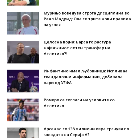
Мурињо воведува строга дисциплина во
Реал Мадрид: Ова се трите нови правила
за успех
Целосна војна: Барса го растура
најважниот летен трансфер на
Атлетико?!
Инфантино имал љубовница: Испливаа
скандалозни информации, добивала
пари од УЕФА
Ромеро се согласи на условите со
Атлетико
Арсенал со 138 милиони евра тргнува по
ѕвездата на Серија А?