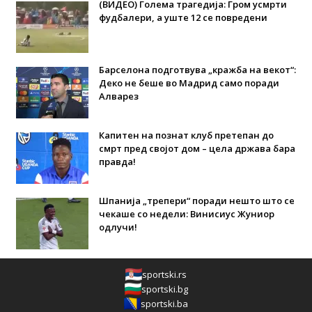
(ВИДЕО) Голема трагедија: Гром усмрти
фудбалери, а уште 12 се повредени
Барселона подготвува „кражба на векот“:
Деко не беше во Мадрид само поради
Алварез
Капитен на познат клуб претепан до
смрт пред својот дом – цела држава бара
правда!
Шпанија „трепери“ поради нешто што се
чекаше со недели: Винисиус Жуниор
одлучи!
sportski.rs
sportski.bg
sportski.ba