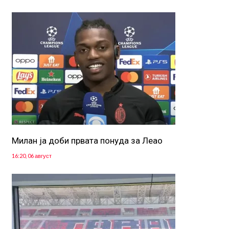
Милан ја доби првата понуда за Леао
16:20, 06 август