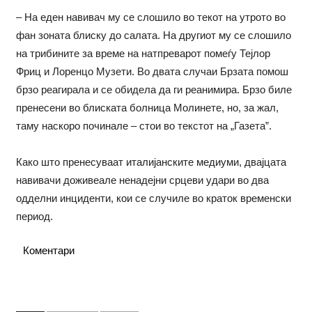
– На еден навивач му се слошило во текот на утрото во
фан зоната блиску до салата. На другиот му се слошило
на трибините за време на натпреварот помеѓу Тејлор
Фриц и Лоренцо Музети. Во двата случаи Брзата помош
брзо реагирала и се обидела да ги реанимира. Брзо биле
пренесени во блиската болница Молинете, но, за жал,
таму наскоро починале – стои во текстот на „Газета”.
Како што пренесуваат италијанските медиуми, двајцата
навивачи доживеале ненадејни срцеви удари во два
одделни инциденти, кои се случиле во краток временски
период.
Коментари