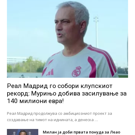
Реал Мадрид го собори клупскиот
рекорд: Мурињо добива засилување за
140 милиони евра!
Реал Мадрид продолжува со амбициозниот проект за
создавање на тимот на иднината, а денеска …
Милан ја доби првата понуда за Леао