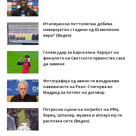
Италијански петтолигаш добива
неверојатен стадион од 62 милиони
евра? (Видео)
Голем удар за Барселона: Херојот на
финалето на Светското првенство сака
да замине
Фотографија од авион ги воодушеви
навивачите на Реал: Стигнува во
Мадрид за потпис на договор
Потресни сцени на погребот на УФЦ-
борец: Шпалир, музика и аплауз кој ги
расплака сите (Видео)