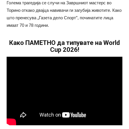
Голема трагедија се случи на Завршниот мастерс во
Торино откако двајца навивачи ги загубија животите. Како
што пренесува „Газета дело Спорт”, починатите лица
имаат 70 и 78 години.
Како ПАМЕТНО да типувате на World
Cup 2026!