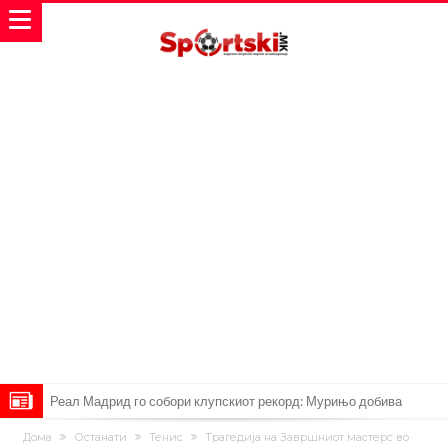
Реал Мадрид го собори клупскиот рекорд: Мурињо добива
засилување за 140 милиони евра!
Милан ја доби првата понуда за Леао
Дома
Останати
Тенис
Трагедија на Завршниот мастерс во