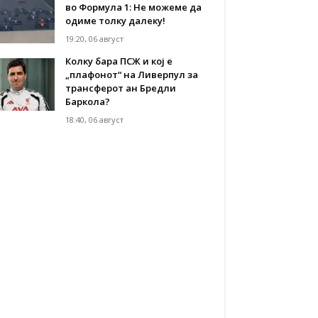
во Формула 1: Не можеме да
одиме толку далеку!
19:20, 06 август
Колку бара ПСЖ и кој е
„плафонот“ на Ливерпул за
трансферот ан Бредли
Баркола?
18:40, 06 август