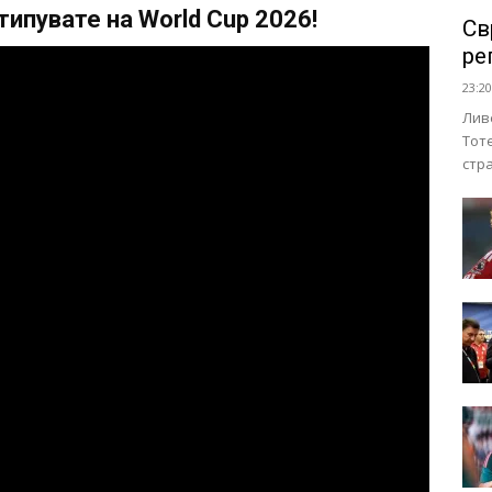
ипувате на World Cup 2026!
Св
ре
23:20
Лив
Тот
стр