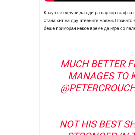
Крауч се одлучи да одигра партија голф со
стана хит на друштвените мрежи. Познато е
беше приморан некое време да игра со палк
MUCH BETTER 
MANAGES TO K
@PETERCROUC
NOT HIS BEST SH