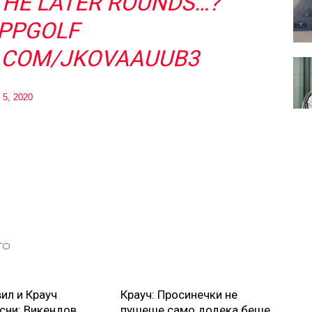
THE LATER ROUNDS…?
PPGOLF
R.COM/JKOVAAUUB3
 5, 2020
ТО
вил и Крауч
Крауч: Просинечки не
сни: Викендов
пушеше само додека беше