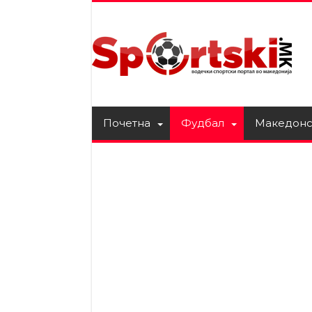
Почетна
Фудбал
Македонс