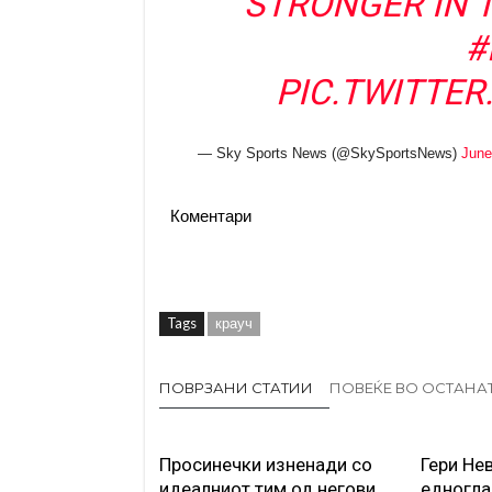
STRONGER IN 
#
PIC.TWITTE
— Sky Sports News (@SkySportsNews)
June
Коментари
Tags
крауч
ПОВРЗАНИ СТАТИИ
ПОВЕЌЕ ВО ОСТАНА
Просинечки изненади со
Гери Не
идеалниот тим од негови
едногла