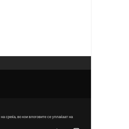
на среќа, во кои влоговите се уплаќаат на