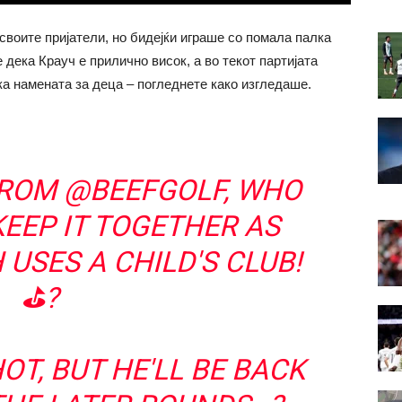
 своите пријатели, но бидејќи играше со помала палка
 дека Крауч е прилично висок, а во текот партијата
а намената за деца – погледнете како изгледаше.
FROM
@BEEFGOLF
, WHO
EEP IT TOGETHER AS
H
USES A CHILD'S CLUB!
⛳?
OT, BUT HE'LL BE BACK