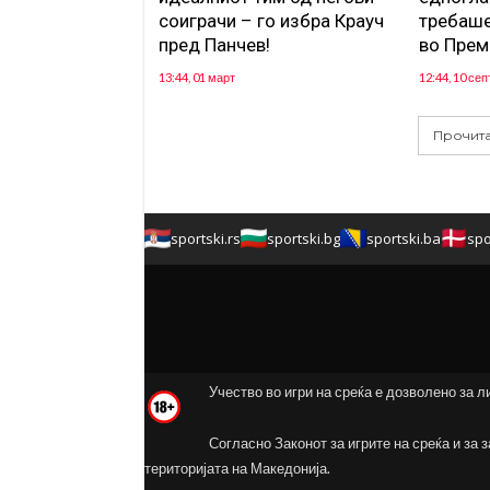
соиграчи – го избра Крауч
требаше
пред Панчев!
во Прем
13:44, 01 март
12:44, 10 се
Прочита
sportski.rs
sportski.bg
sportski.ba
spo
Учество во игри на среќа е дозволено за л
Согласно Законот за игрите на среќа и за 
територијата на Македонија.