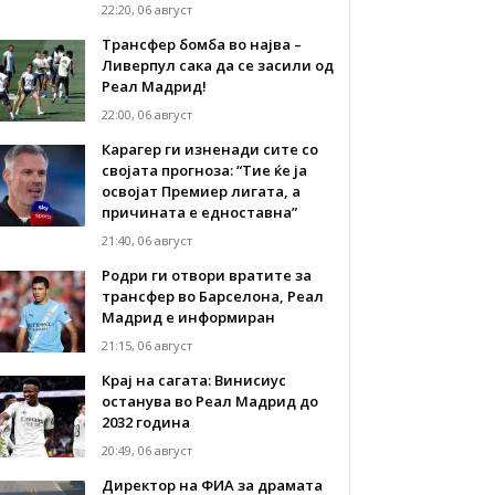
22:20, 06 август
Трансфер бомба во најва –
Ливерпул сака да се засили од
Реал Мадрид!
22:00, 06 август
Карагер ги изненади сите со
својата прогноза: “Тие ќе ја
освојат Премиер лигата, а
причината е едноставна”
21:40, 06 август
Родри ги отвори вратите за
трансфер во Барселона, Реал
Мадрид е информиран
21:15, 06 август
Крај на сагата: Винисиус
останува во Реал Мадрид до
2032 година
20:49, 06 август
Директор на ФИА за драмата