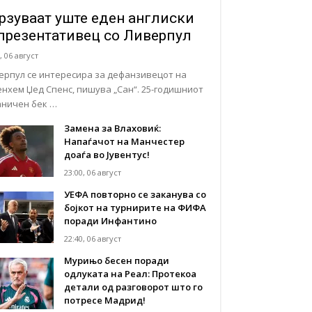
рзуваат уште еден англиски
презентативец со Ливерпул
, 06 август
ерпул се интересира за дефанзивецот на
енхем Џед Спенс, пишува „Сан“. 25-годишниот
аничен бек …
Замена за Влаховиќ:
Напаѓачот на Манчестер
доаѓа во Јувентус!
23:00, 06 август
УЕФА повторно се заканува со
бојкот на турнирите на ФИФА
поради Инфантино
22:40, 06 август
Мурињо бесен поради
одлуката на Реал: Протекоа
детали од разговорот што го
потресе Мадрид!