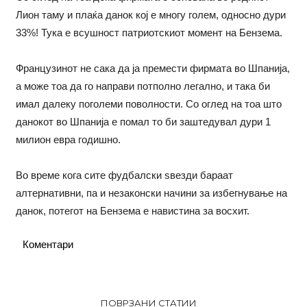
Лион таму и плаќа данок кој е многу голем, односно дури
33%! Тука е всушност патриотскиот момент на Бензема.
Французинот не сака да ја премести фирмата во Шпанија,
а може тоа да го направи потполно легално, и така би
имал далеку поголеми поволности. Со оглед на тоа што
данокот во Шпанија е помал то би заштедувал дури 1
милион евра годишно.
Во време кога сите фудбалски ѕвезди бараат
алтернативни, па и незаконски начини за избегнување на
данок, потегот на Бензема е навистина за восхит.
Коментари
ПОВРЗАНИ СТАТИИ