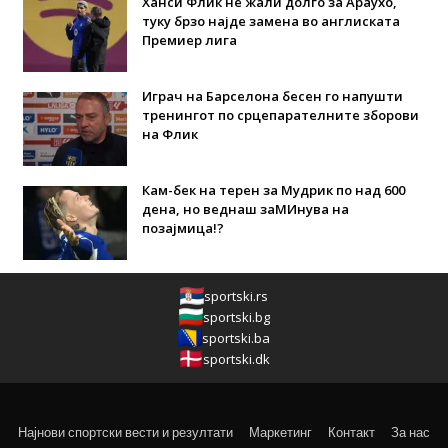
Ханси Флик не жали долго за Араухо,
туку брзо најде замена во англиската
Премиер лига
Играч на Барселона бесен го напушти
тренингот по срцепарателните зборови
на Флик
Кам-бек на терен за Мудрик по над 600
дена, но веднаш заМИнува на
позајмица!?
sportski.rs
sportski.bg
sportski.ba
sportski.dk
Најнови спортски вести и резултати
Маркетинг
Контакт
За нас