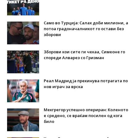
Само во Турција: Салах доби милиони, а
потоа градоначалникот го остави без
зборови
Зборови кои сите ги чекаа, Симеоне го
спореди Алварез со Гризман
Реал Мадрид ја прекинува потрагата по
нов играч за врска
Мекгрегор успешно опериран: Коленото
е средено, се враќам посилен од кога
било