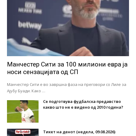
Манчестер Сити за 100 милиони евра ја
носи сензацијата од СП
Манчестер Сити е во завршна фаза на преговори со Лиле за
Ајубу Буади. Како …
Се подготвува фудбалска предавство
какво што не е видено од 2010 година?
Тикет на денот (недела, 09.08.2026)