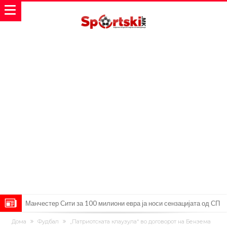
Манчестер Сити за 100 милиони евра ја носи сензацијата од СП
Се подготвува фудбалска предавство какво што не е видено од
Дома
Фудбал
„Патриотската клаузула“ во договорот на Бензема