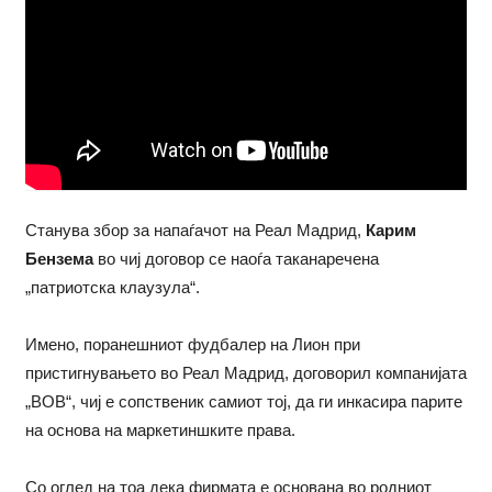
Станува збор за напаѓачот на Реал Мадрид,
Карим
Бензема
во чиј договор се наоѓа таканаречена
„патриотска клаузула“.
Имено, поранешниот фудбалер на Лион при
пристигнувањето во Реал Мадрид, договорил компанијата
„BOB“, чиј е сопственик самиот тој, да ги инкасира парите
на основа на маркетиншките права.
Со оглед на тоа дека фирмата е основана во родниот