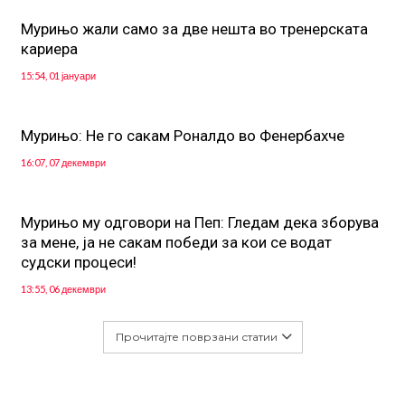
Мурињо жали само за две нешта во тренерската
кариера
15:54, 01 јануари
Мурињо: Не го сакам Роналдо во Фенербахче
16:07, 07 декември
Mурињо му одговори на Пеп: Гледам дека зборува
за мене, ја не сакам победи за кои се водат
судски процеси!
13:55, 06 декември
Прочитајте поврзани статии