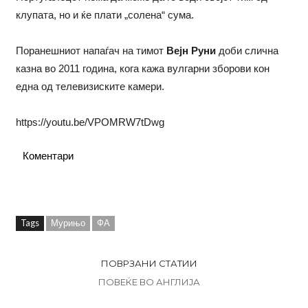
клупата, но и ќе плати „солена“ сума.
Поранешниот напаѓач на тимот
Вејн Руни
доби слична
казна во 2011 година, кога кажа вулгарни зборови кон
една од телевизиските камери.
https://youtu.be/VPOMRW7tDwg
Коментари
Tags
Мурињо
ФА
ПОВРЗАНИ СТАТИИ
ПОВЕЌЕ ВО АНГЛИЈА