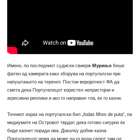
Имено, по последниот судиски свиерж
Мурињо
беше
фатен од камерата како зборува на португалски при
напуштањето на теренот. Постои веројатност ФА да
смета дека Португалецот користел непристојни и
агресивни реплики и ако го направил тоа, ќе го казни.
Точниот израз на португалски бил „fodas filhos de puta“, па
медиумите на Островот тврдат дека готово сигурно ќе
биде казнет поради ова. Доколку добие казна
Португалецот нема да може да го води својот тим од