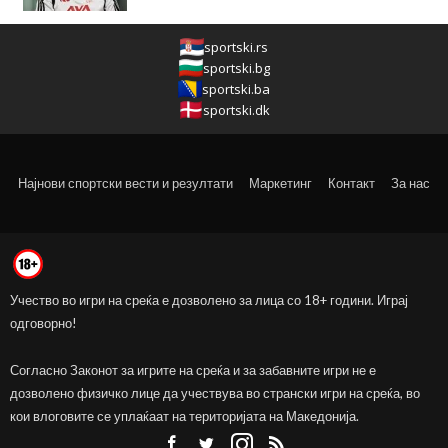
sportski.rs
sportski.bg
sportski.ba
sportski.dk
Најнови спортски вести и резултати
Маркетинг
Контакт
За нас
Учество во игри на среќа е дозволено за лица со 18+ години. Играј
одговорно!
Согласно Законот за игрите на среќа и за забавните игри не е
дозволено физичко лице да учествува во странски игри на среќа, во
кои влоговите се уплаќаат на територијата на Македонија.