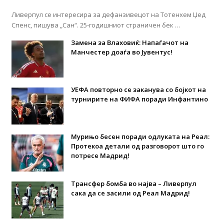
Ливерпул се интересира за дефанзивецот на Тотенхем Џед
Спенс, пишува „Сан“. 25-годишниот страничен бек …
Замена за Влаховиќ: Напаѓачот на
Манчестер доаѓа во Јувентус!
УЕФА повторно се заканува со бојкот на
турнирите на ФИФА поради Инфантино
Мурињо бесен поради одлуката на Реал:
Протекоа детали од разговорот што го
потресе Мадрид!
Трансфер бомба во најва – Ливерпул
сака да се засили од Реал Мадрид!