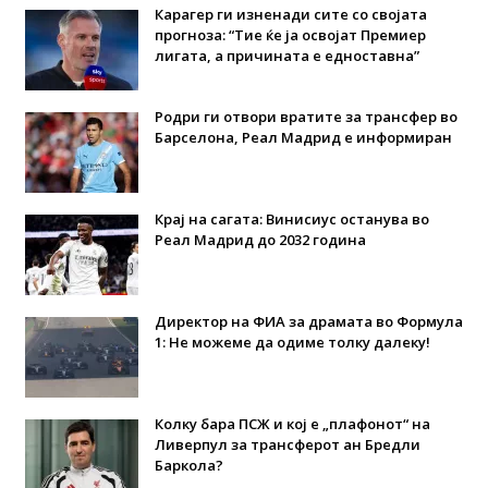
Карагер ги изненади сите со својата
прогноза: “Тие ќе ја освојат Премиер
лигата, а причината е едноставна”
Родри ги отвори вратите за трансфер во
Барселона, Реал Мадрид е информиран
Крај на сагата: Винисиус останува во
Реал Мадрид до 2032 година
Директор на ФИА за драмата во Формула
1: Не можеме да одиме толку далеку!
Колку бара ПСЖ и кој е „плафонот“ на
Ливерпул за трансферот ан Бредли
Баркола?