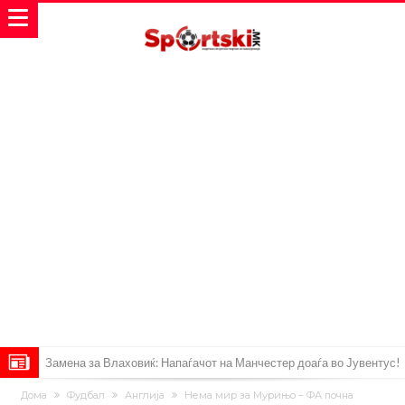
Замена за Влаховиќ: Напаѓачот на Манчестер доаѓа во Јувентус!
УЕФА повторно се заканува со бојкот на турнирите на ФИФА
Дома
Фудбал
Англија
Нема мир за Мурињо – ФА почна