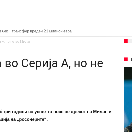
 бек – трансфер вреден 21 милион евра
д Турција
 А, но не во Милан
026)
 во Серија А, но не
но
а Сити за 50 милиони евра
 репрезентативец со Ливерпул
т на Манчестер доаѓа во Јувентус!
 бојкот на турнирите на ФИФА поради Инфантино
 на Реал: Протекоа детали од разговорот што го потресе Мадрид!
 три години со успех го носеше дресот на Милан и
ција на „росонерите“.
верпул сака да се засили од Реал Мадрид!