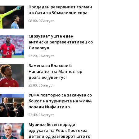
Продаден резервниот голман
на Сити за 50 милиони евра
08:00, 07 август
Сврзуваат уште еден
англиски репрезентативец со
Ливерпул
23:20, 06 август
Замена за Влаховиќ:
Напаѓачот на Манчестер
доаѓа во Јувентус!
23:00, 06 август
УЕФА повторно се заканува со
бојкот на турнирите на ФИФА
поради Инфантино
22:40, 06 август
Мурињо бесен поради
одлуката на Реал: Протекоа
детали од разговорот што го