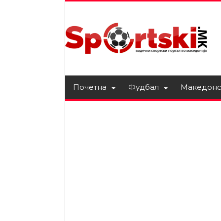
Почетна
Фудбал
Македонс