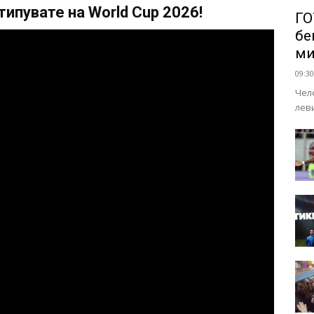
ипувате на World Cup 2026!
ГО
бе
ми
09:30
Чел
лев