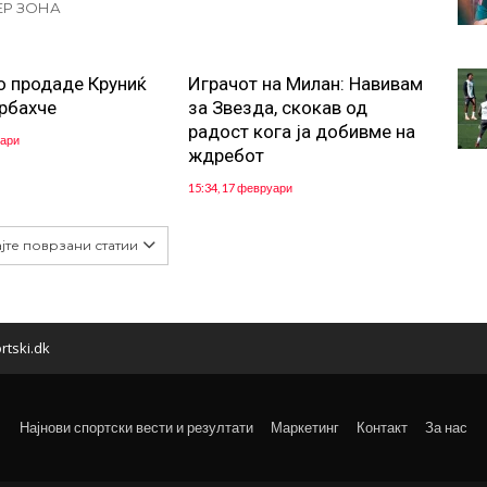
ЕР ЗОНА
о продаде Круниќ
Играчот на Милан: Навивам
рбахче
за Звезда, скокав од
радост кога ја добивме на
уари
ждребот
15:34, 17 февруари
јте поврзани статии
rtski.dk
Најнови спортски вести и резултати
Маркетинг
Контакт
За нас