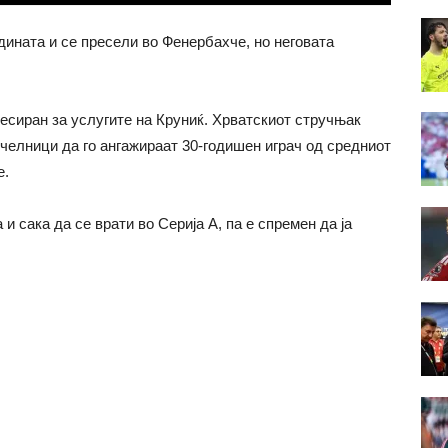
едината и се пресели во Фенербахче, но неговата
есиран за услугите на Круниќ. Хрватскиот стручњак
челници да го ангажираат 30-годишен играч од средниот
е.
и сака да се врати во Серија А, па е спремен да ја