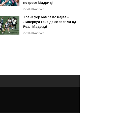
потресе Мадрид!
22:20, 06 август
Трансфер бомба во најва –
Ливерпул сака да се засили од
Реал Мадрид!
22:00, 06 август