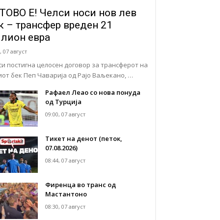
ТОВО Е! Челси носи нов лев
к – трансфер вреден 21
лион евра
, 07 август
си постигна целосен договор за трансферот на
иот бек Пеп Чаварија од Рајо Ваљекано, …
Рафаел Леао со нова понуда
од Турција
09:00, 07 август
Тикет на денот (петок,
07.08.2026)
08:44, 07 август
Фиренца во транс од
Мастантоно
08:30, 07 август