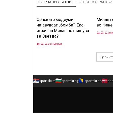
ПОВРЗАНИ СТАТИИ
ПОВЕЌЕ ВО ТРАНСФ
Српските медиуми
Милан г
најавуваат „бомба“: Екс-
во Фене
играч на Милан потпишува
21:07, 11 јан
за Звезда?!
16:05, 01 септември
Прочита
sportski.rs
sportski.bg
sportski.ba
spo