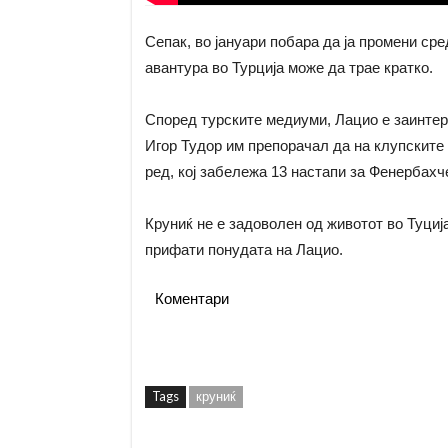
Сепак, во јануари побара да ја промени ср
авантура во Турција може да трае кратко.
Според турските медиуми, Лацио е заинтер
Игор Тудор им препорачал да на клупските 
ред, кој забележа 13 настапи за Фенербахч
Круниќ не е задоволен од животот во Туција 
прифати понудата на Лацио.
Коментари
Tags
круниќ