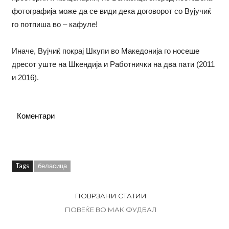
фотографија може да се види дека договорот со Вујучиќ
го потпиша во – кафуле!
Иначе, Вујчиќ покрај Шкупи во Македонија го носеше
дресот уште на Шкендија и Работнички на два пати (2011
и 2016).
Коментари
Tags
беласица
ПОВРЗАНИ СТАТИИ
ПОВЕЌЕ ВО МАК ФУДБАЛ