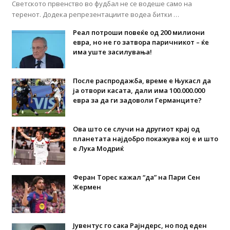
Светското првенство во фудбал не се водеше само на
теренот. Додека репрезентациите водеа битки …
Реал потроши повеќе од 200 милиони
евра, но не го затвора паричникот – ќе
има уште засилувања!
После распродажба, време е Њукасл да
ја отвори касата, дали има 100.000.000
евра за да ги задоволи Германците?
Ова што се случи на другиот крај од
планетата најдобро покажува кој е и што
е Лука Модриќ
Феран Торес кажал “да” на Пари Сен
Жермен
Јувентус го сака Рајндерс, но под еден