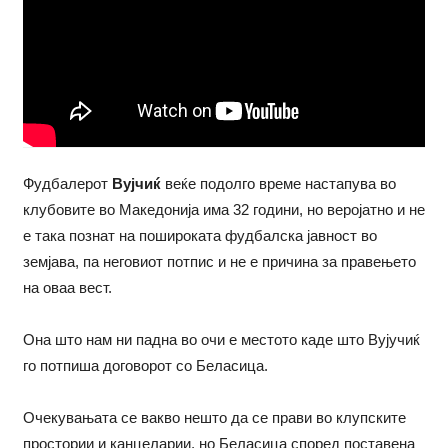
Фудбалерот
Вујчиќ
веќе подолго време настапува во
клубовите во Македонија има 32 години, но веројатно и не
е така познат на пошироката фудбалска јавност во
земјава, па неговиот потпис и не е причина за правењето
на оваа вест.
Она што нам ни падна во очи е местото каде што Вујучиќ
го потпиша договорот со Беласица.
Очекувањата се вакво нешто да се прави во клупските
простории и канцеларии, но Беласица според поставена