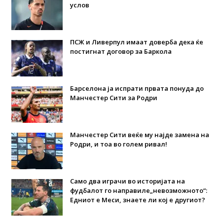
услов
ПСЖ и Ливерпул имаат доверба дека ќе
постигнат договор за Баркола
Барселона ја испрати првата понуда до
Манчестер Сити за Родри
Манчестер Сити веќе му најде замена на
Родри, и тоа во голем ривал!
Само два играчи во историјата на
фудбалот го направиле„невозможното“:
Едниот е Меси, знаете ли кој е другиот?