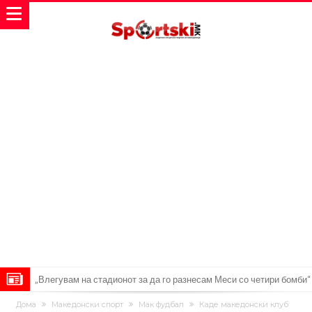
„Влегувам на стадионот за да го разнесам Меси со четири бомби“
Реал потроши повеќе од 200 милиони евра, но не го затвора
Дома
Македонски спорт
Мак фудбал
Каде македонски клуб