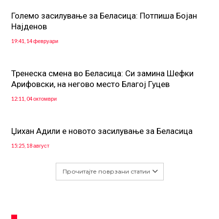
Големо засилување за Беласица: Потпиша Бојан
Најденов
19:41, 14 февруари
Тренеска смена во Беласица: Си замина Шефки
Арифовски, на негово место Благој Гуцев
12:11, 04 октомври
Џихан Адили е новото засилување за Беласица
15:25, 18 август
Прочитајте поврзани статии