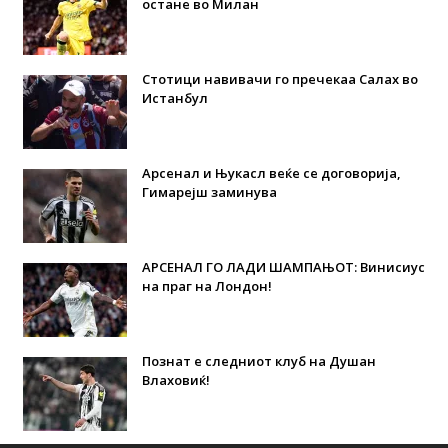
остане во Милан
Стотици навивачи го пречекаа Салах во
Истанбул
Арсенал и Њукасл веќе се договорија,
Гимарејш заминува
АРСЕНАЛ ГО ЛАДИ ШАМПАЊОТ: Винисиус
на праг на Лондон!
Познат е следниот клуб на Душан
Влаховиќ!