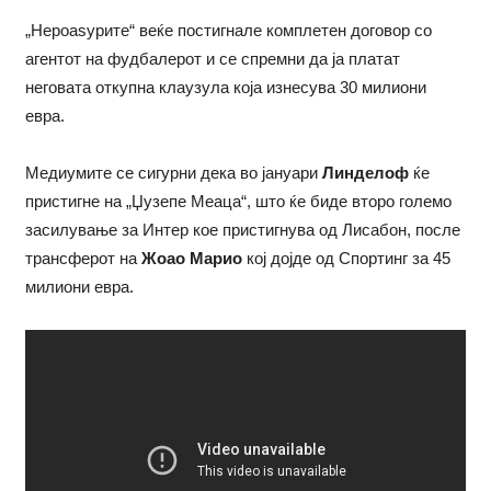
„Нероаѕурите“ веќе постигнале комплетен договор со
агентот на фудбалерот и се спремни да ја платат
неговата откупна клаузула која изнесува 30 милиони
евра.
Медиумите се сигурни дека во јануари
Линделоф
ќе
пристигне на „Џузепе Меаца“, што ќе биде второ големо
засилување за Интер кое пристигнува од Лисабон, после
трансферот на
Жоао Марио
кој дојде од Спортинг за 45
милиони евра.