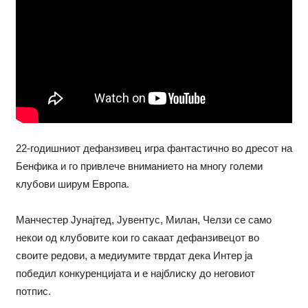
22-годишниот дефанзивец игра фантастично во дресот на
Бенфика и го привлече вниманието на многу големи
клубови ширум Европа.
Манчестер Јунајтед, Јувентус, Милан, Челзи се само
некои од клубовите кои го сакаат дефанзивецот во
своите редови, а медиумите тврдат дека Интер ја
победил конкуренцијата и е најблиску до неговиот
потпис.