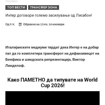
Лисабон!
понуди нов договор
Ливерпул понуди 100 милиони евра за Баркола, ПСЖ веднаш
ТОП ВЕСТИ
ТРАНСФЕР ЗОНА
побара уште 50 милиони
Јувентус се насочил кон напаѓач на Манчестер Јунајтед
Интер договори големо засилување од Лисабон!
Модриќ откри што го натерало да остане во Милан
Од
P. K.
Објавено на
13:46, 14 ноември
Стотици навивачи го пречекаа Салах во Истанбул
Арсенал и Њукасл веќе се договорија, Гимарејш заминува
АРСЕНАЛ ГО ЛАДИ ШАМПАЊОТ: Винисиус на праг на Лондон!
Италијанските медиуми тврдат дека Интер е на добар
Познат е следниот клуб на Душан Влаховиќ!
пат да го комплетира трансферот на дефанзивецот на
Бенфика и шведската репрезентација, Виктор
Линделоф.
Како ПАМЕТНО да типувате на World
Cup 2026!