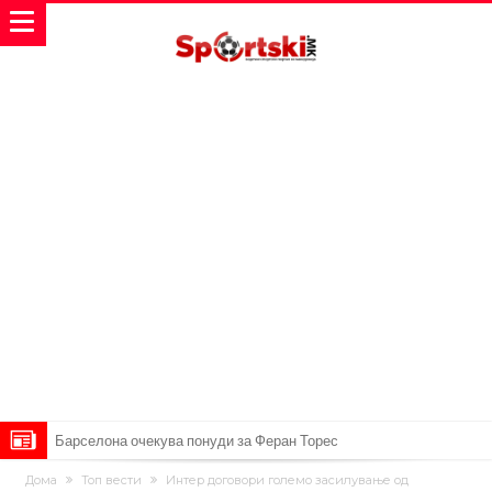
Барселона очекува понуди за Феран Торес
Винисиус ги избриша сите објави на Инстаграм откако Реал му
Дома
Топ вести
Интер договори големо засилување од