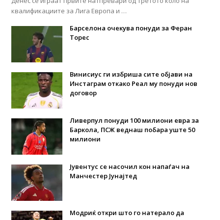
Денес се играат првите натпревари од третото коло на
квалификациите за Лига Европа и …
Барселона очекува понуди за Феран
Торес
Винисиус ги избриша сите објави на
Инстаграм откако Реал му понуди нов
договор
Ливерпул понуди 100 милиони евра за
Баркола, ПСЖ веднаш побара уште 50
милиони
Јувентус се насочил кон напаѓач на
Манчестер Јунајтед
Модриќ откри што го натерало да