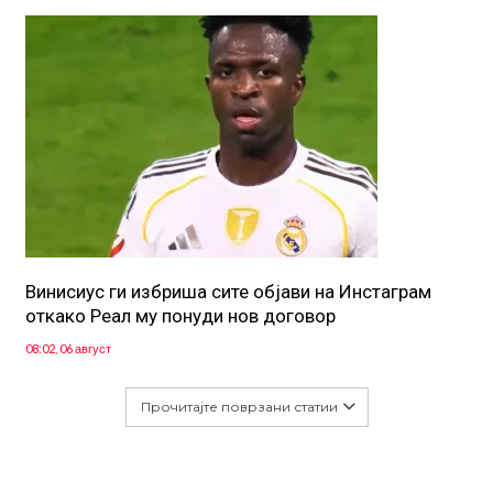
Винисиус ги избриша сите објави на Инстаграм
откако Реал му понуди нов договор
08:02, 06 август
Прочитајте поврзани статии