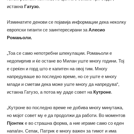
истакна
Гатузо.
Изминатите денови се појавија информации дека неколку
европски гиганти се заинтересирани за
Алесио
Ромањоли.
„Тоа се само непотребни шпекулации. Ромањоли е
недопирлив и ќе остане во Милан уште многу години. Тој
е среќен и горд што е капитен на овој тим. Многу
напредуваше во последно време, но се уште е многу
млади и сметам дека може уште многу да напредува“,
истакна Гатузо, а потоа му даде совет на
Кутроне
.
„Кутроне во последно време не добива многу минутажа,
но мојот совет му е да продолжи да работи. Во моментов
Пјонтек
е во страшна форма, а ние играме само со еден
напаѓач. Сепак, Патрик е многу важен за тимот и има