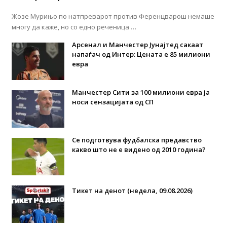
Жозе Мурињо по натпреварот против Ференцварош немаше
многу да каже, но со едно реченица …
Арсенал и Манчестер Јунајтед сакаат
напаѓач од Интер: Цената е 85 милиони
евра
Манчестер Сити за 100 милиони евра ја
носи сензацијата од СП
Се подготвува фудбалска предавство
какво што не е видено од 2010 година?
Тикет на денот (недела, 09.08.2026)