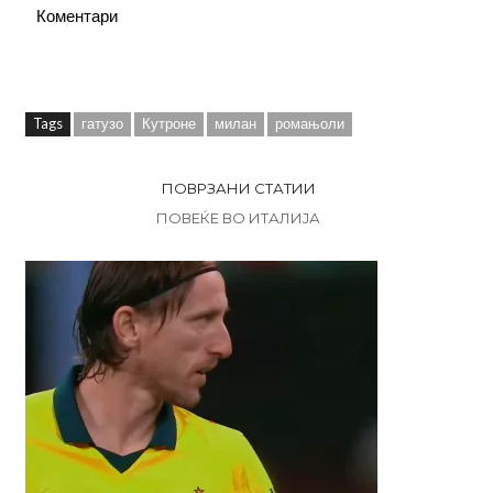
Коментари
Tags
гатузо
Кутроне
милан
ромањоли
ПОВРЗАНИ СТАТИИ
ПОВЕЌЕ ВО ИТАЛИЈА