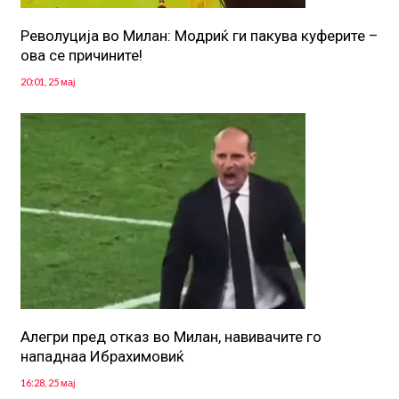
Револуција во Милан: Модриќ ги пакува куферите –
ова се причините!
20:01, 25 мај
Алегри пред отказ во Милан, навивачите го
нападнаа Ибрахимовиќ
16:28, 25 мај