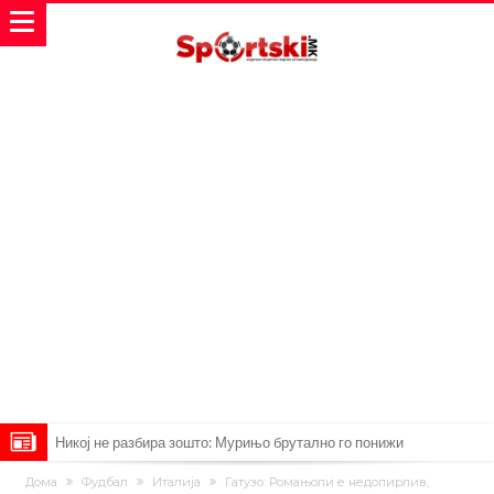
Манчестер Сити за 100 милиони евра ја носи сензацијата од СП
Дома
Фудбал
Италија
Гатузо: Ромањоли е недопирлив,