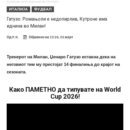
Кутроне има иднина во Милан!
Се подготвува фудбалска предавство какво што не е видено од
ИТАЛИЈА
ФУДБАЛ
2010 година?
Тикет на денот (недела, 09.08.2026)
Гатузо: Ромањоли е недопирлив, Кутроне има
иднина во Милан!
Само во Турција: Салах доби милиони, а потоа градоначалникот
го остави без зборови
Зборови кои сите ги чекаа, Симеоне го спореди Алварез со
Од
P. K.
Објавено на
15:26, 01 март
Гризман
Реал Мадрид ја прекинува потрагата по нов играч за врска
Мекгрегор успешно опериран: Коленото е средено, се враќам
Тренерот на Милан, Џенаро Гатузо истакна дека на
неговиот тим му престојат 14 финалиња до крајот на
посилен од кога било
Ханси Флик не жали долго за Араухо, туку брзо најде замена во
сезоната.
англиската Премиер лига
Како ПАМЕТНО да типувате на World
Cup 2026!