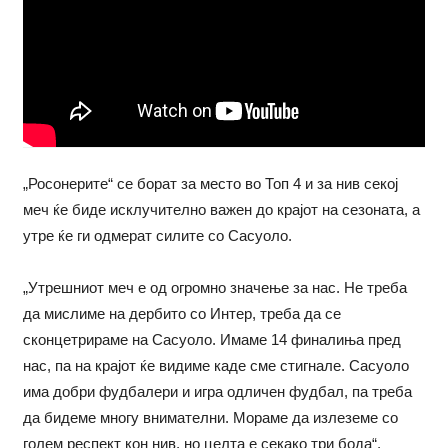
„Росонерите“ се борат за место во Топ 4 и за нив секој
меч ќе биде исклучително важен до крајот на сезоната, а
утре ќе ги одмерат силите со Сасуоло.
„Утрешниот меч е од огромно значење за нас. Не треба
да мислиме на дербито со Интер, треба да се
сконцетрираме на Сасуоло. Имаме 14 финалиња пред
нас, па на крајот ќе видиме каде сме стигнале. Сасуоло
има добри фудбалери и игра одличен фудбал, па треба
да бидеме многу внимателни. Мораме да излеземе со
голем респект кон нив, но целта е секако три бода“,