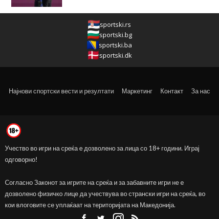
sportski.rs
sportski.bg
sportski.ba
sportski.dk
Најнови спортски вести и резултати
Маркетинг
Контакт
За нас
Учество во игри на среќа е дозволено за лица со 18+ години. Играј
одговорно!
Согласно Законот за игрите на среќа и за забавните игри не е
дозволено физичко лице да учествува во странски игри на среќа, во
кои влоговите се уплаќаат на територијата на Македонија.