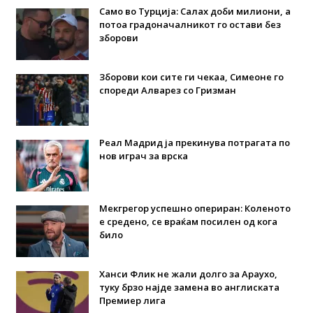
Само во Турција: Салах доби милиони, а
потоа градоначалникот го остави без
зборови
Зборови кои сите ги чекаа, Симеоне го
спореди Алварез со Гризман
Реал Мадрид ја прекинува потрагата по
нов играч за врска
Мекгрегор успешно опериран: Коленото
е средено, се враќам посилен од кога
било
Ханси Флик не жали долго за Араухо,
туку брзо најде замена во англиската
Премиер лига