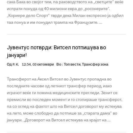
сака Бака во својот тим, па раководството на „светците“ веќе
испрати понуда од 40 милиони евра до „росонерите“.
„Кориере дело Спорт“ тврди дека Милан експресно ја одбил
таа понуа и им понудил трампа на Французите. …
Јувентус потврди: Витсел потпишува во
јануари!
Од
P. K.
12:54, 03 октомври
Во :
Топ вести
,
Трансфер зона
Трансферот на Аксел Витсел во Јувентус пропадна во
последните часови од летниот трансфер период, иако
играчот веќе ги помина медицинските прегледи. Зенит се
премисли во последен момент и го стопираше трансферот,
па со оглед на фактот што на Витсел договорот му истекува
на лето, може слободно да потпише за „старата дама“ во
јануари. „Договорот на Витсел истекува на крајот на …