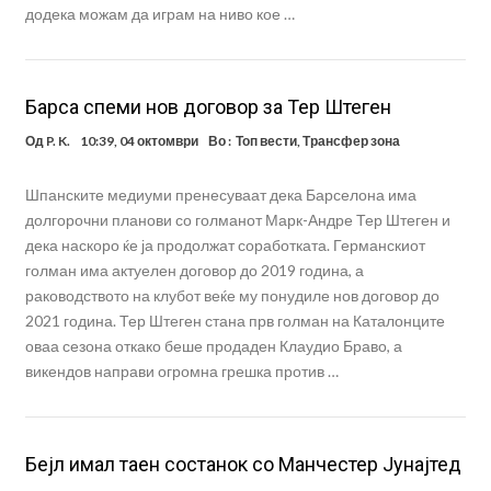
додека можам да играм на ниво кое …
Барса спеми нов договор за Тер Штеген
Од
P. K.
10:39, 04 октомври
Во :
Топ вести
,
Трансфер зона
Шпанските медиуми пренесуваат дека Барселона има
долгорочни планови со голманот Марк-Андре Тер Штеген и
дека наскоро ќе ја продолжат соработката. Германскиот
голман има актуелен договор до 2019 година, а
раководството на клубот веќе му понудиле нов договор до
2021 година. Тер Штеген стана прв голман на Каталонците
оваа сезона откако беше продаден Клаудио Браво, а
викендов направи огромна грешка против …
Бејл имал таен состанок со Манчестер Јунајтед