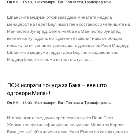
Од
P. K.
16:13, 03 октомври
Во :
Топ вести
,
Трансфер зона
Шпанските медуми откриваат дека минатата недела
менаџерот на Герет Бејл имал таен состанок со челниците на
Манчестер Јунајтед. Бејл е желба на Манчестер Јунајтед
веќе неколку години, но „црвените ѓаволи“ иако се обидоа
неколку пати, сепак не успеаа да го доведат од Реал Мадрид.
Шпанските медиуми тврдат дека Бејл не е задоволен во
Мадрид бидејќи го нема истиот статус на …
ПСЖ испрати понуда за Бака – еве што
одговори Милан!
Од
P. K.
13:03, 03 октомври
Во :
Топ вести
,
Трансфер зона
Италијанските медиуми пренесуваат дека Пари Сент
Жермен испратил официјална понуда до Милан за Карлос
Бака „тешка“ 40 милиони евра. Унаи Емери по секоја цена го