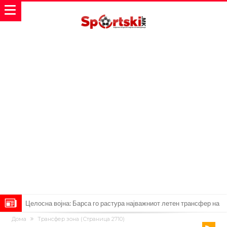
Целосна војна: Барса го растура најважниот летен трансфер на
Дома
Трансфер зона
(Страница 2710)
Атлетико?!
Инфантино имал љубовница: Испливаа скандалозни