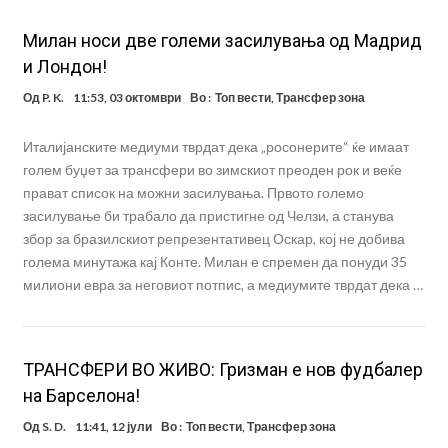
Милан носи две големи засилувања од Мадрид
и Лондон!
Од
P. K.
11:53, 03 октомври
Во :
Топ вести
,
Трансфер зона
Италијанските медиуми тврдат дека „росонерите“ ќе имаат
голем буџет за трансфери во зимскиот преоден рок и веќе
прават список на можни засилувања. Првото големо
засилување би трабало да пристигне од Челзи, а станува
збор за бразилскиот репрезентативец Оскар, кој не добива
голема минутажа кај Конте. Милан е спремен да понуди 35
милиони евра за неговиот потпис, а медиумите тврдат дека …
ТРАНСФЕРИ ВО ЖИВО: Гризман е нов фудбалер
на Барселона!
Од
S. D.
11:41, 12 јули
Во :
Топ вести
,
Трансфер зона