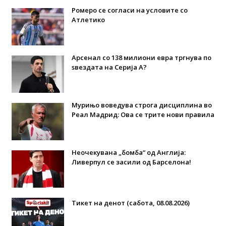
Ромеро се согласи на условите со
Атлетико
Арсенал со 138 милиони евра тргнува по
ѕвездата на Серија А?
Мурињо воведува строга дисциплина во
Реал Мадрид: Ова се трите нови правила
Неочекувана „бомба“ од Англија:
Ливерпул се засили од Барселона!
Тикет на денот (сабота, 08.08.2026)