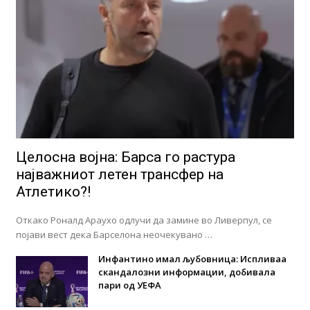
Целосна војна: Барса го растура
најважниот летен трансфер на
Атлетико?!
Откако Роналд Араухо одлучи да замине во Ливерпул, се
појави вест дека Барселона неочекувано …
Инфантино имал љубовница: Испливаа
скандалозни информации, добивала
пари од УЕФА