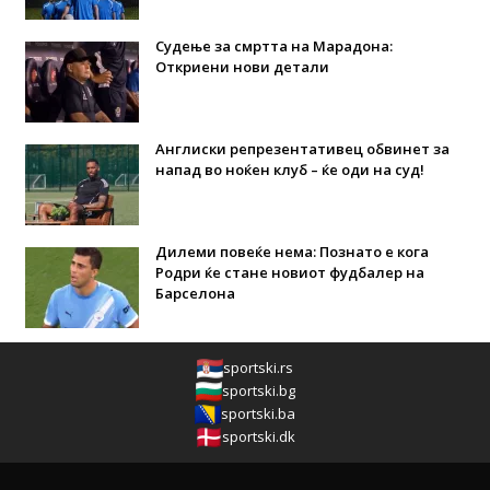
Судење за смртта на Марадона:
Откриени нови детали
Англиски репрезентативец обвинет за
напад во ноќен клуб – ќе оди на суд!
Дилеми повеќе нема: Познато е кога
Родри ќе стане новиот фудбалер на
Барселона
sportski.rs
sportski.bg
sportski.ba
sportski.dk