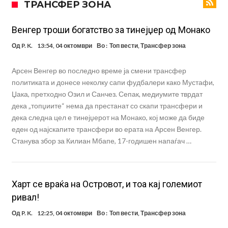
ТРАНСФЕР ЗОНА
информации, добивала пари од УЕФА
Ромеро се согласи на условите со Атлетико
Арсенал со 138 милиони евра тргнува по ѕвездата на Серија А?
Венгер троши богатство за тинејџер од Монако
Мурињо воведува строга дисциплина во Реал Мадрид: Ова се
Од
P. K.
13:54, 04 октомври
Во :
Топ вести
,
Трансфер зона
трите нови правила
Неочекувана „бомба“ од Англија: Ливерпул се засили од
Арсен Венгер во последно време ја смени трансфер
Барселона!
Тикет на денот (сабота, 08.08.2026)
политиката и донесе неколку сапи фудбалери како Мустафи,
Џака, претходно Озил и Санчез. Сепак, медиумите тврдат
Судење за смртта на Марадона: Откриени нови детали
дека „топџиите“ нема да престанат со скапи трансфери и
Англиски репрезентативец обвинет за напад во ноќен клуб – ќе
дека следна цел е тинејџерот на Монако, кој може да биде
еден од најскапите трансфери во ерата на Арсен Венгер.
оди на суд!
Дилеми повеќе нема: Познато е кога Родри ќе стане новиот
Станува збор за Килиан Мбапе, 17-годишен напаѓач …
фудбалер на Барселона
Харт се враќа на Островот, и тоа кај големиот
ривал!
Од
P. K.
12:25, 04 октомври
Во :
Топ вести
,
Трансфер зона