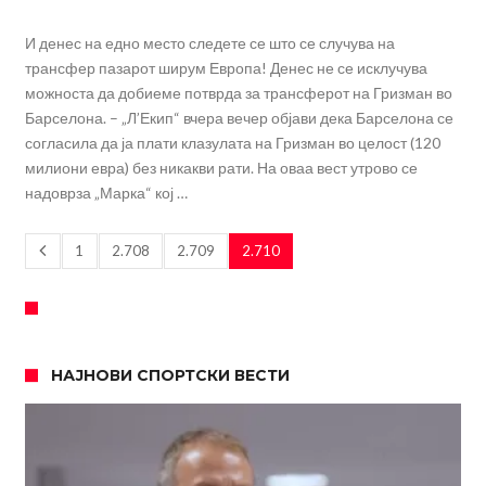
И денес на едно место следете се што се случува на
трансфер пазарот ширум Европа! Денес не се исклучува
можноста да добиеме потврда за трансферот на Гризман во
Барселона. – „Л’Екип“ вчера вечер објави дека Барселона се
согласила да ја плати клазулата на Гризман во целост (120
милиони евра) без никакви рати. На оваа вест утрово се
надоврза „Марка“ кој …
1
2.708
2.709
2.710
НАЈНОВИ СПОРТСКИ ВЕСТИ