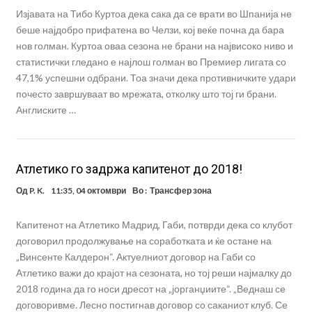
Изјавата на Тибо Куртоа дека сака да се врати во Шпанија не
беше најдобро прифатена во Челзи, кој веќе почна да бара
нов голман. Куртоа оваа сезона не брани на највисоко ниво и
статистички гледано е најлош голман во Премиер лигата со
47,1% успешни одбрани. Тоа значи дека противничките удари
почесто завршуваат во мрежата, отколку што тој ги брани.
Англиските …
Атлетико го задржа капитенот до 2018!
Од
P. K.
11:35, 04 октомври
Во :
Трансфер зона
Капитенот на Атлетико Мадрид, Габи, потврди дека со клубот
договорил продолжување на соработката и ќе остане на
„Винсенте Калдерон“. Актуелниот договор на Габи со
Атлетико важи до крајот на сезоната, но тој реши најмалку до
2018 година да го носи дресот на „јорганџиите“. „Веднаш се
договоривме. Лесно постигнав договор со саканиот клуб. Се