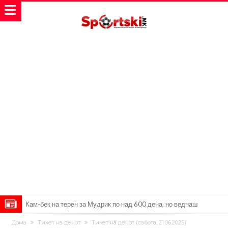
Кам-бек на терен за Мудрик по над 600 дена, но веднаш
заМИнува на позајмица!?
Џејк Пол започнува голем напад на УФЦ
Дома
Тикет на денот
Тикет на денот (сабота, 21.06.2025)