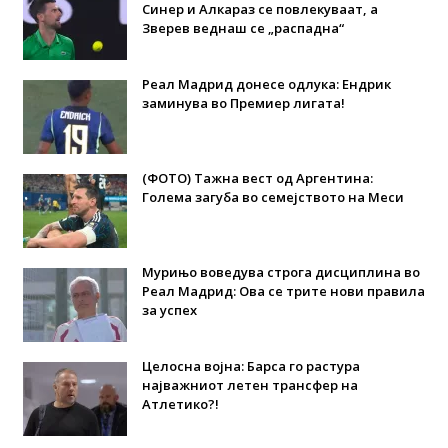
Синер и Алкараз се повлекуваат, а
Зверев веднаш се „распадна“
Реал Мадрид донесе одлука: Eндрик
заминува во Премиер лигата!
(ФОТО) Тажна вест од Аргентина:
Голема загуба во семејството на Меси
Мурињо воведува строга дисциплина во
Реал Мадрид: Ова се трите нови правила
за успех
Целосна војна: Барса го растура
најважниот летен трансфер на
Атлетико?!