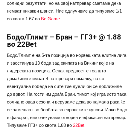
солидни резултати, но на овој натпревар сметаме дека
немаат никакви шанси. Ние одлучивме да типуваме 1/1
со квота 1.67 во
Bc.Game
.
Бодо/Глимт – Бран – ГГ3+ @ 1.88
во 22Bet
Бодо/Глимт е на 5-та позиција во норвешката елитна лига
и заостанува 13 бода зад екипата на Викинг кој е на
лидерската позиција. Сепак предност е тоа што
домаќините имаат 4 натпревари помалку, па со
евентуална победа на сите тие дуели би се доближиле
до врвот. На гости им доаѓа Бран, тимот кој игра исто така
солидно оваа сезона и веруваме дека во најмала рака ќе
се замешаат во борбата за европските купови. Иако Бодо
е фаворит, ние очекуваме отворен и ефикасен натпревар.
Типуваме ГГ3+ со квота 1.88 во
22Bet
.