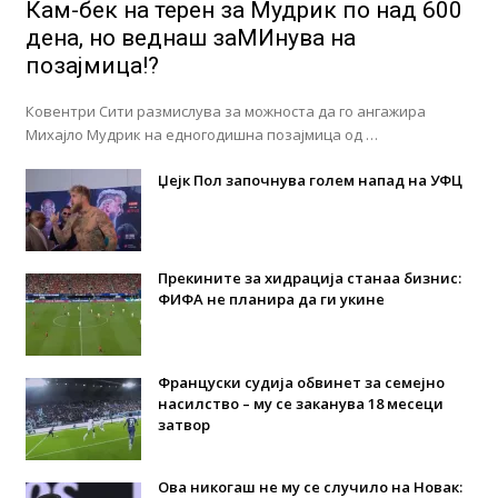
Кам-бек на терен за Мудрик по над 600
дена, но веднаш заМИнува на
позајмица!?
Ковентри Сити размислува за можноста да го ангажира
Михајло Мудрик на едногодишна позајмица од …
Џејк Пол започнува голем напад на УФЦ
Прекините за хидрација станаа бизнис:
ФИФА не планира да ги укине
Француски судија обвинет за семејно
насилство – му се заканува 18 месеци
затвор
Ова никогаш не му се случило на Новак: