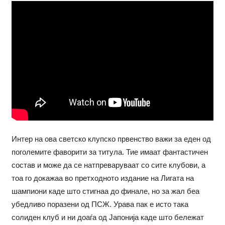
Интер на ова светско клупско првенство важи за еден од
поголемите фаворити за титула. Тие имаат фантастичен
состав и може да се натпреваруваат со сите клубови, а
тоа го докажаа во претходното издание на Лигата на
шампиони каде што стигнаа до финале, но за жал беа
убедливо поразени од ПСЖ. Урава пак е исто така
солиден клуб и ни доаѓа од Јапонија каде што бележат