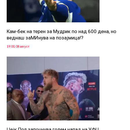
Кам-бек на терен за Мудрик по над 600 дена, но
веднаш заМИнува на позајмица!?
19:00, 08 август
Џејк Пол започнува голем напад на УФЦ