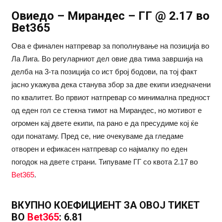
Овиедо – Мирандес – ГГ @ 2.17 во
Bet365
Ова е финален натпревар за пополнување на позиција во
Ла Лига. Во регуларниот дел овие два тима завршија на
делба на 3-та позиција со ист број бодови, па тој факт
јасно укажува дека станува збор за две екипи изедначени
по квалитет. Во првиот натпревар со минимална предност
од еден гол се стекна тимот на Мирандес, но мотивот е
огромен кај двете екипи, па рано е да пресудиме кој ќе
оди понатаму. Пред се, ние очекуваме да гледаме
отворен и ефикасен натпревар со најмалку по еден
погодок на двете страни. Типуваме ГГ со квота 2.17 во
Bet365
.
ВКУПНО КОЕФИЦИЕНТ ЗА ОВОЈ ТИКЕТ
ВО
Bet365
: 6.81