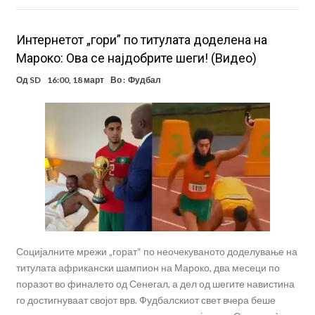
Интернетот „гори” по титулата доделена на
Мароко: Ова се најдобрите шеги! (Видео)
Од
SD
16:00, 18 март
Во :
Фудбал
Социјалните мрежи „горат“ по неочекуваното доделување на
титулата африкански шампион на Мароко, два месеци по
поразот во финалето од Сенегал, а дел од шегите навистина
го достигнуваат својот врв. Фудбалскиот свет вчера беше