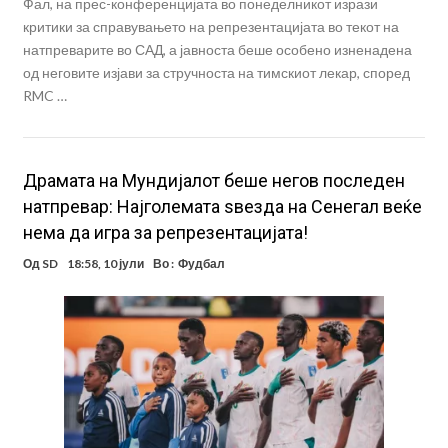
Фал, на прес-конференцијата во понеделникот изрази
критики за справувањето на репрезентацијата во текот на
натпреварите во САД, а јавноста беше особено изненадена
од неговите изјави за стручноста на тимскиот лекар, според
RMC …
Драмата на Мундијалот беше негов последен
натпревар: Најголемата ѕвезда на Сенегал веќе
нема да игра за репрезентацијата!
Од
SD
18:58, 10 јули
Во :
Фудбал