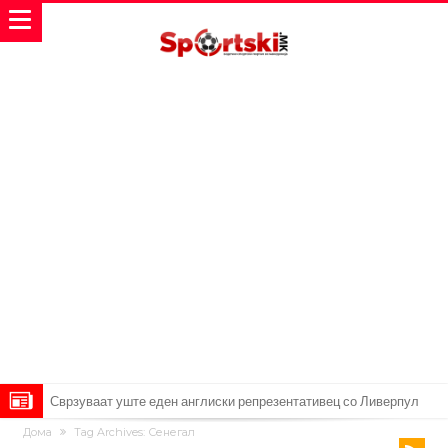
Замена за Влаховиќ: Напаѓачот на Манчестер доаѓа во Јувентус!
Дома
Tag Archives: Сенегал
УЕФА повторно се заканува со бојкот на турнирите на ФИФА