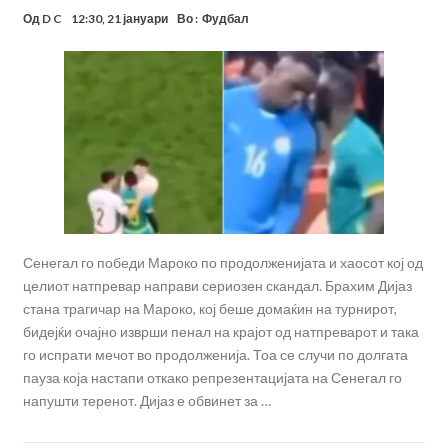
Од
D C
12:30, 21 јануари
Во :
Фудбал
Сенегал го победи Мароко по продолженијата и хаосот кој од
целиот натпревар направи сериозен скандал. Брахим Дијаз
стана трагичар на Мароко, кој беше домаќин на турнирот,
бидејќи очајно изврши пенал на крајот од натпреварот и така
го испрати мечот во продолженија. Тоа се случи по долгата
пауза која настапи откако репрезентацијата на Сенегал го
напушти теренот. Дијаз е обвинет за …