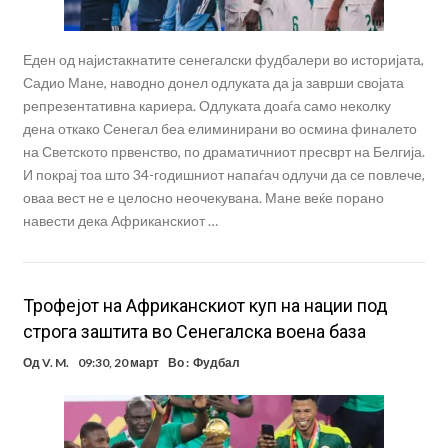
Еден од најистакнатите сенегалски фудбалери во историјата,
Садио Мане, наводно донел одлуката да ја заврши својата
репрезентативна кариера. Одлуката доаѓа само неколку
дена откако Сенегал беа елиминирани во осмина финалето
на Светското првенство, по драматичниот пресврт на Белгија.
И покрај тоа што 34-годишниот напаѓач одлучи да се повлече,
оваа вест не е целосно неочекувана. Мане веќе порано
навести дека Африканскиот …
Трофејот на Африканскиот куп на нации под
строга заштита во Сенегалска воена база
Од
V. M.
09:30, 20 март
Во :
Фудбал