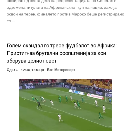
шокиран од веста дека на репрезентацијата на Сенегал è
одземена титулата на Африканскиот куп на нации, иако ја
освои на терен, финалето против Мароко беше регистрирано
со …
Голем скандал го тресе фудбалот во Африка:
Пристигнаа брутални соопштенија за кои
зборува целиот свет
Од
D C
12:30, 18 март
Во :
Моторспорт