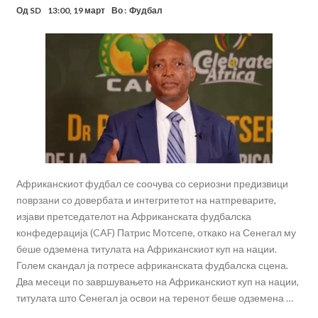
Од
SD
13:00, 19 март
Во :
Фудбал
Африканскиот фудбал се соочува со сериозни предизвици
поврзани со довербата и интегритетот на натпреварите,
изјави претседателот на Африканската фудбалска
конфедерација (CAF) Патрис Мотсепе, откако на Сенегал му
беше одземена титулата на Африканскиот куп на нации.
Голем скандал ја потресе африканската фудбалска сцена.
Два месеци по завршувањето на Африканскиот куп на нации,
титулата што Сенегал ја освои на теренот беше одземена …