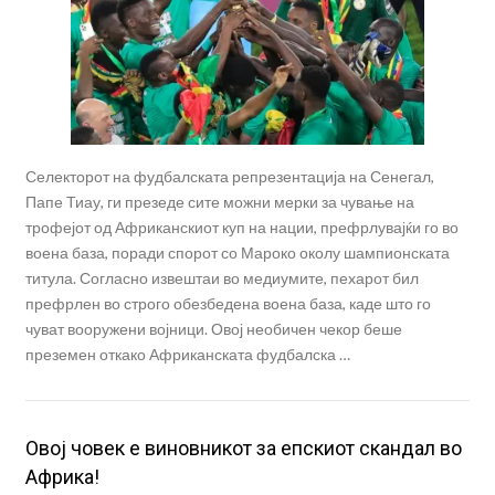
Селекторот на фудбалската репрезентација на Сенегал,
Папе Тиау, ги презеде сите можни мерки за чување на
трофејот од Африканскиот куп на нации, префрлувајќи го во
воена база, поради спорот со Мароко околу шампионската
титула. Согласно извештаи во медиумите, пеxарот бил
префрлен во строго обезбедена воена база, каде што го
чуват вооружени војници. Овој необичен чекор беше
преземен откако Африканската фудбалска …
Oвој човек е виновникот за епскиот скандал во
Африка!