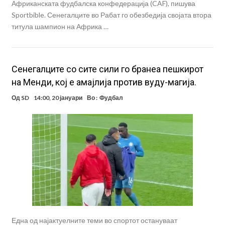
Африканската фудбалска конфедерација (CAF), пишува
Sportbible. Сенегалците во Рабат го обезбедија својата втора
титула шампион на Африка …
Сенегалците со сите сили го бранеа пешкирот
на Менди, кој е амајлија против вуду-магија.
Од
SD
14:00, 20 јануари
Во :
Фудбал
Една од најактуелните теми во спортот остануваат