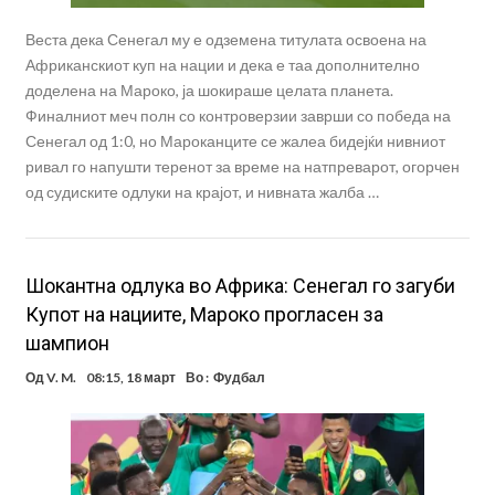
Веста дека Сенегал му е одземена титулата освоена на
Африканскиот куп на нации и дека е таа дополнително
доделена на Мароко, ја шокираше целата планета.
Финалниот меч полн со контроверзии заврши со победа на
Сенегал од 1:0, но Мароканците се жалеа бидејќи нивниот
ривал го напушти теренот за време на натпреварот, огорчен
од судиските одлуки на крајот, и нивната жалба …
Шокантна одлука во Африка: Сенегал го загуби
Купот на нациите, Мароко прогласен за
шампион
Од
V. M.
08:15, 18 март
Во :
Фудбал