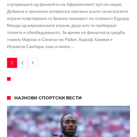
случувањата од финалето на Африканскиот куп на нации.
Добиена е прилично интересна причина зошто сенегалските
играчи пожртвувано го бранеа пешкирот на голманот Едуард
Менди од мароканските играчи, деца што ги прибираат
топките и обезбедувањето. За време на финалната средба
помеѓу Мароко и Сенегал во Рабат, Ашраф Хакими и
Исмаела Саибари, како и некои …
1
2
НАЈНОВИ СПОРТСКИ ВЕСТИ