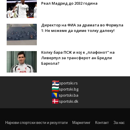
Реал Мадрид до 2032 година
Директор на ФИА за драмата во Формула
1: Не можеме да одиме толку далеку!
Колку бара ПСЖ и кој е „плафонот“ на
Ливерпул за трансферот ан Бредли
Баркола?
sportski.rs
sportski.bg
sportski.ba
sportski.dk
Најнови спортски вести и резултати
Маркетинг
Контакт
За нас