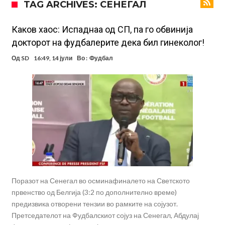
TAG ARCHIVES: СЕНЕГАЛ
поради Инфантино
Мурињо бесен поради одлуката на Реал: Протекоа детали од
разговорот што го потресе Мадрид!
Трансфер бомба во најва – Ливерпул сака да се засили од Реал
Каков хаос: Испаднаа од СП, па го обвинија
докторот на фудбалерите дека бил гинеколог!
Мадрид!
Карагер ги изненади сите со својата прогноза: “Тие ќе ја освојат
Од
SD
16:49, 14 јули
Во :
Фудбал
Премиер лигата, а причината е едноставна”
Родри ги отвори вратите за трансфер во Барселона, Реал Мадрид
е информиран
Крај на сагата: Винисиус останува во Реал Мадрид до 2032
година
Директор на ФИА за драмата во Формула 1: Не можеме да одиме
толку далеку!
Колку бара ПСЖ и кој е „плафонот“ на Ливерпул за трансферот
ан Бредли Баркола?
Поразот на Сенегал во осминафиналето на Светското
првенство од Белгија (3:2 по дополнително време)
предизвика отворени тензии во рамките на сојузот.
Претседателот на Фудбалскиот сојуз на Сенегал, Абдулај