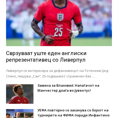
Сврзуваат уште еден англиски
репрезентативец со Ливерпул
Ливерпул се интересира за дефанзивецот на Тотенхем Џед
Спенс, пишува „Сан“. 25-годишниот страничен бек …
Замена за Влаховиќ: Напаѓачот на
Манчестер доаѓа во Јувентус!
УЕФА повторно се заканува со бојкот на
турнирите на ФИФА поради Инфантино