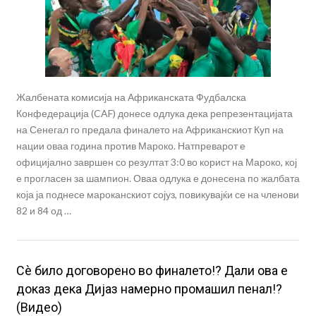
Жалбената комисија на Африканската Фудбалска
Конфедерација (CAF) донесе одлука дека репрезентацијата
на Сенегал го предала финалето на Африканскиот Куп на
нации оваа година против Мароко. Натпреварот е
официјално завршен со резултат 3:0 во корист на Мароко, кој
е прогласен за шампион. Оваа одлука е донесена по жалбата
која ја поднесе мароканскиот сојуз, повикувајќи се на членови
82 и 84 од …
Сè било договорено во финалето!? Дали ова е
доказ дека Дијаз намерно промашил пенал!?
(Видео)