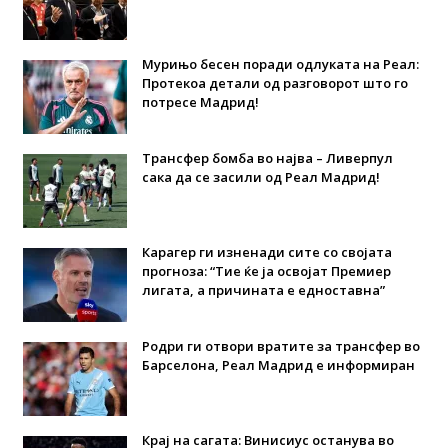
Мурињо бесен поради одлуката на Реал:
Протекоа детали од разговорот што го
потресе Мадрид!
Трансфер бомба во најва – Ливерпул
сака да се засили од Реал Мадрид!
Карагер ги изненади сите со својата
прогноза: “Тие ќе ја освојат Премиер
лигата, а причината е едноставна”
Родри ги отвори вратите за трансфер во
Барселона, Реал Мадрид е информиран
Крај на сагата: Винисиус останува во