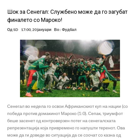
Шок за Сенегал: Службено може да го загубат
финалето со Мароко!
Од
SD
17:00, 20 јануари
Во :
Фудбал
Сенегал во недела го освои Африканскиот куп на нации (со
победа против домакинот Мароко (1:0). Сепак, триумфот
беше засенет од контроверзен потег на сенегалската
репрезентација која привремено го напушти теренот. Ова
може да ги доведе во ситуација да се соочат со казна од