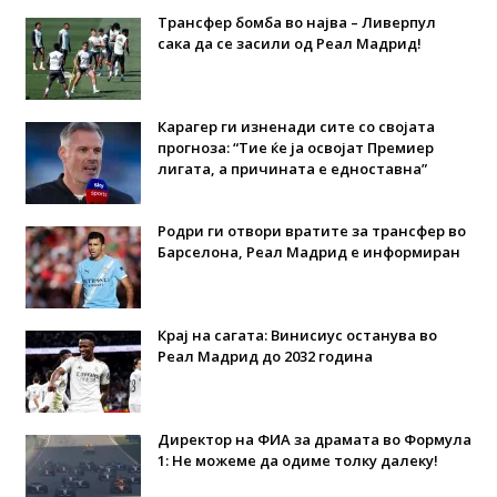
Трансфер бомба во најва – Ливерпул
сака да се засили од Реал Мадрид!
Карагер ги изненади сите со својата
прогноза: “Тие ќе ја освојат Премиер
лигата, а причината е едноставна”
Родри ги отвори вратите за трансфер во
Барселона, Реал Мадрид е информиран
Крај на сагата: Винисиус останува во
Реал Мадрид до 2032 година
Директор на ФИА за драмата во Формула
1: Не можеме да одиме толку далеку!