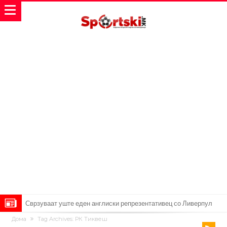
Сврзуваат уште еден англиски репрезентативец со Ливерпул
Дома
Tag Archives: РК Тиквеш
Замена за Влаховиќ: Напаѓачот на Манчестер доаѓа во Јувентус!