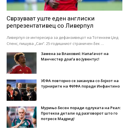
Сврзуваат уште еден англиски
репрезентативец со Ливерпул
Ливерпул се интересира за дефанзивецот на Тотенхем Џед
Спенс, пишува „Сан“. 25-годишниот страничен бек …
Замена за Влаховиќ: Напаѓачот на
Манчестер доаѓа во Јувентус!
УЕФА повторно се заканува со бојкот на
турнирите на ФИФА поради Инфантино
Мурињо бесен поради одлуката на Реал:
Протекоа детали од разговорот што го
потресе Мадрид!