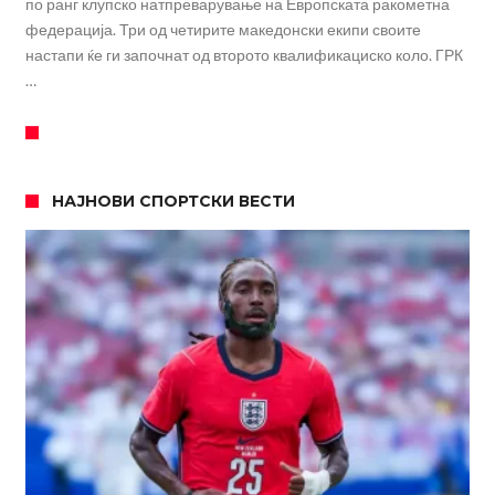
по ранг клупско натпреварување на Европската ракометна
федерација. Три од четирите македонски екипи своите
настапи ќе ги започнат од второто квалификациско коло. ГРК
…
НАЈНОВИ СПОРТСКИ ВЕСТИ