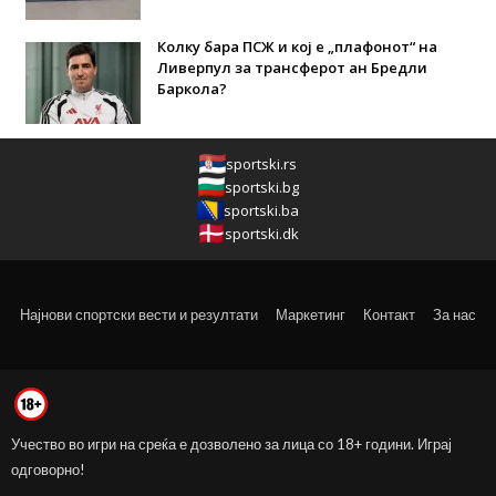
Колку бара ПСЖ и кој е „плафонот“ на
Ливерпул за трансферот ан Бредли
Баркола?
sportski.rs
sportski.bg
sportski.ba
sportski.dk
Најнови спортски вести и резултати
Маркетинг
Контакт
За нас
Учество во игри на среќа е дозволено за лица со 18+ години. Играј
одговорно!