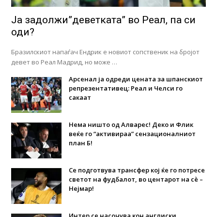
Ја задолжи”деветката” во Реал, па си
оди?
Бразилскиот напаѓач Ендрик е новиот сопственик на бројот
девет во Реал Мадрид, но може …
Арсенал ја одреди цената за шпанскиот
репрезентативец: Реал и Челси го
сакаат
Нема ништо од Алварес! Деко и Флик
веќе го “активираа” сензационалниот
план Б!
Се подготвува трансфер кој ќе го потресе
светот на фудбалот, во центарот на сè –
Нејмар!
Интер се насочува кон англиски