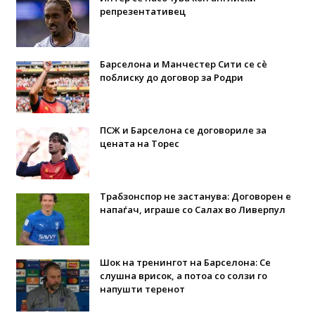
репрезентативец
Барселона и Манчестер Сити се сè
поблиску до договор за Родри
ПСЖ и Барселона се договориле за
цената на Торес
Трабзонспор не застанува: Договорен е
напаѓач, играше со Салах во Ливерпул
Шок на тренингот на Барселона: Се
слушна врисок, а потоа со солзи го
напушти теренот