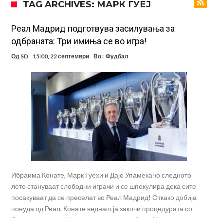
TAG ARCHIVES: МАРК ГУЕЈ
Челси го сакаат
Нема ништо од Алварес! Деко и Флик веќе го “активираа”
сензационалниот план Б!
Се подготвува трансфер кој ќе го потресе светот на фудбалот, во
Реал Мадрид подготвува засилувања за
одбраната: Три имиња се во игра!
центарот на сè – Нејмар!
Интер се насочува кон англиски репрезентативец
Од
SD
15:00, 22 септември
Во :
Фудбал
Барселона и Манчестер Сити се сè поблиску до договор за Родри
ПСЖ и Барселона се договориле за цената на Торес
Трабзонспор не застанува: Договорен е напаѓач, играше со Салах
во Ливерпул
Шок на тренингот на Барселона: Се слушна врисок, а потоа со
солзи го напушти теренот
Крај на сагата со Хари Кејн: Англичанецот ја соопшти конечната
одлука на раководството на Бајерн
Ибраима Конате, Марк Гуехи и Дајо Упамекано следното
лето стануваат слободни играчи и се шпекулира дека сите
посакуваат да се преселат во Реал Мадрид! Откако добија
понуда од Реал, Конате веднаш ја закочи процедурата со