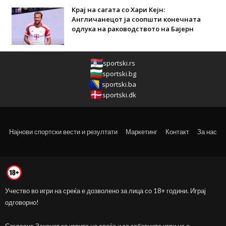
Крај на сагата со Хари Кејн:
Англичанецот ја соопшти конечната
одлука на раководството на Бајерн
sportski.rs
sportski.bg
sportski.ba
sportski.dk
Најнови спортски вести и резултати
Маркетинг
Контакт
За нас
Учество во игри на среќа е дозволено за лица со 18+ години. Играј
одговорно!
Согласно Законот за игрите на среќа и за забавните игри не е