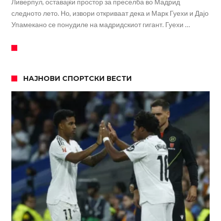
Ливерпул, оставајќи простор за преселба во Мадрид
следното лето. Но, извори откриваат дека и Марк Гуехи и Дајо
Упамекано се понудиле на мадридскиот гигант. Гуехи …
НАЈНОВИ СПОРТСКИ ВЕСТИ