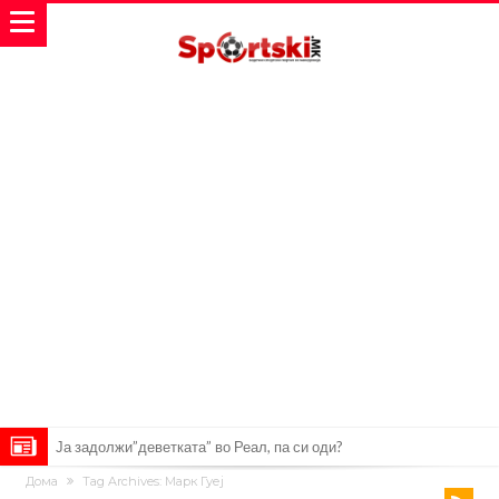
Ја задолжи”деветката” во Реал, па си оди?
Дома
Tag Archives: Марк Гуеј
Арсенал ја одреди цената за шпанскиот репрезентативец: Реал и