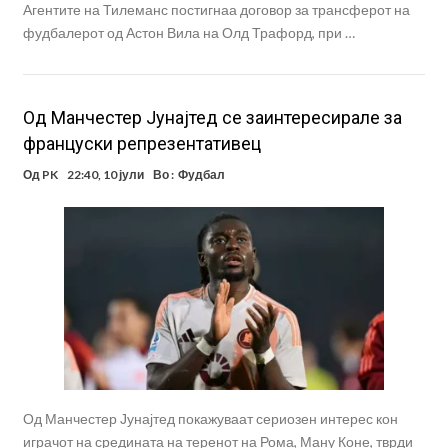
Агентите на Тилеманс постигнаа договор за трансферот на
фудбалерот од Астон Вила на Олд Трафорд, при …
Од Манчестер Јунајтед се заинтересирале за
француски репрезентативец
Од
PK
22:40, 10 јули
Во :
Фудбал
Од Манчестер Јунајтед покажуваат сериозен интерес кон
играчот на средината на теренот на Рома, Ману Коне, тврди