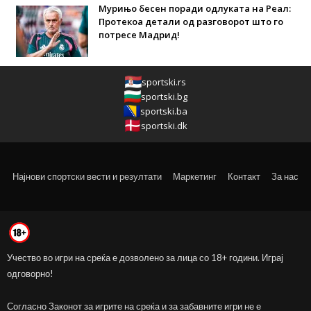
Мурињо бесен поради одлуката на Реал:
Протекоа детали од разговорот што го
потресе Мадрид!
sportski.rs
sportski.bg
sportski.ba
sportski.dk
Најнови спортски вести и резултати
Маркетинг
Контакт
За нас
Учество во игри на среќа е дозволено за лица со 18+ години. Играј
одговорно!
Согласно Законот за игрите на среќа и за забавните игри не е