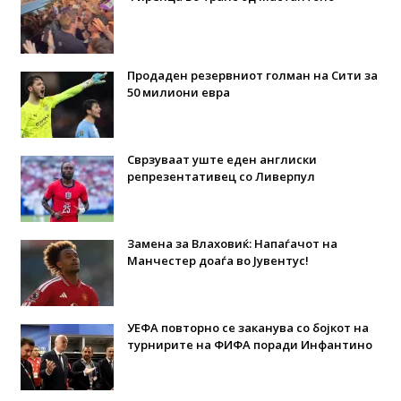
Продаден резервниот голман на Сити за
50 милиони евра
Сврзуваат уште еден англиски
репрезентативец со Ливерпул
Замена за Влаховиќ: Напаѓачот на
Манчестер доаѓа во Јувентус!
УЕФА повторно се заканува со бојкот на
турнирите на ФИФА поради Инфантино