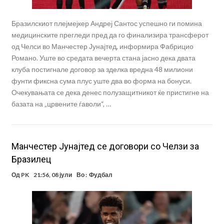
Бразилскиот плејмејкер Андреј Сантос успешно ги помина
медицинските прегледи пред да го финализира трансферот
од Челси во Манчестер Јунајтед, информира Фабрицио
Романо. Уште во средата вечерта стана јасно дека двата
клуба постигнале договор за зделка вредна 48 милиони
фунти фиксна сума плус уште два во форма на бонуси.
Очекувањата се дека денес полузащитникот ќе пристигне на
базата на „црвените ѓаволи“, …
Манчестер Јунајтед се договори со Челзи за
Бразилец
Од
PK
21:56, 08 јули
Во :
Фудбал