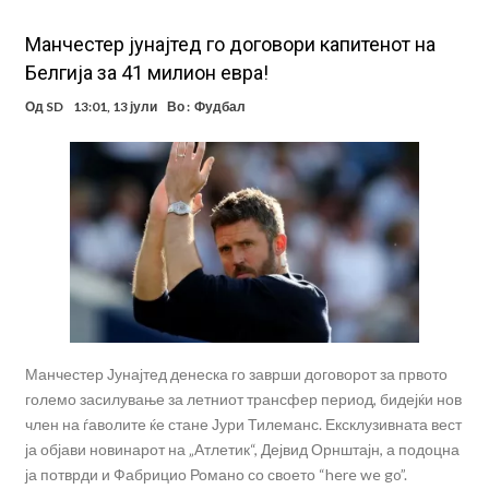
Maнчестер јунајтед го договори капитенот на
Белгија за 41 милион евра!
Од
SD
13:01, 13 јули
Во :
Фудбал
Манчестер Јунајтед денеска го заврши договорот за првото
големо засилување за летниот трансфер период, бидејќи нов
член на ѓаволите ќе стане Јури Тилеманс. Ексклузивната вест
ја објави новинарот на „Атлетик“, Дејвид Орнштајн, а подоцна
ја потврди и Фабрицио Романо со своето “here we go”.