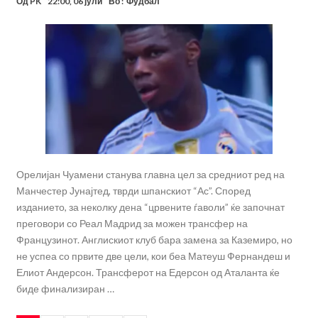
Од
PK
22:00, 06 јули
Во :
Фудбал
Орелијан Чуамени станува главна цел за средниот ред на
Манчестер Јунајтед, тврди шпанскиот “Ас”. Според
изданието, за неколку дена “црвените ѓаволи” ќе започнат
преговори со Реал Мадрид за можен трансфер на
Французинот. Англискиот клуб бара замена за Каземиро, но
не успеа со првите две цели, кои беа Матеуш Фернандеш и
Елиот Андерсон. Трансферот на Едерсон од Аталанта ќе
биде финализиран …