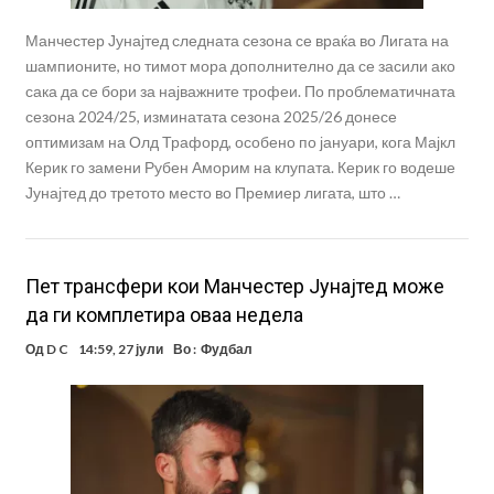
Манчестер Јунајтед следната сезона се враќа во Лигата на
шампионите, но тимот мора дополнително да се засили ако
сака да се бори за најважните трофеи. По проблематичната
сезона 2024/25, изминатата сезона 2025/26 донесе
оптимизам на Олд Трафорд, особено по јануари, кога Мајкл
Керик го замени Рубен Аморим на клупата. Керик го водеше
Јунајтед до третото место во Премиер лигата, што …
Пет трансфери кои Манчестер Јунајтед може
да ги комплетира оваа недела
Од
D C
14:59, 27 јули
Во :
Фудбал