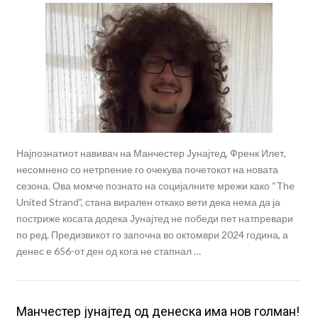
Најпознатиот навивач на Манчестер Јунајтед, Френк Илет,
несомнено со нетрпение го очекува почетокот на новата
сезона. Ова момче познато на социјалните мрежи како “The
United Strand”, стана вирален откако вети дека нема да ја
пострижe косата додека Јунајтед не победи пет натпревари
по ред. Предизвикот го започна во октомври 2024 година, а
денес е 656-от ден од кога не стапнал …
Манчестер јунајтед од денеска има нов голман!