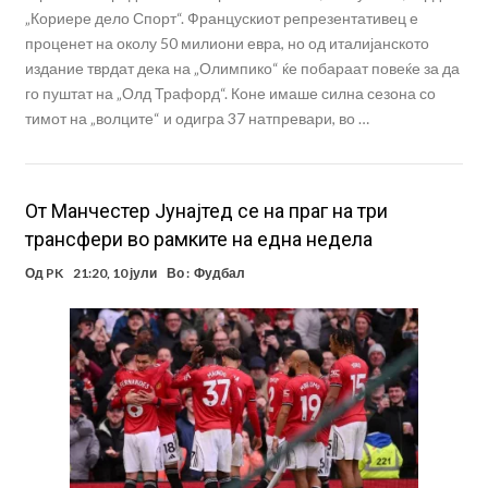
„Кориере дело Спорт“. Францускиот репрезентативец е
проценет на околу 50 милиони евра, но од италијанското
издание тврдат дека на „Олимпико“ ќе побараат повеќе за да
го пуштат на „Олд Трафорд“. Коне имаше силна сезона со
тимот на „волците“ и одигра 37 натпревари, во …
От Манчестер Јунајтед се на праг на три
трансфери во рамките на една недела
Од
PK
21:20, 10 јули
Во :
Фудбал