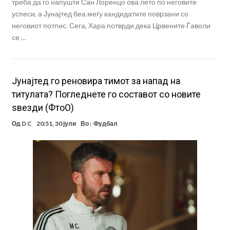
треба да го напушти Сан Лоренцо ова лето по неговите
успеси, а Јунајтед беа меѓу кандидатите поврзани со
неговиот потпис. Сега, Хара потврди дека Црвените Ѓаволи
се …
Јунајтед го реновира тимот за напад на
титулата? Погледнете го составот со новите
ѕвезди (ФтоО)
Од
D C
20:51, 30 јули
Во :
Фудбал