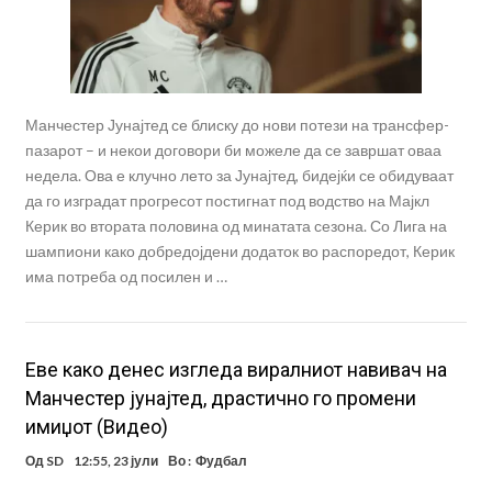
Манчестер Јунајтед се блиску до нови потези на трансфер-
пазарот – и некои договори би можеле да се завршат оваа
недела. Ова е клучно лето за Јунајтед, бидејќи се обидуваат
да го изградат прогресот постигнат под водство на Мајкл
Керик во втората половина од минатата сезона. Со Лига на
шампиони како добредојдени додаток во распоредот, Керик
има потреба од посилен и …
Eве како денес изгледа виралниот навивач на
Манчестер јунајтед, драстично го промени
имиџот (Видео)
Од
SD
12:55, 23 јули
Во :
Фудбал