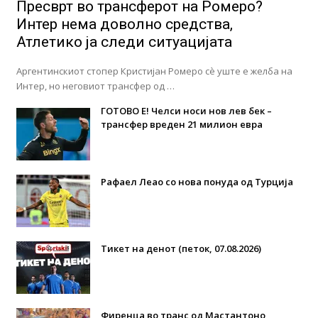
Пресврт во трансферот на Ромеро?
Интер нема доволно средства,
Атлетико ја следи ситуацијата
Аргентинскиот стопер Кристијан Ромеро сè уште е желба на
Интер, но неговиот трансфер од …
ГОТОВО Е! Челси носи нов лев бек –
трансфер вреден 21 милион евра
Рафаел Леао со нова понуда од Турција
Тикет на денот (петок, 07.08.2026)
Фиренца во транс од Мастантоно