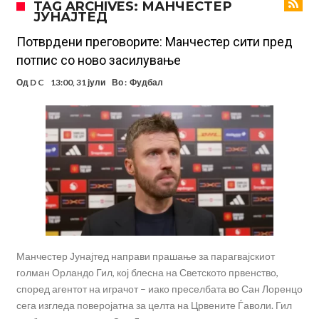
TAG ARCHIVES: МАНЧЕСТЕР
ЈУНАЈТЕД
Тикет на денот (петок, 07.08.2026)
Фиренца во транс од Мастантоно
Потврдени преговорите: Манчестер сити пред
потпис со ново засилување
Продаден резервниот голман на Сити за 50 милиони евра
Од
D C
13:00, 31 јули
Во :
Фудбал
Сврзуваат уште еден англиски репрезентативец со Ливерпул
Замена за Влаховиќ: Напаѓачот на Манчестер доаѓа во Јувентус!
УЕФА повторно се заканува со бојкот на турнирите на ФИФА
поради Инфантино
Мурињо бесен поради одлуката на Реал: Протекоа детали од
разговорот што го потресе Мадрид!
Манчестер Јунајтед направи прашање за парагвајскиот
голман Орландо Гил, кој блесна на Светското првенство,
според агентот на играчот – иако преселбата во Сан Лоренцо
сега изгледа поверојатна за целта на Црвените Ѓаволи. Гил