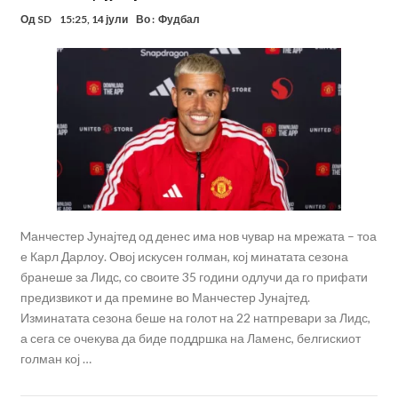
Од
SD
15:25, 14 јули
Во :
Фудбал
Mанчестер Јунајтед од денес има нов чувар на мрежата – тоа
е Карл Дарлоу. Овој искусен голман, кој минатата сезона
бранеше за Лидс, со своите 35 години одлучи да го прифати
предизвикот и да премине во Манчестер Јунајтед.
Изминатата сезона беше на голот на 22 натпревари за Лидс,
а сега се очекува да биде поддршка на Ламенс, белгискиот
голман кој …