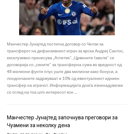
Манчестер Јунајтед постигна договор со Челзи за
трансферот на дефанзивниот играч за врска Андреј Сантос,
ексклузивно пренесува „Атлетик“. „Црвените ѓаволи“ се
договорија со „сините“ за трансферна сума во вредност од
48 милиони фунти плус уште два милиони како бонуси, а
лондончаните задржуваат и 10% од евентуалниот идниен
трансфер на играчот. Информацијата доаѓа изненадувачки
со оглед на тоа што интересот кон …
Манчестер Јунајтед започнува преговори за
Чуамени за неколку дена