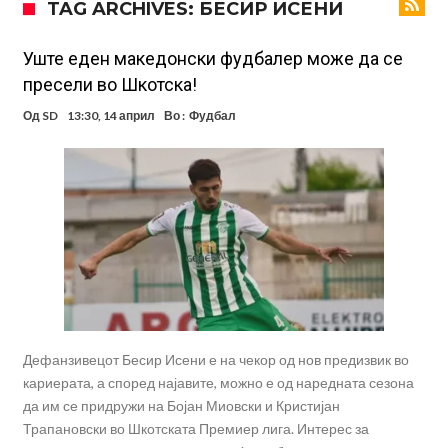
TAG ARCHIVES: БЕСИР ИСЕНИ
УЕФА повторно се заканува со бојкот на турнирите на ФИФА
поради Инфантино
Мурињо бесен поради одлуката на Реал: Протекоа детали од
Уште еден македонски фудбалер може да се
пресели во Шкотска!
разговорот што го потресе Мадрид!
Трансфер бомба во најва – Ливерпул сака да се засили од Реал
Од
SD
13:30, 14 април
Во :
Фудбал
Мадрид!
Карагер ги изненади сите со својата прогноза: “Тие ќе ја освојат
Премиер лигата, а причината е едноставна”
Родри ги отвори вратите за трансфер во Барселона, Реал Мадрид
е информиран
Крај на сагата: Винисиус останува во Реал Мадрид до 2032
година
Директор на ФИА за драмата во Формула 1: Не можеме да одиме
толку далеку!
Колку бара ПСЖ и кој е „плафонот“ на Ливерпул за трансферот
ан Бредли Баркола?
Дефанзивецот Бесир Исени е на чекор од нов предизвик во
кариерата, а според најавите, можно е од наредната сезона
да им се придружи на Бојан Миовски и Кристијан
Трапановски во Шкотската Премиер лига. Интерес за