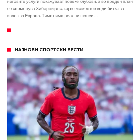
неговите услуги покажуваат повеќе клубови, а во преден план
се споменува Хибернијанс, кој во моментов води битка за
излез во Европа. Тимот има реални шанси …
НАЈНОВИ СПОРТСКИ ВЕСТИ