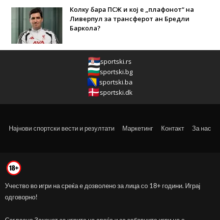
Колку бара ПСЖ и кој е „плафонот“ на
Ливерпул за трансферот ан Бредли
Баркола?
sportski.rs
sportski.bg
sportski.ba
sportski.dk
Најнови спортски вести и резултати
Маркетинг
Контакт
За нас
Учество во игри на среќа е дозволено за лица со 18+ години. Играј
одговорно!
Согласно Законот за игрите на среќа и за забавните игри не е