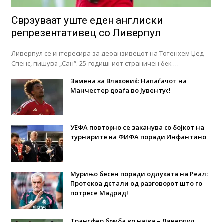
Сврзуваат уште еден англиски
репрезентативец со Ливерпул
Ливерпул се интересира за дефанзивецот на Тотенхем Џед
Спенс, пишува „Сан“. 25-годишниот страничен бек …
Замена за Влаховиќ: Напаѓачот на
Манчестер доаѓа во Јувентус!
УЕФА повторно се заканува со бојкот на
турнирите на ФИФА поради Инфантино
Мурињо бесен поради одлуката на Реал:
Протекоа детали од разговорот што го
потресе Мадрид!
Трансфер бомба во најва – Ливерпул