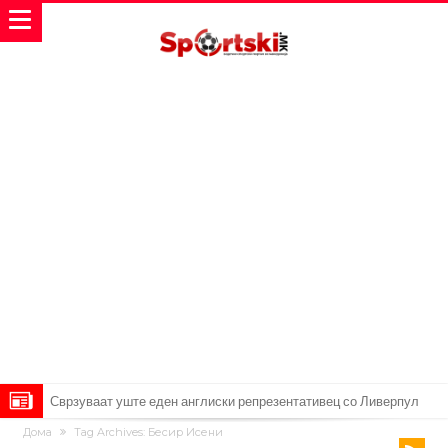
Сврзуваат уште еден англиски репрезентативец со Ливерпул
Дома
Tag Archives: Бесир Исени
Замена за Влаховиќ: Напаѓачот на Манчестер доаѓа во Јувентус!