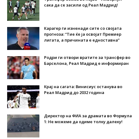
сака да се засили од Реал Мадрид!
Карагер ги изненади сите со својата
прогноза: “Тие ќе ја освојат Премиер
лигата, а причината е едноставна”
Родри ги отвори вратите за трансфер во
Барселона, Реал Мадрид е информиран
Крај на сагата: Винисиус останува во
Реал Мадрид до 2032 година
Директор на ФИА за драмата во Формула
1: Не можеме да одиме толку далеку!