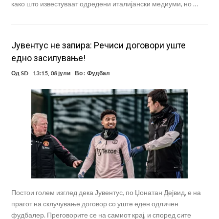
како што известуваат одредени италијански медиуми, но …
Јувентус не запира: Речиси договори уште
едно засилување!
Од
SD
13:15, 08 јули
Во :
Фудбал
Постои голем изглед дека Јувентус, по Џонатан Дејвид, е на
прагот на склучување договор со уште еден одличен
фудбалер. Преговорите се на самиот крај, и според сите