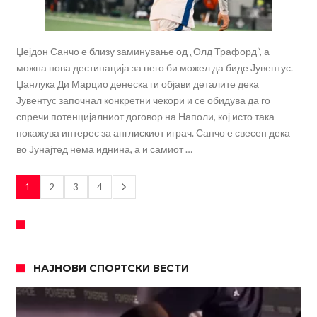
Џејдон Санчо е близу заминување од „Олд Трафорд“, а
можна нова дестинација за него би можел да биде Јувентус.
Џанлука Ди Марцио денеска ги објави деталите дека
Јувентус започнал конкретни чекори и се обидува да го
спречи потенцијалниот договор на Наполи, кој исто така
покажува интерес за англискиот играч. Санчо е свесен дека
во Јунајтед нема иднина, а и самиот …
1
2
3
4
НАЈНОВИ СПОРТСКИ ВЕСТИ