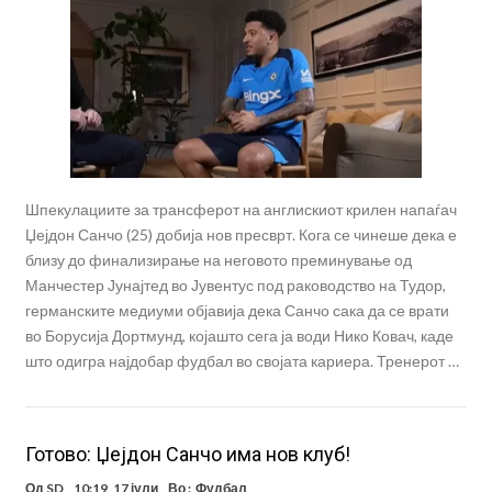
Шпекулациите за трансферот на англискиот крилен напаѓач
Џејдон Санчо (25) добија нов пресврт. Кога се чинеше дека е
близу до финализирање на неговото преминување од
Манчестер Јунајтед во Јувентус под раководство на Тудор,
германските медиуми објавија дека Санчо сака да се врати
во Борусија Дортмунд, којашто сега ја води Нико Ковач, каде
што одигра најдобар фудбал во својата кариера. Тренерот …
Готово: Џејдон Санчо има нов клуб!
Од
SD
10:19, 17 јули
Во :
Фудбал