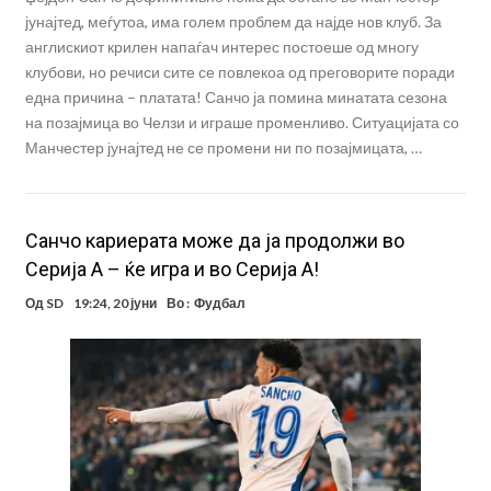
јунајтед, меѓутоа, има голем проблем да најде нов клуб. За
англискиот крилен напаѓач интерес постоеше од многу
клубови, но речиси сите се повлекоа од преговорите поради
една причина – платата! Санчо ја помина минатата сезона
на позајмица во Челзи и играше променливо. Ситуацијата со
Манчестер јунајтед не се промени ни по позајмицата, …
Санчо кариерата може да ја продолжи во
Серија А – ќе игра и во Серија А!
Од
SD
19:24, 20 јуни
Во :
Фудбал