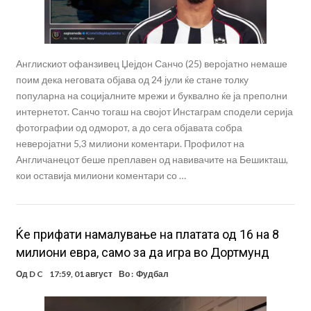
Англискиот офанзивец Џејдон Санчо (25) веројатно немаше
поим дека неговата објава од 24 јули ќе стане толку
популарна на социјалните мрежи и буквално ќе ја преполни
интернетот. Санчо тогаш на својот Инстаграм сподели серија
фотографии од одморот, а до сега објавата собра
неверојатни 5,3 милиони коментари. Профилот на
Англичанецот беше преплавен од навивачите на Бешикташ,
кои оставија милиони коментари со …
Ќе прифати намалување на платата од 16 на 8
милиони евра, само за да игра во Дортмунд
Од
D C
17:59, 01 август
Во :
Фудбал