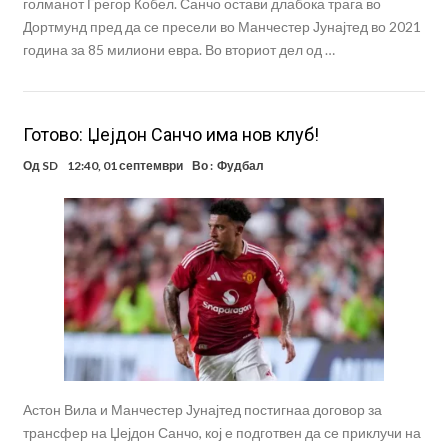
голманот Грегор Кобел. Санчо остави длабока трага во
Дортмунд пред да се пресели во Манчестер Јунајтед во 2021
година за 85 милиони евра. Во вториот дел од …
Готово: Џејдон Санчо има нов клуб!
Од
SD
12:40, 01 септември
Во :
Фудбал
Астон Вила и Манчестер Јунајтед постигнаа договор за
трансфер на Џејдон Санчо, кој е подготвен да се приклучи на