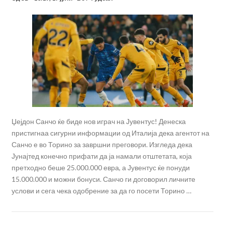
Џејдон Санчо ќе биде нов играч на Јувентус! Денеска
пристигнаа сигурни информации од Италија дека агентот на
Санчо е во Торино за завршни преговори. Изгледа дека
Јунајтед конечно прифати да ја намали отштетата, која
претходно беше 25.000.000 евра, а Јувентус ќе понуди
15.000.000 и можни бонуси. Санчо ги договорил личните
услови и сега чека одобрение за да го посети Торино …