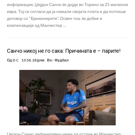
информации, Џејдон Санчо ќе дојде во Торино за 25 милиони
евра. Тој се согласи да ја намали својата плата и да потпише
договор со “Бјанконерите”. Освен тоа, ќе добие и
компензација од Манчестер …
Санчо никој не го сака: Причината е – парите!
Од
D C
13:58, 28 јуни
Во :
Фудбал
Џејдон Санчо дефинитивно нема да остане во Манчестер