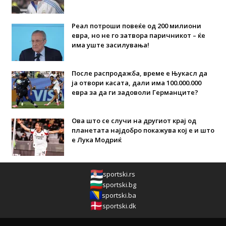
Реал потроши повеќе од 200 милиони
евра, но не го затвора паричникот – ќе
има уште засилувања!
После распродажба, време е Њукасл да
ја отвори касата, дали има 100.000.000
евра за да ги задоволи Германците?
Ова што се случи на другиот крај од
планетата најдобро покажува кој е и што
е Лука Модриќ
sportski.rs
sportski.bg
sportski.ba
sportski.dk