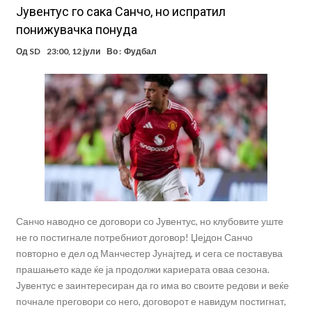
Јувентус го сака Санчо, но испратил
понижувачка понуда
Од
SD
23:00, 12 јули
Во :
Фудбал
Санчо наводно се договори со Јувентус, но клубовите уште
не го постигнале потребниот договор! Џејдон Санчо
повторно е дел од Манчестер Јунајтед, и сега се поставува
прашањето каде ќе ја продолжи кариерата оваа сезона.
Јувентус е заинтересиран да го има во своите редови и веќе
почнале преговори со него, договорот е навидум постигнат,