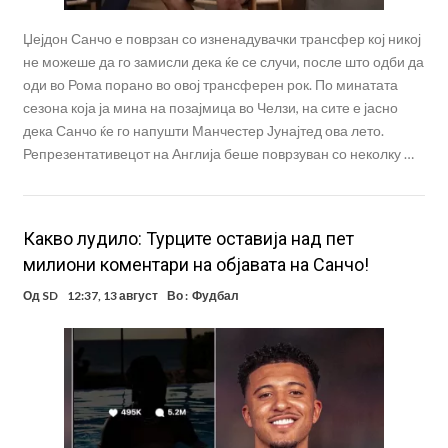
Џејдон Санчо е поврзан со изненадувачки трансфер кој никој
не можеше да го замисли дека ќе се случи, после што одби да
оди во Рома порано во овој трансферен рок. По минатата
сезона која ја мина на позајмица во Челзи, на сите е јасно
дека Санчо ќе го напушти Манчестер Јунајтед ова лето.
Репрезентативецот на Англија беше поврзуван со неколку …
Какво лудило: Турците оставија над пет
милиони коментари на објавата на Санчо!
Од
SD
12:37, 13 август
Во :
Фудбал