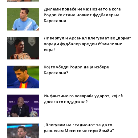
Дилеми повеќе нема: Познато е кога
Родри ќе стане новиот фудбалер на
Барселона
Ливерпул и Арсенал влегуваат во „војна“
поради фудбалер вреден 69 милиони
евра!
Кој го убеди Родри да ја избере
Барселона?
Инфантино го возвраќа ударот, кој сè
досега го поддржал?
„Влегувам на стадионот за да го
разнесам Меси со четири бомби“