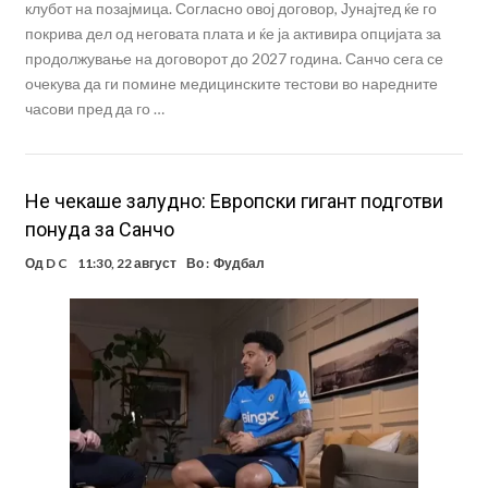
клубот на позајмица. Согласно овој договор, Јунајтед ќе го
покрива дел од неговата плата и ќе ја активира опцијата за
продолжување на договорот до 2027 година. Санчо сега се
очекува да ги помине медицинските тестови во наредните
часови пред да го …
Не чекаше залудно: Европски гигант подготви
понуда за Санчо
Од
D C
11:30, 22 август
Во :
Фудбал