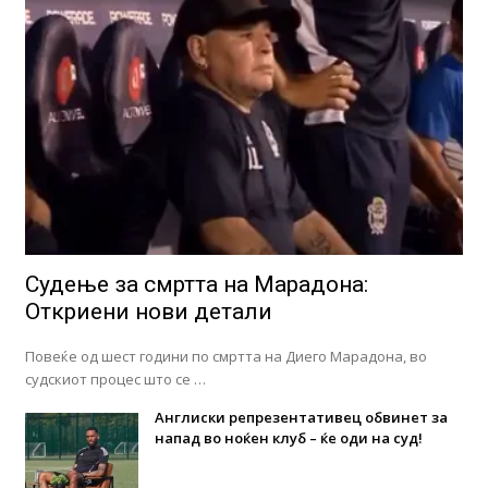
Судење за смртта на Марадона:
Откриени нови детали
Повеќе од шест години по смртта на Диего Марадона, во
судскиот процес што се …
Англиски репрезентативец обвинет за
напад во ноќен клуб – ќе оди на суд!