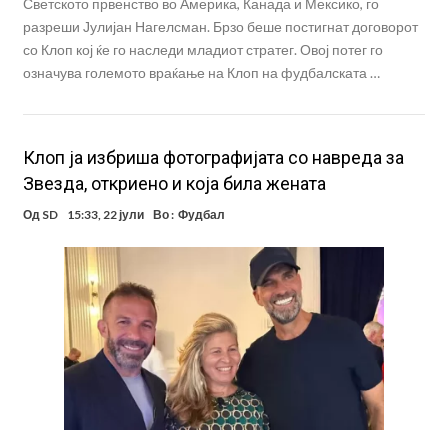
Светското првенство во Америка, Канада и Мексико, го
разреши Јулијан Нагелсман. Брзо беше постигнат договорот
со Клоп кој ќе го наследи младиот стратег. Овој потег го
означува големото враќање на Клоп на фудбалската …
Клоп ја избриша фотографијата со навреда за
Звезда, откриено и која била жената
Од
SD
15:33, 22 јули
Во :
Фудбал