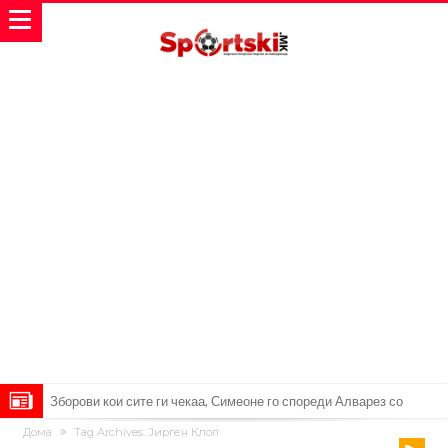
Реал Мадрид ја прекинува потрагата по нов играч за врска
Дома
Tag Archives: Јирген Клоп
Мекгрегор успешно опериран: Коленото е средено, се враќам