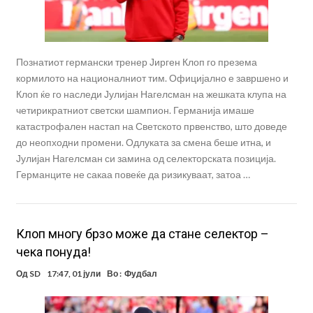
Познатиот германски тренер Јирген Клоп го презема
кормилото на националниот тим. Официјално е завршено и
Клоп ќе го наследи Јулијан Нагелсман на жешката клупа на
четирикратниот светски шампион. Германија имаше
катастрофален настап на Светското првенство, што доведе
до неопходни промени. Одлуката за смена беше итна, и
Јулијан Нагелсман си замина од селекторската позиција.
Германците не сакаа повеќе да ризикуваат, затоа …
Клоп многу брзо може да стане селектор –
чека понуда!
Од
SD
17:47, 01 јули
Во :
Фудбал