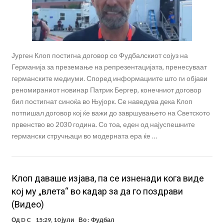
Јурген Клоп постигна договор со Фудбалскиот сојуз на
Германија за преземање на репрезентацијата, пренесуваат
германските медиуми. Според информациите што ги објави
реномираниот новинар Патрик Бергер, конечниот договор
бил постигнат синоќа во Њујорк. Се наведува дека Клоп
потпишал договор кој ќе важи до завршувањето на Светското
првенство во 2030 година. Со тоа, еден од најуспешните
германски стручњаци во модерната ера ќе …
Клоп даваше изјава, па се изненади кога виде
кој му „влета“ во кадар за да го поздрави
(Видео)
Од
D C
15:29, 10 јули
Во :
Фудбал