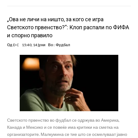
„Ова не личи на ништо, за кого се игра
Светското првенство?“: Клоп распали по ФИФА
и спорно правило
Од
D C
15:40, 14 јуни
Во :
Фудбал
Светското првенство во фудбал се одржува во Америка,
Канада и Мексико и се повеќе има критики на сметка на
организаторите. Малкумина се тие што се осмелуваат јавно