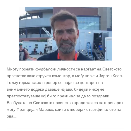
Многу познати фудбалски личности се наоѓаат на Светското
првенство како стручен коментар, а меѓу нив е и Јирген Клоп.
Токму германскиот тренер се најде во центарот на
вниманието додека даваше изјава, бидејќи никој не
претпоставуваше кој би го прекинал за да го поздрави.
Возбудата на Светското првенство продолжи со натпреварот
меѓу Франција и Мароко, кои го отворија четвртфиналето на
ова …