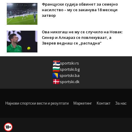
Француски судија обвинет за семејно
насилство – му се заканува 18 месеци
затвор
Ова никогаш не му се случило на Новак:
Синер и Алкараз се повлекуваат, а
Зверев веднаш се „распадна“
sportski.rs
sportski.bg
sportski.ba
sportski.dk
Најнови спортски вести и резултати
Маркетинг
Контакт
За нас