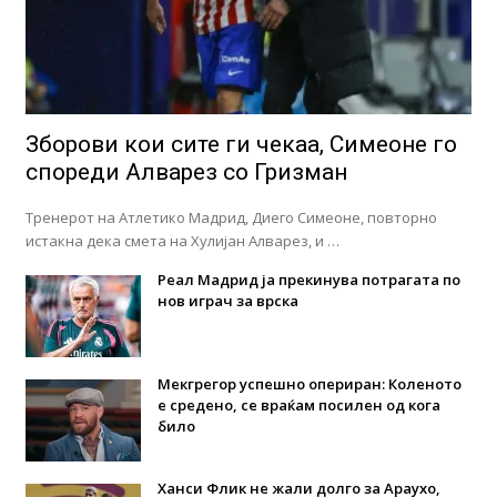
Зборови кои сите ги чекаа, Симеоне го
спореди Алварез со Гризман
Тренерот на Атлетико Мадрид, Диего Симеоне, повторно
истакна дека смета на Хулијан Алварез, и …
Реал Мадрид ја прекинува потрагата по
нов играч за врска
Мекгрегор успешно опериран: Коленото
е средено, се враќам посилен од кога
било
Ханси Флик не жали долго за Араухо,