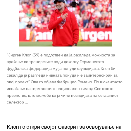
“Јирген Клоп (59) е подготвен да ја разгледа можноста за
враќање во тренерските води доколку Германската
фудбалска федерација му ја понуди функцијата. Клоп би
сакал да ја разгледа нивната понуда и е заинтересиран за
овој проект.” Ова го објави Фабрицио Романо. По шокантното
испаѓање на германскиот национален тим од Светското
првенство, што можеби ќе ја чини позицијата на сегашниот
селектор …
Клоп го откри својот фаворит за освојување на