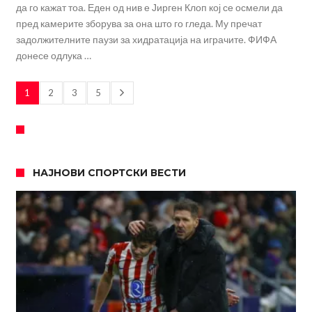
да го кажат тоа. Еден од нив е Јирген Клоп кој се осмели да
пред камерите зборува за она што го гледа. Му пречат
задолжителните паузи за хидратација на играчите. ФИФА
донесе одлука …
1
2
3
5
НАЈНОВИ СПОРТСКИ ВЕСТИ