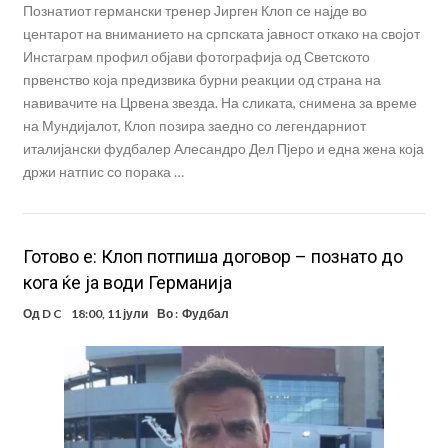
Познатиот германски тренер Јирген Клоп се најде во
центарот на вниманието на српската јавност откако на својот
Инстаграм профил објави фотографија од Светското
првенство која предизвика бурни реакции од страна на
навивачите на Црвена звезда. На сликата, снимена за време
на Мундијалот, Клоп позира заедно со легендарниот
италијански фудбалер Алесандро Дел Пјеро и една жена која
држи натпис со порака …
Готово е: Клоп потпиша договор – познато до
кога ќе ја води Германија
Од
D C
18:00, 11 јули
Во :
Фудбал