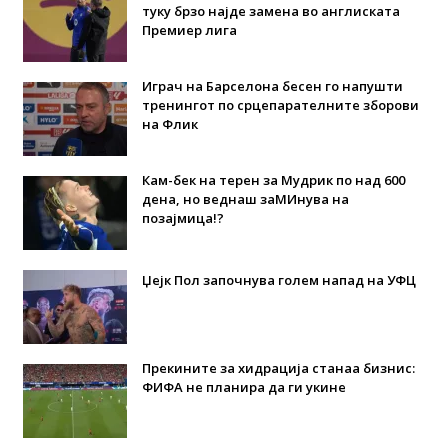
туку брзо најде замена во англиската
Премиер лига
Играч на Барселона бесен го напушти
тренингот по срцепарателните зборови
на Флик
Кам-бек на терен за Мудрик по над 600
дена, но веднаш заМИнува на
позајмица!?
Џејк Пол започнува голем напад на УФЦ
Прекините за хидрација станаа бизнис:
ФИФА не планира да ги укине