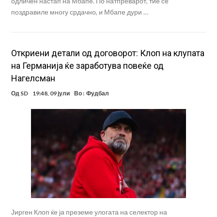
одличен настап на Мбапе. По натпреварот, тие се
поздравиле многу срдачно, и Мбапе дури …
Oткриени детали од договорот: Клоп на клупата
на Германија ќе заработува повеќе од
Нагелсман
Од
SD
19:48, 09 јули
Во :
Фудбал
Јирген Клоп ќе ја преземе улогата на селектор на