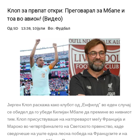
Клоп за првпат откри: Преговарал за Мбапе и
тоа во авион! (Видео)
Од
SD
13:38, 10 јули
Во :
Фудбал
Јирген Клоп раскажа како клубот од „Енфилд“ во еден случај
се обидел да го убеди Килијан Мбапе да премине во нивниот
тим. Клоп присуствуваше на натпреварот меѓу Франција и
Мароко во четвртфиналето на Светското првенство, каде
сведочеше на уште една лесна победа на Французите и на