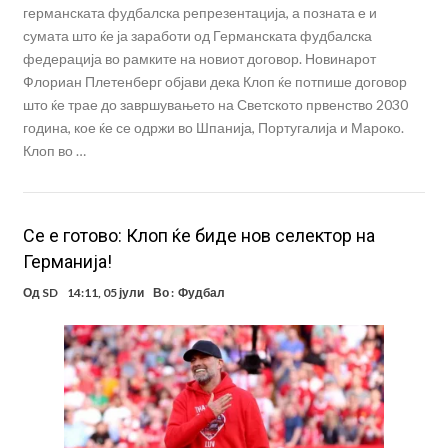
германската фудбалска репрезентација, а позната е и
сумата што ќе ја заработи од Германската фудбалска
федерација во рамките на новиот договор. Новинарот
Флориан Плетенберг објави дека Клоп ќе потпише договор
што ќе трае до завршувањето на Светското првенство 2030
година, кое ќе се одржи во Шпанија, Португалија и Мароко.
Клоп во …
Се е готово: Клоп ќе биде нов селектор на
Германија!
Од
SD
14:11, 05 јули
Во :
Фудбал