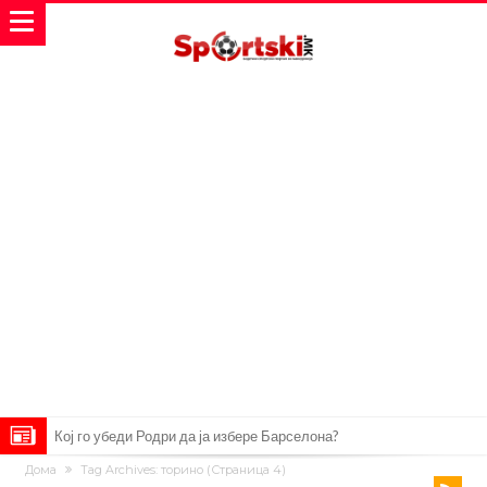
Инфантино го возвраќа ударот, кој сè досега го поддржал?
Дома
Tag Archives: торино
(Страница 4)
„Влегувам на стадионот за да го разнесам Меси со четири бомби“