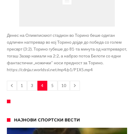
Денес на Олимпискиот стадион во Торино беше одиган
одличен натпревар во кој Торино дојде до победа со голем
пресврт (3:2). Торино губеше до 81-та минута од натпреварот,
тогаш Зазар намали на 2:2, а набрзо потоа Белоти со едни
фантастични „ножички“ носи предност за Торино.
https://cdnja.r.worldssl.net/mp4/p1/P1X5.mp4
1
3
4
5
10
НАЈНОВИ СПОРТСКИ ВЕСТИ