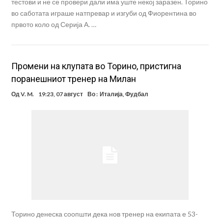
тестови и не се провери дали има уште некој заразен. Торино
во саботата играше натпревар и изгуби од Фиорентина во
првото коло од Серија А. …
Промени на клупата во Торино, пристигна
поранешниот тренер на Милан
Од
V. M.
19:23, 07 август
Во :
Италија
,
Фудбал
Торино денеска соопшти дека нов тренер на екипата е 53-