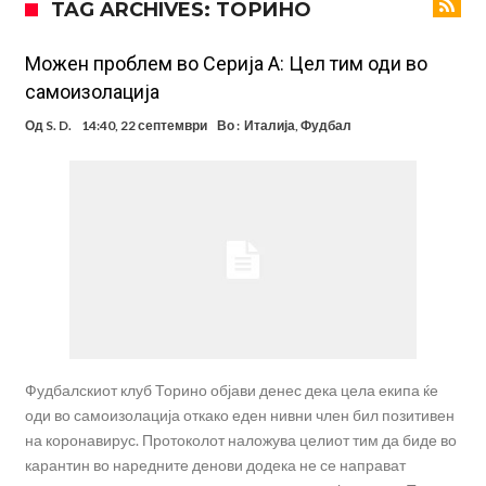
TAG ARCHIVES: ТОРИНО
Реал потроши повеќе од 200 милиони евра, но не го затвора
паричникот – ќе има уште засилувања!
После распродажба, време е Њукасл да ја отвори касата, дали
Moжен проблем во Серија А: Цел тим оди во
самоизолација
има 100.000.000 евра за да ги задоволи Германците?
Ова што се случи на другиот крај од планетата најдобро покажува
Од
S. D.
14:40, 22 септември
Во :
Италија
,
Фудбал
кој е и што е Лука Модриќ
Феран Торес кажал “да” на Пари Сен Жермен
Јувентус го сака Рајндерс, но под еден услов
ПСЖ и Ливерпул имаат доверба дека ќе постигнат договор за
Баркола
Барселона ја испрати првата понуда до Манчестер Сити за Родри
Фудбалскиот клуб Торино објави денес дека цела екипа ќе
оди во самоизолација откако еден нивни член бил позитивен
на коронавирус. Протоколот наложува целиот тим да биде во
карантин во наредните денови додека не се направат