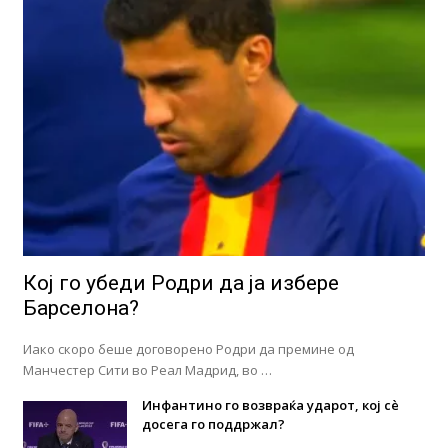
Кој го убеди Родри да ја избере
Барселона?
Иако скоро беше договорено Родри да премине од
Манчестер Сити во Реал Мадрид, во …
Инфантино го возвраќа ударот, кој сè
досега го поддржал?