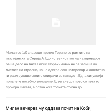
Mилан со 1:0 славеше против Торино во рамките на
италијанската Серија А. Единствениот гол на натпреварот
беше дело на Анте Ребиќ. Ибрахимовиќ не се запиша во
листата на стрелци, но не одигра лош натпревар и констатно
ги разигруваше своите соиграчи во нападот. Една ситуација
привлече посебно внимание. Швеѓанецот прво со пета го
проигра Пакета, а потоа кога топката стигна до …
Милан вечерва му оддава почит на Коби,