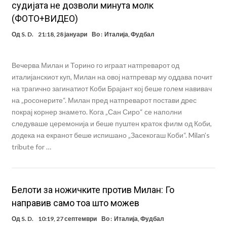
судијата не дозволи минута молк
(ФОТО+ВИДЕО)
Од
S. D.
21:18, 28 јануари
Во :
Италија
,
Фудбал
Вечерва Милан и Торино го играат натпреварот од
италијанскиот куп, Милан на овој натпревар му оддава почит
на трагично загинатиот Коби Брајант кој беше голем навивач
на „росонерите“. Милан пред натпреварот постави дрес
покрај корнер знамето. Кога „Сан Сиро“ се наполни
следуваше церемонија и беше пуштен краток филм од Коби,
додека на екранот беше испишано „Засекогаш Коби“. Milan’s
tribute for …
Белоти за ножичките против Милан: Го
направив само тоа што можев
Од
S. D.
10:19, 27 септември
Во :
Италија
,
Фудбал