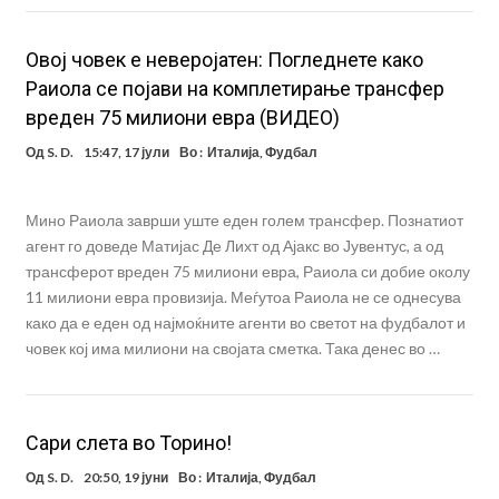
Овој човек е неверојатен: Погледнете како
Раиола се појави на комплетирање трансфер
вреден 75 милиони евра (ВИДЕО)
Од
S. D.
15:47, 17 јули
Во :
Италија
,
Фудбал
Мино Раиола заврши уште еден голем трансфер. Познатиот
агент го доведе Матијас Де Лихт од Ајакс во Јувентус, а од
трансферот вреден 75 милиони евра, Раиола си добие околу
11 милиони евра провизија. Меѓутоа Раиола не се однесува
како да е еден од најмоќните агенти во светот на фудбалот и
човек кој има милиони на својата сметка. Така денес во …
Сари слета во Торино!
Од
S. D.
20:50, 19 јуни
Во :
Италија
,
Фудбал