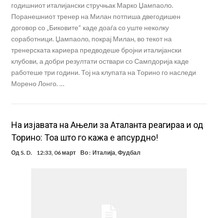
годишниот италијански стручњак Марко Џампаоло.
Поранешниот тренер на Милан потпиша двегодишен
договор со „Биковите“ каде доаѓа со уште неколку
соработници. Џампаоло, покрај Милан, во текот на
тренерската кариера предводеше бројни италијански
клубови, а добри резултати оствари со Сампдорија каде
работеше три години. Тој на клупата на Торино го наследи
Морено Лонго. …
На изјавата на Ањели за Аталанта реагираа и од
Торино: Тоа што го кажа е апсурдно!
Од
S. D.
12:33, 06 март
Во :
Италија
,
Фудбал