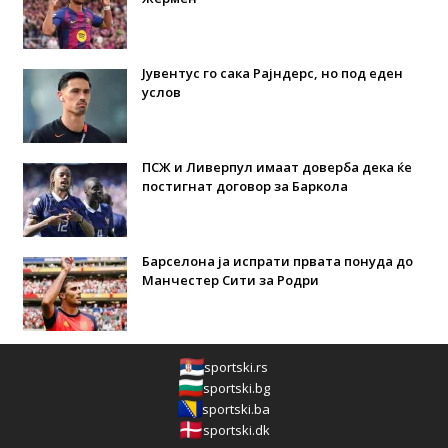
Јувентус го сака Рајндерс, но под еден
услов
ПСЖ и Ливерпул имаат доверба дека ќе
постигнат договор за Баркола
Барселона ја испрати првата понуда до
Манчестер Сити за Родри
sportski.rs
sportski.bg
sportski.ba
sportski.dk