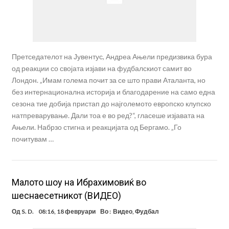
Претседателот на Јувентус, Андреа Ањели предизвика бура
од реакции со својата изјави на фудбалскиот самит во
Лондон. „Имам голема почит за се што прави Аталанта, но
без интернационална историја и благодарение на само една
сезона тие добија пристап до најголемото европско клупско
натпреварување. Дали тоа е во ред?“, гласеше изјавата на
Ањели. Набрзо стигна и реакцијата од Бергамо. „Го
почитувам …
Малото шоу на Ибрахимовиќ во
шеснаесетникот (ВИДЕО)
Од
S. D.
08:16, 18 февруари
Во :
Видео
,
Фудбал