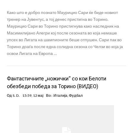
Како што е добро познато Маурицио Сари ќе биде новиот
тренер на Јувентус, а тој денес пристигна во Торино.
Маурицио Сари во Торино пристигнува како наследник на
Масимилијано Алегри кој после сезоната во која немаше
упсех во Лигата на шампионите беше отпушен. Сари пак во
Торино доаѓа после една солидна сезона со Челзи во која ја
освои Лигата на Европа …
Фантастичните „ножички“ со кои Белоти
обезбеди победа за Торино (ВИДЕО)
Од
S. D.
15:59, 12 мај
Во :
Италија
,
Фудбал