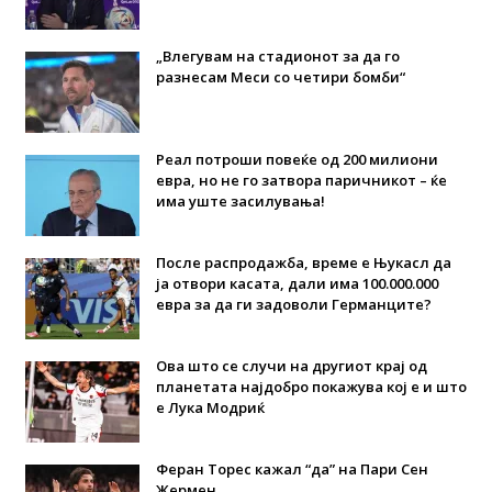
„Влегувам на стадионот за да го
разнесам Меси со четири бомби“
Реал потроши повеќе од 200 милиони
евра, но не го затвора паричникот – ќе
има уште засилувања!
После распродажба, време е Њукасл да
ја отвори касата, дали има 100.000.000
евра за да ги задоволи Германците?
Ова што се случи на другиот крај од
планетата најдобро покажува кој е и што
е Лука Модриќ
Феран Торес кажал “да” на Пари Сен
Жермен