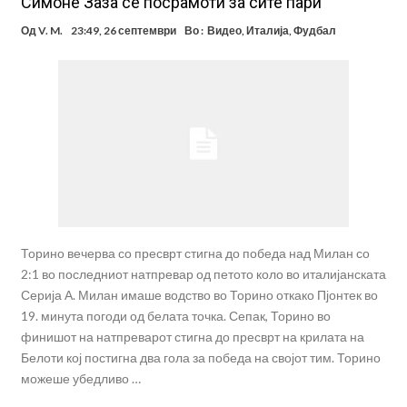
Симоне Заза се посрамоти за сите пари
Од
V. M.
23:49, 26 септември
Во :
Видео
,
Италија
,
Фудбал
Торино вечерва со пресврт стигна до победа над Милан со
2:1 во последниот натпревар од петото коло во италијанската
Серија А. Милан имаше водство во Торино откако Пјонтек во
19. минута погоди од белата точка. Сепак, Торино во
финишот на натпреварот стигна до пресврт на крилата на
Белоти кој постигна два гола за победа на својот тим. Торино
можеше убедливо …