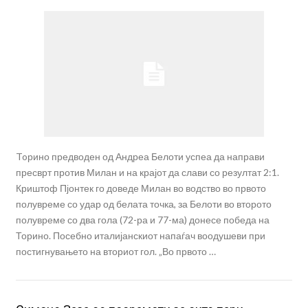
Toрино предводен од Андреа Белоти успеа да направи
пресврт против Милан и на крајот да слави со резултат 2:1.
Криштоф Пјонтек го доведе Милан во водство во првото
полувреме со удар од белата точка, за Белоти во второто
полувреме со два гола (72-ра и 77-ма) донесе победа на
Торино. Посебно италијанскиот напаѓач воодушеви при
постигнувањето на вториот гол. „Во првото …