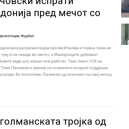
ачовски испрати
донија пред мечот со
резентации
,
Фудбал
донската репрезентација против Италија е главна тема не
 туку и на секаде во светот, а Македонците добиваат
овите каде што играат или работат. Така тимот У18 на
 Томе Пачовски е тренер на голманите испрати поддршка
галија. Ќе потсетиме, Пачовски од почетокот на овој месец
голманската тројка од