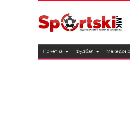
Почетна
Фудбал
Македонс