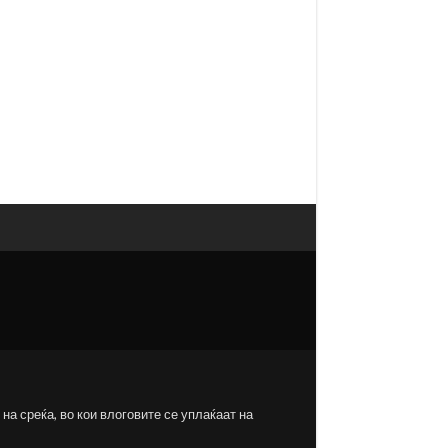
на среќа, во кои влоговите се уплаќаат на