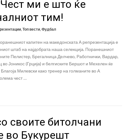
 Чест ми е што ќе
налниот тим!
резентации
,
Топ вести
,
Фудбал
поранешниот капитен на македонската А репрезентација е
чниот штаб на најдобрата наша селекција. Поранешниот
ните Пелистер, Брегалница Делчево, Работнички, Вардар,
во Јоникос (Грција) и белгиските Бершот и Мехелен ќе
 Благоја Милевски како тренер на голманите во А
голема чест …
со своите битолчани
е во Букурешт