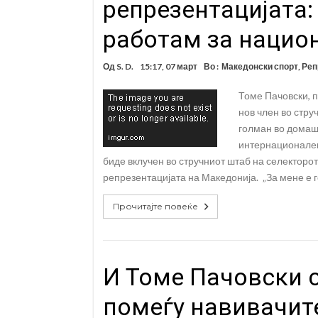
репрезентацијата:
работам за нацио
Од
S. D.
15:17, 07 март
Во :
Македонски спорт
,
Реп
Томе Пачовски, 
нов член во стру
голман во домаш
интернационалец 
биде вклучен во стручниот штаб на селекторот
репрезентацијата на Македонија. „За мене е 
Прочитајте повеќе
И Томе Пачовски 
помеѓу навивачит