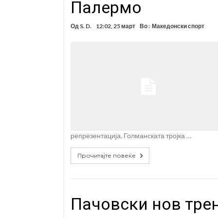
Палермо
Од
S. D.
12:02, 25 март
Во :
Македонски спорт
репрезентација. Голманската тројка …
Прочитајте повеќе
Пачовски нов трен