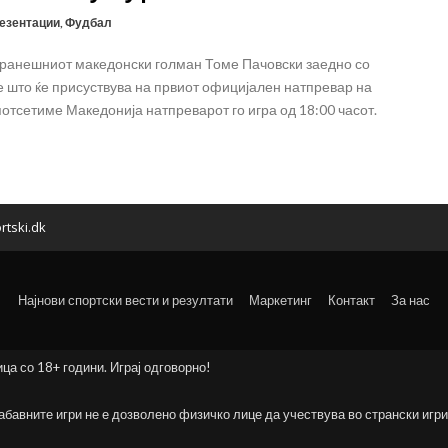
езентации
,
Фудбал
оранешниот македонски голман Томе Пачовски заедно со
е што ќе присуствува на првиот официјален натпревар на
отсетиме Македонија натпреварот го игра од 18:00 часот.
rtski.dk
Најнови спортски вести и резултати
Маркетинг
Контакт
За нас
ица со 18+ години. Играј одговорно!
забавните игри не е дозволено физичко лице да учествува во странски игри 