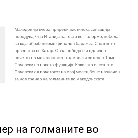
Македонија вчера приреди вистинска сензација
победувајќи ја Италија на гости во Палермо, победа
со која обезбедивме финален бараж за Светското
првенство во Катар. Оваа победа е и одличен
почеток на македонскиот голмански ветеран Томе
Пачовски на новата функција. Како што е познато
Пачовски од почетокот на овој месец беше назначен
за нов тренер на голманите во македонската
ер на голманите во