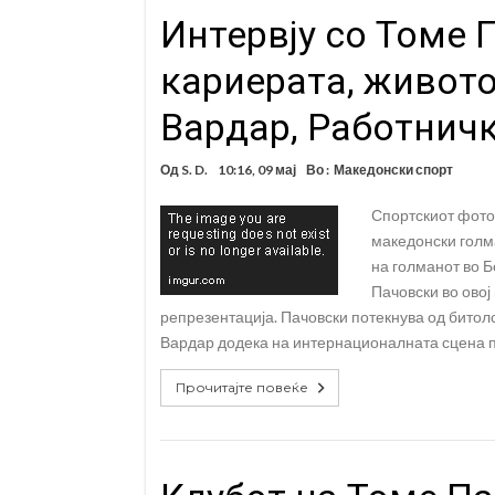
Интервју со Томе 
кариерата, живото
Вардар, Работнич
Од
S. D.
10:16, 09 мај
Во :
Македонски спорт
Спортскиот фото
македонски голма
на голманот во Б
Пачовски во овој
репрезентација. Пачовски потекнува од битол
Вардар додека на интернационалната сцена п
Прочитајте повеќе