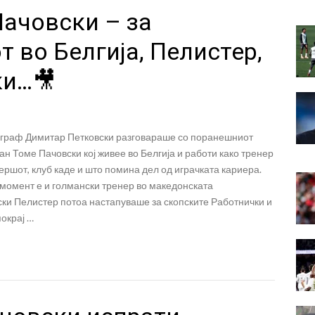
Пачовски – за
т во Белгија, Пелистер,
ки…🎥
граф Димитар Петковски разговараше со поранешниот
н Томе Пачовски кој живее во Белгија и работи како тренер
ершот, клуб каде и што помина дел од играчката кариера.
 момент е и голмански тренер во македонската
ски Пелистер потоа настапуваше за скопските Работнички и
окрај …