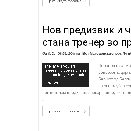
Прочитајте повеќе
Нов предизвик и ч
стана тренер во п
Од
S. D.
08:51, 20 јуни
Во :
Македонски спорт
,
Фуд
Поранешниот мак
репрезентацијата
Бершот од Белги
на овој клуб, а с
нов поголем предизвик и чекор напред во тре
…
Прочитајте повеќе