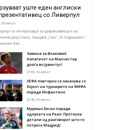
рзуваат уште еден англиски
презентативец со Ливерпул
, 06 август
ерпул се интересира за дефанзивецот на
енхем Џед Спенс, пишува „Сан“. 25-годишниот
аничен бек …
Замена за Влаховиќ:
Напаѓачот на Манчестер
доаѓа во Јувентус!
23:00, 06 август
УЕФА повторно се заканува со
бојкот на турнирите на ФИФА
поради Инфантино
22:40, 06 август
Мурињо бесен поради
одлуката на Реал: Протекоа
детали од разговорот што го
потресе Мадрид!