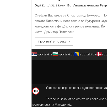
Од
S. D.
14:31, 13 јуни
Во :
Лига на шампиони
,
Репр
Стефан Даскалов за Спортски од Букурешт П
своите Битолчани исто така е во Букурешт кад
македонската фудбалска репрезентација. Ќе п
Фото: Димитар Петковски
Прочитајте повеќе
sportski.rs
sportski.bg
sportski.ba
spo
Учество во игри на среќа е дозволено за л
Согласно Законот за игрите на среќа и за 
територијата на Македонија.