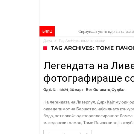
Сврзуваат уште еден англиски
БЛИЦ
Дома
Tag Archives: томе пачовски
Замена за Влаховиќ: Напаѓачо
TAG ARCHIVES: ТОМЕ ПАЧ
УЕФА повторно се заканува со
Легендата на Ливе
Мурињо бесен поради одлуката
Трансфер бомба во најва – Ли
фотографираше со
Карагер ги изненади сите со св
Од
S. D.
16:24, 30 март
Во :
Останато
,
Фудбал
Родри ги отвори вратите за т
На легендата на Ливерпул, Дирк Кајт му оди од
Крај на сагата: Винисиус оста
одведе тимот на Бершот во најсилната конкуре
Директор на ФИА за драмата в
бода, пет повеќе од второпласираниот Ломел.
македонски голман, Томе Пачовски кој воклубо
Колку бара ПСЖ и кој е „плаф