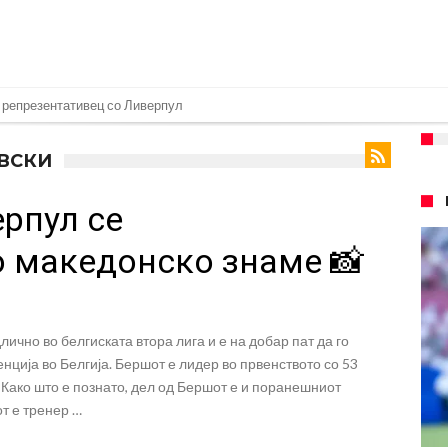
 репрезентативец со Ливерпул
т на Манчестер доаѓа во Јувентус!
ОВСКИ
 бојкот на турнирите на ФИФА поради Инфантино
рпул се
 на Реал: Протекоа детали од разговорот што го потресе Мадрид!
верпул сака да се засили од Реал Мадрид!
 македонско знаме 📸
ојата прогноза: “Тие ќе ја освојат Премиер лигата, а причината е едноставн
рансфер во Барселона, Реал Мадрид е информиран
лично во белгиската втора лига и е на добар пат да го
нува во Реал Мадрид до 2032 година
нција во Белгија. Бершот е лидер во првенството со 53
о Формула 1: Не можеме да одиме толку далеку!
 Како што е познато, дел од Бершот е и поранешниот
т е тренер …
онот“ на Ливерпул за трансферот ан Бредли Баркола?