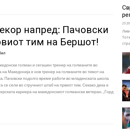
Св
ре
23:20
екор напред: Пачовски
Лив
Тот
рвиот тим на Бершот!
стр
бал
едонски голман и сегашен тренер на голманите во
 на Македонија е нов тренер на голманите во тимот на
ја. Пачовски подолго време работи во младинската школа
ега се сели во стручниот штаб на првиот тим. Секако дека е
нерската кариера на македонскиот голмански ветеран. „Горд