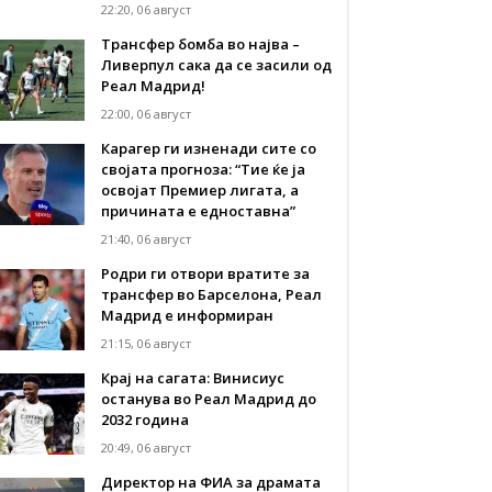
22:20, 06 август
Трансфер бомба во најва –
Ливерпул сака да се засили од
Реал Мадрид!
22:00, 06 август
Карагер ги изненади сите со
својата прогноза: “Тие ќе ја
освојат Премиер лигата, а
причината е едноставна”
21:40, 06 август
Родри ги отвори вратите за
трансфер во Барселона, Реал
Мадрид е информиран
21:15, 06 август
Крај на сагата: Винисиус
останува во Реал Мадрид до
2032 година
20:49, 06 август
Директор на ФИА за драмата