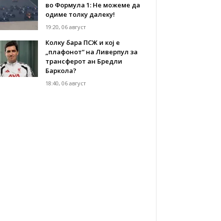
во Формула 1: Не можеме да
одиме толку далеку!
19:20, 06 август
Колку бара ПСЖ и кој е
„плафонот“ на Ливерпул за
трансферот ан Бредли
Баркола?
18:40, 06 август