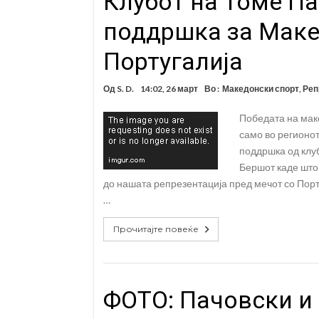
Клубот на Томе П
поддршка за Маке
Португалија
Од
S. D.
14:02, 26 март
Во :
Македонски спорт
,
Реп
Победата на маке
само во регионот
поддршка од клуб
Бершот каде што
до нашата репрезентација пред мечот со Порту
…
Прочитајте повеќе
ФОТО: Пачовски и 